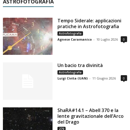
ASTROFOTOGRAFIA
Tempo Siderale: applicazioni
pratiche in Astrofotografia
Astrofotografia
Agnese Caramanico
-
10 Luglio 2026
0
Un bacio tra divinità
Astrofotografia
Luigi Civita (UAN)
-
11 Giugno 2026
0
ShaRA#14.1 – Abell 370 e la
lente gravitazionale dell’Arco
del Drago
279