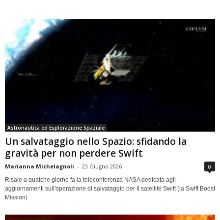
Astronautica ed Esplorazione Spaziale
Un salvataggio nello Spazio: sfidando la
gravità per non perdere Swift
Marianna Michelagnoli
-
23 Giugno 2026
0
Risale a qualche giorno fa la teleconferenza NASA dedicata agli
aggiornamenti sull'operazione di salvataggio per il satellite Swift (la Swift Boost
Mission)