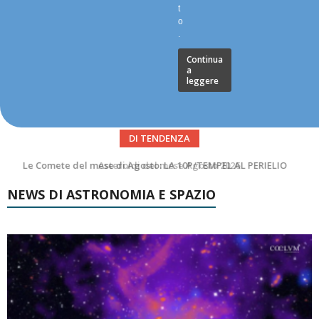
t
o
.
Continua
a
leggere
DI TENDENZA
Asteroidi del mese Agosto 2026
NEWS DI ASTRONOMIA E SPAZIO