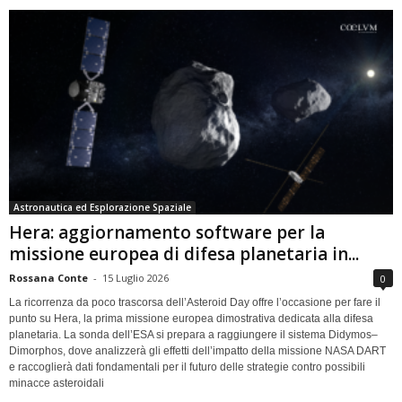
Astronautica ed Esplorazione Spaziale
Hera: aggiornamento software per la
missione europea di difesa planetaria in...
Rossana Conte
-
15 Luglio 2026
0
La ricorrenza da poco trascorsa dell’Asteroid Day offre l’occasione per fare il
punto su Hera, la prima missione europea dimostrativa dedicata alla difesa
planetaria. La sonda dell’ESA si prepara a raggiungere il sistema Didymos–
Dimorphos, dove analizzerà gli effetti dell’impatto della missione NASA DART
e raccoglierà dati fondamentali per il futuro delle strategie contro possibili
minacce asteroidali