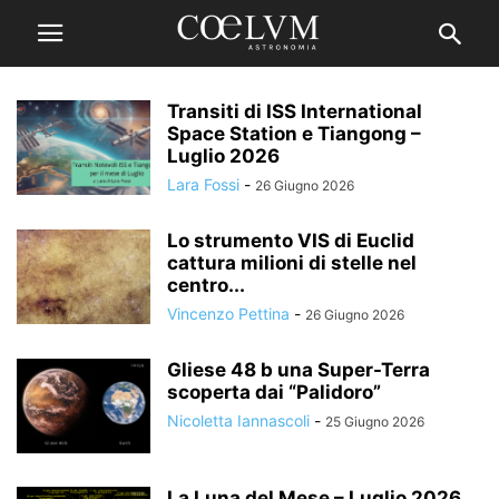
Transiti di ISS International
Space Station e Tiangong –
Luglio 2026
Lara Fossi
-
26 Giugno 2026
Lo strumento VIS di Euclid
cattura milioni di stelle nel
centro...
Vincenzo Pettina
-
26 Giugno 2026
Gliese 48 b una Super-Terra
scoperta dai “Palidoro”
Nicoletta Iannascoli
-
25 Giugno 2026
La Luna del Mese – Luglio 2026