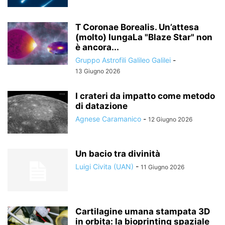
T Coronae Borealis. Un’attesa
(molto) lungaLa "Blaze Star" non
è ancora...
Gruppo Astrofili Galileo Galilei
-
13 Giugno 2026
I crateri da impatto come metodo
di datazione
Agnese Caramanico
-
12 Giugno 2026
Un bacio tra divinità
Luigi Civita (UAN)
-
11 Giugno 2026
Cartilagine umana stampata 3D
in orbita: la bioprinting spaziale