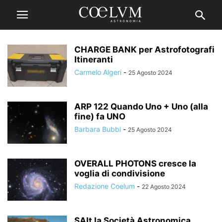
CHARGE BANK per Astrofotografi
Itineranti
Carmelo Algeri
-
25 Agosto 2024
ARP 122 Quando Uno + Uno (alla
fine) fa UNO
Barbara Bubbi
-
25 Agosto 2024
OVERALL PHOTONS cresce la
voglia di condivisione
Redazione Coelum
-
22 Agosto 2024
SAIt la Società Astronomica