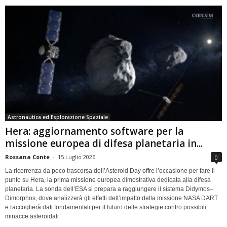
Astronautica ed Esplorazione Spaziale
Hera: aggiornamento software per la
missione europea di difesa planetaria in...
Rossana Conte
-
15 Luglio 2026
0
La ricorrenza da poco trascorsa dell’Asteroid Day offre l’occasione per fare il
punto su Hera, la prima missione europea dimostrativa dedicata alla difesa
planetaria. La sonda dell’ESA si prepara a raggiungere il sistema Didymos–
Dimorphos, dove analizzerà gli effetti dell’impatto della missione NASA DART
e raccoglierà dati fondamentali per il futuro delle strategie contro possibili
minacce asteroidali