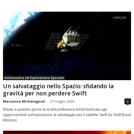
Astronautica ed Esplorazione Spaziale
Un salvataggio nello Spazio: sfidando la
gravità per non perdere Swift
Marianna Michelagnoli
-
23 Giugno 2026
0
Risale a qualche giorno fa la teleconferenza NASA dedicata agli
aggiornamenti sull'operazione di salvataggio per il satellite Swift (la Swift Boost
Mission)