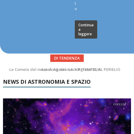
t
o
.
Continua
a
leggere
DI TENDENZA
Asteroidi del mese Agosto 2026
NEWS DI ASTRONOMIA E SPAZIO