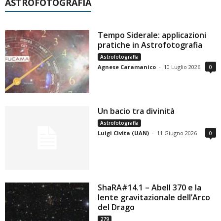
ASTROFOTOGRAFIA
Tempo Siderale: applicazioni
pratiche in Astrofotografia
Astrofotografia
Agnese Caramanico
-
10 Luglio 2026
0
Un bacio tra divinità
Astrofotografia
Luigi Civita (UAN)
-
11 Giugno 2026
0
ShaRA#14.1 – Abell 370 e la
lente gravitazionale dell’Arco
del Drago
279