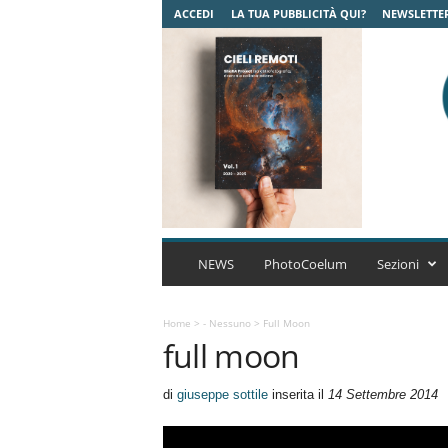
ACCEDI
LA TUA PUBBLICITÀ QUI?
NEWSLETTE
C
o
NEWS
PhotoCoelum
Sezioni
e
l
u
Home
>
- Nessuno
>
Full Moon
full moon
m
A
s
di
giuseppe sottile
inserita il
14 Settembre 2014
t
r
o