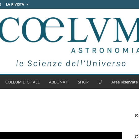
R
LA RIVISTA
COELUM DIGITALE
ABBONATI
SHOP
🛒
Area Riservata