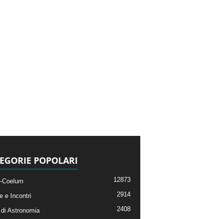
EGORIE POPOLARI
12873
-Coelum
2914
e e Incontri
2408
di Astronomia