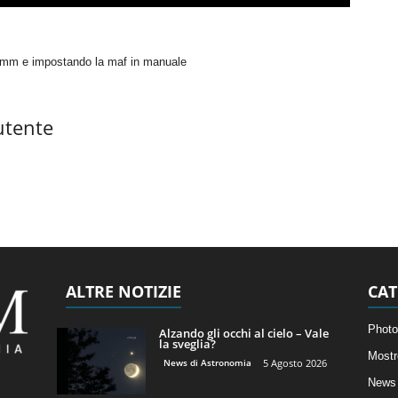
400mm e impostando la maf in manuale
utente
ALTRE NOTIZIE
CAT
Photo
Alzando gli occhi al cielo – Vale
la sveglia?
Mostr
News di Astronomia
5 Agosto 2026
News 