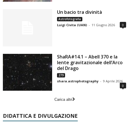
Un bacio tra divinità
Astrofotografia
Luigi Civita (UAN)
-
11 Giugno 2026
0
ShaRA#14.1 – Abell 370 e la
lente gravitazionale dell’Arco
del Drago
279
shara.astrophotography
-
9 Aprile 2026
0
Carica altri
DIDATTICA E DIVULGAZIONE