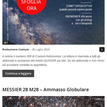
281
Redazione Coelum
-
28 Luglio 2026
0
è online il numero 280 di Coelum Astronomia. La lettura è riservata a tutti gli
abbonati in possesso del livello QUASAR sul sito. Se sei abbonato e non riesci
ad accedere contatta la segreteria.
Continua a leggere
MESSIER 28 M28 – Ammasso Globulare