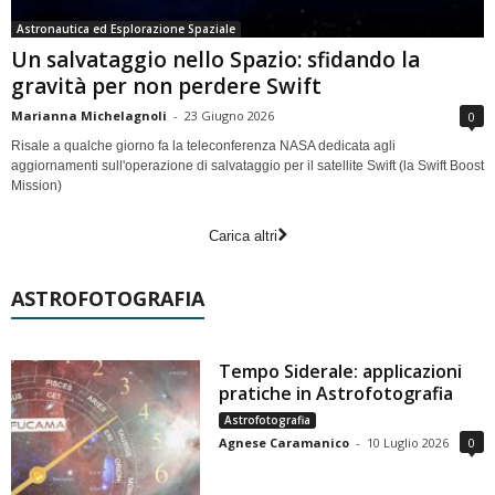
Astronautica ed Esplorazione Spaziale
Un salvataggio nello Spazio: sfidando la
gravità per non perdere Swift
Marianna Michelagnoli
-
23 Giugno 2026
0
Risale a qualche giorno fa la teleconferenza NASA dedicata agli
aggiornamenti sull'operazione di salvataggio per il satellite Swift (la Swift Boost
Mission)
Carica altri
ASTROFOTOGRAFIA
Tempo Siderale: applicazioni
pratiche in Astrofotografia
Astrofotografia
Agnese Caramanico
-
10 Luglio 2026
0