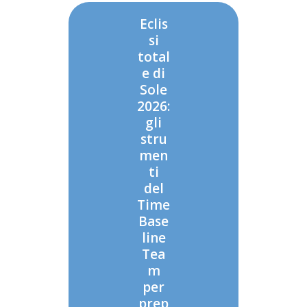
Eclis
si
total
e di
Sole
2026:
gli
stru
men
ti
del
Time
Base
line
Tea
m
per
prep