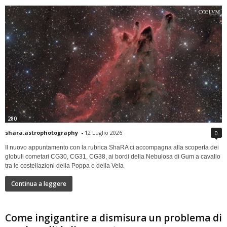
280
shara.astrophotography
-
12 Luglio 2026
0
Il nuovo appuntamento con la rubrica ShaRA ci accompagna alla scoperta dei
globuli cometari CG30, CG31, CG38, ai bordi della Nebulosa di Gum a cavallo
tra le costellazioni della Poppa e della Vela
Continua a leggere
Come ingigantire a dismisura un problema di