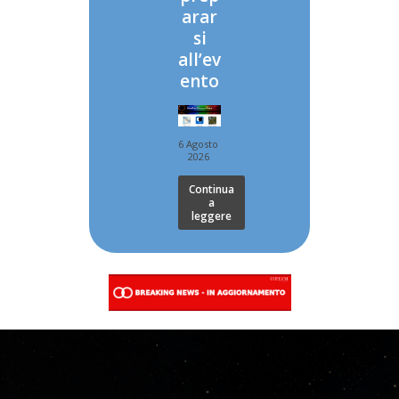
arar
si
all’ev
ento
6 Agosto
2026
Continua
a
leggere