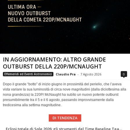
IN AGGIORNAMENTO: ALTRO GRANDE
OUTBURST DELLA 220P/MCNAUGHT
Claudio Pra
-
7 Agosto 2026
0
Effemeridi ed Eventi Astronomici
Dopo il grande “botto” di inizio giugno in prossimità del perielio, che l’aveva
vista variare la sua luminosità di circa nove magnitudini (dalla diciottesima alla
nona grandezza) la 220P/ McNaught ha subìto un nuovo potente outburst
presumibilmente tra il 5 e il 6 agosto, passando improvvisamente dalla
tredicesima alla settima magnitudine.
DI TENDENZA
Abell 2255 nel radio più profondo di sempre: nuova mappa del campo magnetico di un ammasso di galassie