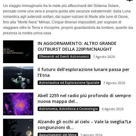
Un viaggio immaginario tra le mete più affascinanti del Sistema Solare,
pensato come una vera e propria guida alle vacanze extraterrestri: dalla Luna
romantica agli asteroidi solitari, dai super-vulcani di Marte alle lune di Giove,
fino alla “Morte Nera” Mimas. Cinque itinerari impossibili, per sognare di
viaggiare oltre la Terra e riscoprire, proprio guardandola da lontano, quanto sia
preziosa la nostra unica casa
IN AGGIORNAMENTO: ALTRO GRANDE
OUTBURST DELLA 220P/MCNAUGHT
Effemeridi ed Eventi Astronomici
7 Agosto 2026
Il futuro dell’esplorazione lunare passa per
l’Etna
Astronautica ed Esplorazione Spaziale
7 Agosto 2026
Abell 2255 nel radio più profondo di sempre:
nuova mappa del...
Astronomia, Astrofisica e Cosmologia
6 Agosto 2026
Alzando gli occhi al cielo – Vale la sveglia?Le
congiunzioni di...
Appuntamenti del Mese
5 Agosto 2026