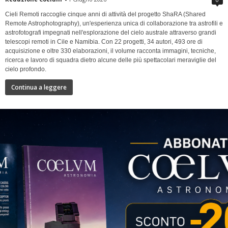
Cieli Remoti raccoglie cinque anni di attività del progetto ShaRA (Shared
Remote Astrophotography), un'esperienza unica di collaborazione tra astrofili e
astrofotografi impegnati nell'esplorazione del cielo australe attraverso grandi
telescopi remoti in Cile e Namibia. Con 22 progetti, 34 autori, 493 ore di
acquisizione e oltre 330 elaborazioni, il volume racconta immagini, tecniche,
ricerca e lavoro di squadra dietro alcune delle più spettacolari meraviglie del
cielo profondo.
Continua a leggere