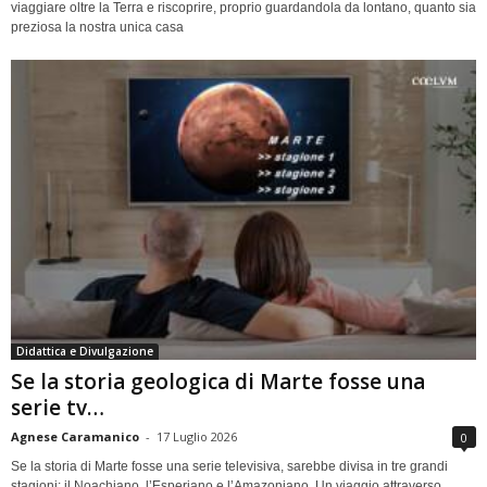
viaggiare oltre la Terra e riscoprire, proprio guardandola da lontano, quanto sia
preziosa la nostra unica casa
Didattica e Divulgazione
Se la storia geologica di Marte fosse una
serie tv…
Agnese Caramanico
-
17 Luglio 2026
0
Se la storia di Marte fosse una serie televisiva, sarebbe divisa in tre grandi
stagioni: il Noachiano, l’Esperiano e l’Amazoniano. Un viaggio attraverso