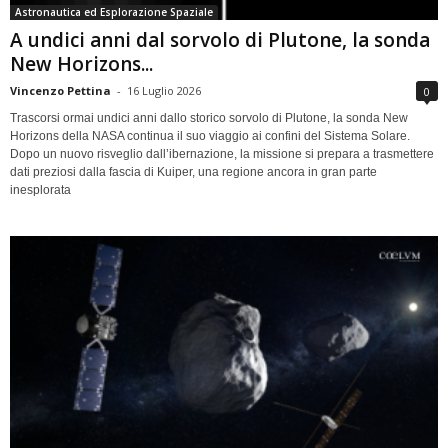
Astronautica ed Esplorazione Spaziale
A undici anni dal sorvolo di Plutone, la sonda
New Horizons...
Vincenzo Pettina
-
16 Luglio 2026
0
Trascorsi ormai undici anni dallo storico sorvolo di Plutone, la sonda New
Horizons della NASA continua il suo viaggio ai confini del Sistema Solare.
Dopo un nuovo risveglio dall’ibernazione, la missione si prepara a trasmettere
dati preziosi dalla fascia di Kuiper, una regione ancora in gran parte
inesplorata