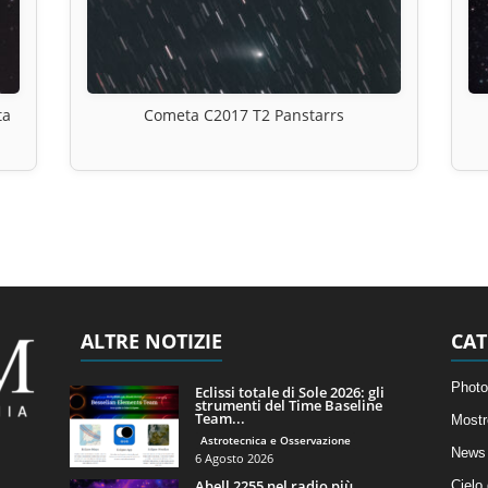
ta
Cometa C2017 T2 Panstarrs
ALTRE NOTIZIE
CAT
Photo
Eclissi totale di Sole 2026: gli
strumenti del Time Baseline
Team...
Mostr
Astrotecnica e Osservazione
News 
6 Agosto 2026
Abell 2255 nel radio più
Cielo