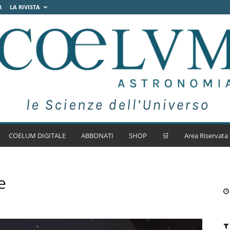
R
LA RIVISTA
COELUM DIGITALE
ABBONATI
SHOP
🛒
Area Riservata
e