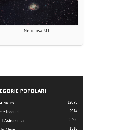
Nebulosa M1
EGORIE POPOLARI
12873
-Coelum
2914
e e Incontri
2409
di Astronomia
1315
 del Mese