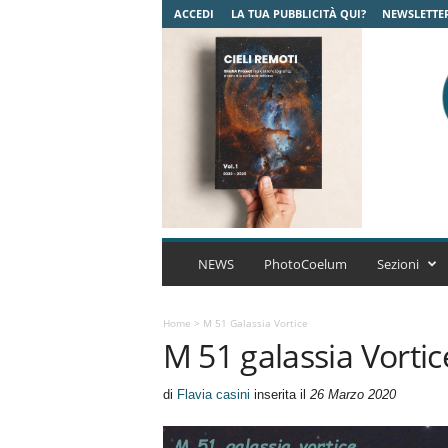
ACCEDI
LA TUA PUBBLICITÀ QUI?
NEWSLETTE
C
o
NEWS
PhotoCoelum
Sezioni
e
l
u
Home
>
M 51 Galassia Vortice
M 51 galassia Vortic
m
A
s
di
Flavia casini
inserita il
26 Marzo 2020
t
r
o