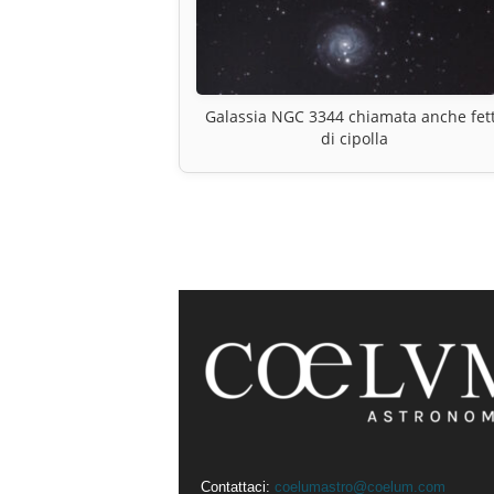
Galassia NGC 3344 chiamata anche fet
di cipolla
Contattaci:
coelumastro@coelum.com