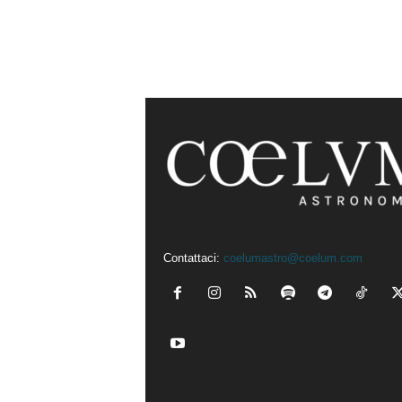
Contattaci:
coelumastro@coelum.com