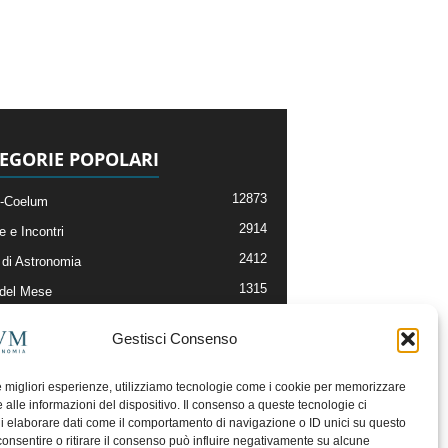
EGORIE POPOLARI
12873
-Coelum
2914
e e Incontri
2412
di Astronomia
1315
 del Mese
365
nomia, Astrofisica e Cosmologia
Gestisci Consenso
268
li e Risorse On-Line
192
og della Redazione
le migliori esperienze, utilizziamo tecnologie come i cookie per memorizzare
 alle informazioni del dispositivo. Il consenso a queste tecnologie ci
i elaborare dati come il comportamento di navigazione o ID unici su questo
consentire o ritirare il consenso può influire negativamente su alcune