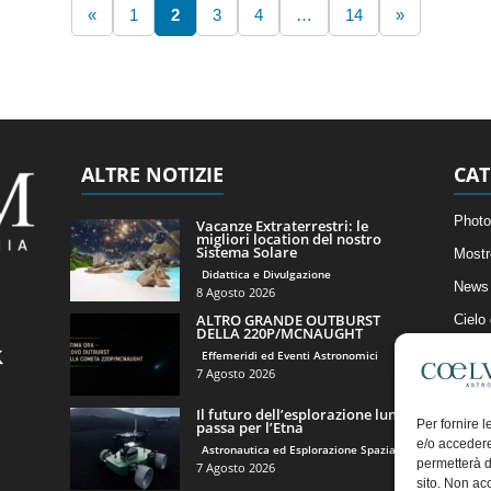
«
1
2
3
4
…
14
»
ALTRE NOTIZIE
CAT
Photo
Vacanze Extraterrestri: le
migliori location del nostro
Sistema Solare
Mostr
Didattica e Divulgazione
News 
8 Agosto 2026
ALTRO GRANDE OUTBURST
Cielo
DELLA 220P/MCNAUGHT
Astro
Effemeridi ed Eventi Astronomici
7 Agosto 2026
Artico
Il futuro dell’esplorazione lunare
Il Bl
Per fornire 
passa per l’Etna
e/o accedere
Astronautica ed Esplorazione Spaziale
permetterà d
7 Agosto 2026
sito. Non ac