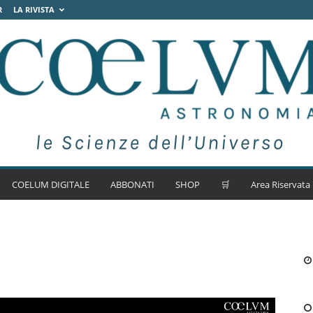
R
LA RIVISTA
COELUM DIGITALE
ABBONATI
SHOP
🛒
Area Riservata