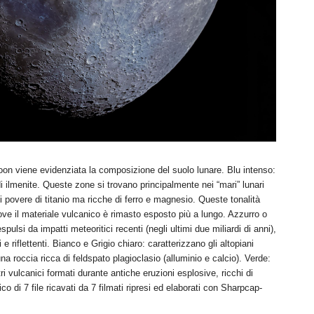
oon viene evidenziata la composizione del suolo lunare. Blu intenso:
di ilmenite. Queste zone si trovano principalmente nei “mari” lunari
 povere di titanio ma ricche di ferro e magnesio. Queste tonalità
dove il materiale vulcanico è rimasto esposto più a lungo. Azzurro o
spulsi da impatti meteoritici recenti (negli ultimi due miliardi di anni),
 e riflettenti. Bianco e Grigio chiaro: caratterizzano gli altopiani
a roccia ricca di feldspato plagioclasio (alluminio e calcio). Verde:
tri vulcanici formati durante antiche eruzioni esplosive, ricchi di
co di 7 file ricavati da 7 filmati ripresi ed elaborati con Sharpcap-