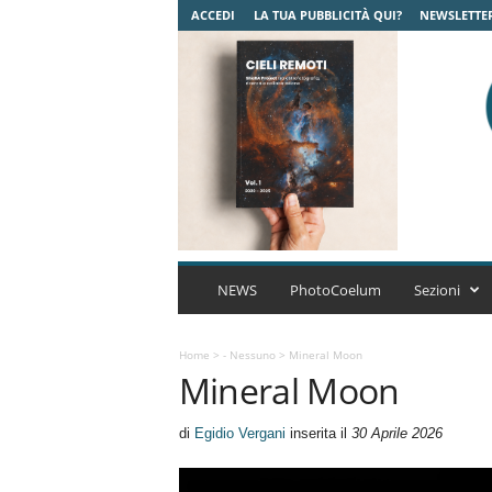
ACCEDI
LA TUA PUBBLICITÀ QUI?
NEWSLETTE
C
o
NEWS
PhotoCoelum
Sezioni
e
l
u
Home
>
- Nessuno
>
Mineral Moon
Mineral Moon
m
A
s
di
Egidio Vergani
inserita il
30 Aprile 2026
t
r
o