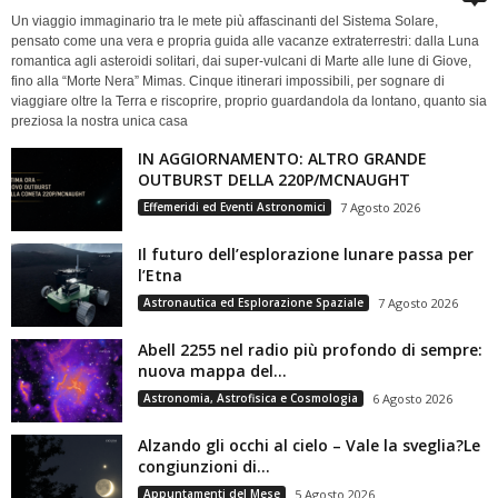
Un viaggio immaginario tra le mete più affascinanti del Sistema Solare,
pensato come una vera e propria guida alle vacanze extraterrestri: dalla Luna
romantica agli asteroidi solitari, dai super-vulcani di Marte alle lune di Giove,
fino alla “Morte Nera” Mimas. Cinque itinerari impossibili, per sognare di
viaggiare oltre la Terra e riscoprire, proprio guardandola da lontano, quanto sia
preziosa la nostra unica casa
IN AGGIORNAMENTO: ALTRO GRANDE
OUTBURST DELLA 220P/MCNAUGHT
Effemeridi ed Eventi Astronomici
7 Agosto 2026
Il futuro dell’esplorazione lunare passa per
l’Etna
Astronautica ed Esplorazione Spaziale
7 Agosto 2026
Abell 2255 nel radio più profondo di sempre:
nuova mappa del...
Astronomia, Astrofisica e Cosmologia
6 Agosto 2026
Alzando gli occhi al cielo – Vale la sveglia?Le
congiunzioni di...
Appuntamenti del Mese
5 Agosto 2026