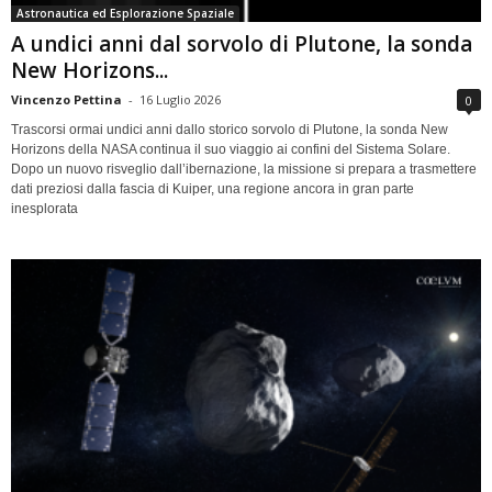
Astronautica ed Esplorazione Spaziale
A undici anni dal sorvolo di Plutone, la sonda
New Horizons...
Vincenzo Pettina
-
16 Luglio 2026
0
Trascorsi ormai undici anni dallo storico sorvolo di Plutone, la sonda New
Horizons della NASA continua il suo viaggio ai confini del Sistema Solare.
Dopo un nuovo risveglio dall’ibernazione, la missione si prepara a trasmettere
dati preziosi dalla fascia di Kuiper, una regione ancora in gran parte
inesplorata