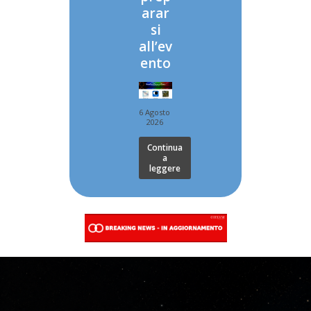
arar
si
all’ev
ento
6 Agosto
2026
Continua
a
leggere