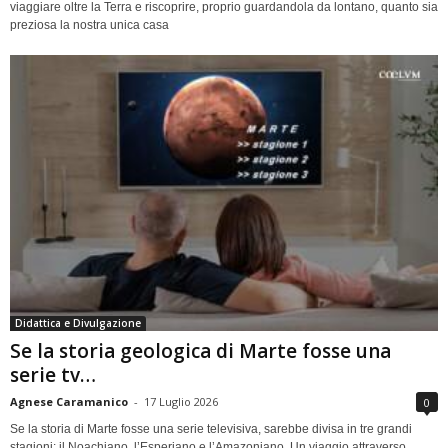
viaggiare oltre la Terra e riscoprire, proprio guardandola da lontano, quanto sia
preziosa la nostra unica casa
Didattica e Divulgazione
Se la storia geologica di Marte fosse una
serie tv…
Agnese Caramanico
-
17 Luglio 2026
0
Se la storia di Marte fosse una serie televisiva, sarebbe divisa in tre grandi
stagioni: il Noachiano, l’Esperiano e l’Amazoniano. Un viaggio attraverso