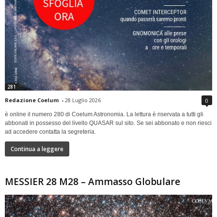
281
Redazione Coelum
-
28 Luglio 2026
0
è online il numero 280 di Coelum Astronomia. La lettura è riservata a tutti gli
abbonati in possesso del livello QUASAR sul sito. Se sei abbonato e non riesci
ad accedere contatta la segreteria.
Continua a leggere
MESSIER 28 M28 – Ammasso Globulare