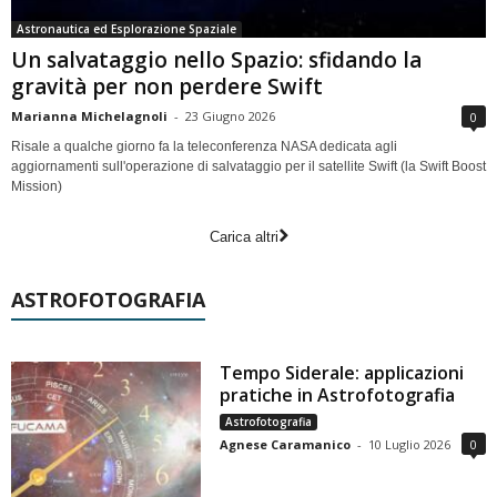
Astronautica ed Esplorazione Spaziale
Un salvataggio nello Spazio: sfidando la
gravità per non perdere Swift
Marianna Michelagnoli
-
23 Giugno 2026
0
Risale a qualche giorno fa la teleconferenza NASA dedicata agli
aggiornamenti sull'operazione di salvataggio per il satellite Swift (la Swift Boost
Mission)
Carica altri
ASTROFOTOGRAFIA
Tempo Siderale: applicazioni
pratiche in Astrofotografia
Astrofotografia
Agnese Caramanico
-
10 Luglio 2026
0