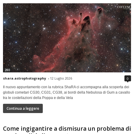
280
shara.astrophotography
-
12 Luglio 2026
0
Il nuovo appuntamento con la rubrica ShaRA ci accompagna alla scoperta dei
globuli cometari CG30, CG31, CG38, ai bordi della Nebulosa di Gum a cavallo
tra le costellazioni della Poppa e della Vela
Continua a leggere
Come ingigantire a dismisura un problema di