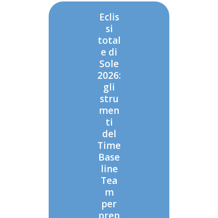
Eclis
si
total
e di
Sole
2026:
gli
stru
men
ti
del
Time
Base
line
Tea
m
per
prep