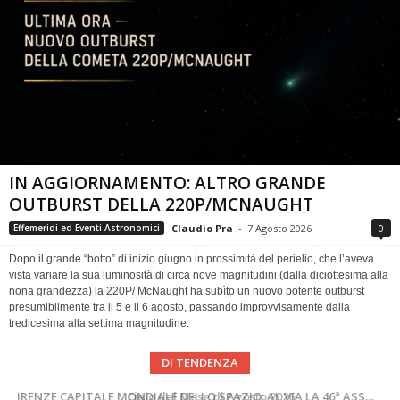
IN AGGIORNAMENTO: ALTRO GRANDE
OUTBURST DELLA 220P/MCNAUGHT
Claudio Pra
-
7 Agosto 2026
0
Effemeridi ed Eventi Astronomici
Dopo il grande “botto” di inizio giugno in prossimità del perielio, che l’aveva
vista variare la sua luminosità di circa nove magnitudini (dalla diciottesima alla
nona grandezza) la 220P/ McNaught ha subìto un nuovo potente outburst
presumibilmente tra il 5 e il 6 agosto, passando improvvisamente dalla
tredicesima alla settima magnitudine.
DI TENDENZA
SUPERNOVAE aggiornamenti del mese – Agosto 2026
Cielo del Mese di Agosto 2026