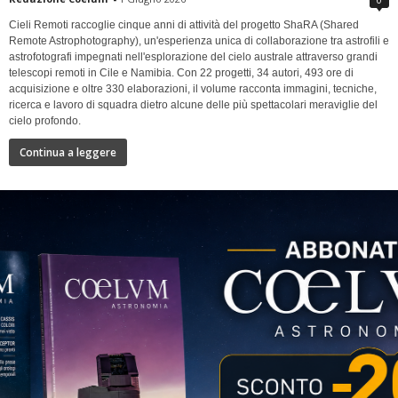
Cieli Remoti raccoglie cinque anni di attività del progetto ShaRA (Shared
Remote Astrophotography), un'esperienza unica di collaborazione tra astrofili e
astrofotografi impegnati nell'esplorazione del cielo australe attraverso grandi
telescopi remoti in Cile e Namibia. Con 22 progetti, 34 autori, 493 ore di
acquisizione e oltre 330 elaborazioni, il volume racconta immagini, tecniche,
ricerca e lavoro di squadra dietro alcune delle più spettacolari meraviglie del
cielo profondo.
Continua a leggere