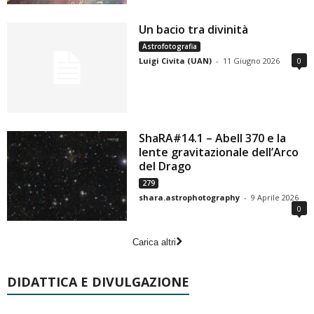
Un bacio tra divinità
Astrofotografia
Luigi Civita (UAN)
-
11 Giugno 2026
0
ShaRA#14.1 – Abell 370 e la
lente gravitazionale dell’Arco
del Drago
279
shara.astrophotography
-
9 Aprile 2026
0
Carica altri
DIDATTICA E DIVULGAZIONE