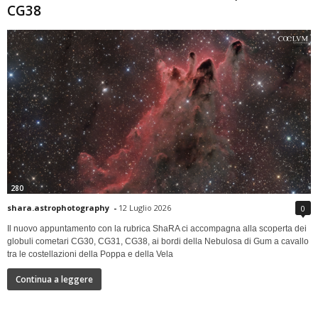
CG38
280
shara.astrophotography
-
12 Luglio 2026
0
Il nuovo appuntamento con la rubrica ShaRA ci accompagna alla scoperta dei
globuli cometari CG30, CG31, CG38, ai bordi della Nebulosa di Gum a cavallo
tra le costellazioni della Poppa e della Vela
Continua a leggere