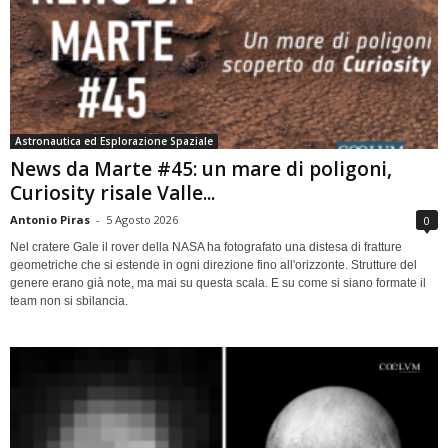
Astronautica ed Esplorazione Spaziale
News da Marte #45: un mare di poligoni,
Curiosity risale Valle...
Antonio Piras
-
5 Agosto 2026
0
Nel cratere Gale il rover della NASA ha fotografato una distesa di fratture
geometriche che si estende in ogni direzione fino all'orizzonte. Strutture del
genere erano già note, ma mai su questa scala. E su come si siano formate il
team non si sbilancia.