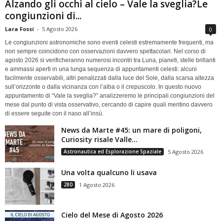
Alzando gli occhi al cielo – Vale la sveglia?Le
congiunzioni di...
Lara Fossi
-
5 Agosto 2026
0
Le congiunzioni astronomiche sono eventi celesti estremamente frequenti, ma
non sempre coincidono con osservazioni davvero spettacolari. Nel corso di
agosto 2026 si verificheranno numerosi incontri tra Luna, pianeti, stelle brillanti
e ammassi aperti in una lunga sequenza di appuntamenti celesti: alcuni
facilmente osservabili, altri penalizzati dalla luce del Sole, dalla scarsa altezza
sull’orizzonte o dalla vicinanza con l’alba o il crepuscolo. In questo nuovo
appuntamento di “Vale la sveglia?” analizzeremo le principali congiunzioni del
mese dal punto di vista osservativo, cercando di capire quali meritino davvero
di essere seguite con il naso all’insù.
News da Marte #45: un mare di poligoni,
Curiosity risale Valle...
Astronautica ed Esplorazione Spaziale
5 Agosto 2026
Una volta qualcuno li usava
280
1 Agosto 2026
Cielo del Mese di Agosto 2026