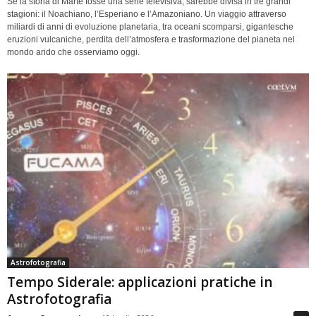
Se la storia di Marte fosse una serie televisiva, sarebbe divisa in tre grandi
stagioni: il Noachiano, l’Esperiano e l’Amazoniano. Un viaggio attraverso
miliardi di anni di evoluzione planetaria, tra oceani scomparsi, gigantesche
eruzioni vulcaniche, perdita dell’atmosfera e trasformazione del pianeta nel
mondo arido che osserviamo oggi.
Astrofotografia
Tempo Siderale: applicazioni pratiche in
Astrofotografia