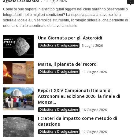
Agnese Caramanico
-
10 Luglio 2026
0
Come si può sapere in anticipo quali oggetti del cielo saranno osservabili o
fotografabili nelle migliori condizioni? La risposta passa attraverso l'ora
siderale locale e un semplice strumento, l'orologio siderale, che permette di
orientarsi tra le coordinate della volta celeste
Una Giornata per gli Asteroidi
Didattica e Divulgazione
3 Luglio 2026
Marte, il pianeta dei record
Didattica e Divulgazione
19 Giugno 2026
Report XXIV Campionati Italiani di
AstronomiaL'edizione 2026: la finale di
Monza...
Didattica e Divulgazione
16 Giugno 2026
I crateri da impatto come metodo di
datazione
Didattica e Divulgazione
12 Giugno 2026