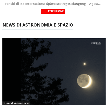
Le costellazioni di Agosto 2026: Delfino
La Luna del Mese – Agosto 2026
NEWS DI ASTRONOMIA E SPAZIO
News di Astronomia