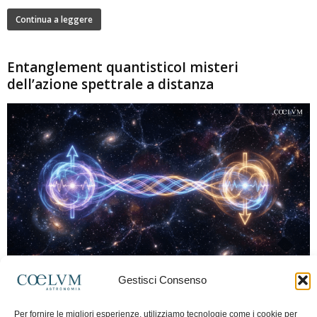
Continua a leggere
Entanglement quantisticoI misteri
dell’azione spettrale a distanza
280
Gestisci Consenso
Marco Lorrai
-
15 Giugno 2026
0
L'entanglement quantistico è uno dei fenomeni più sorprendenti della fisica
Per fornire le migliori esperienze, utilizziamo tecnologie come i cookie per
moderna: due particelle possono mostrare correlazioni che sembrano ignorare