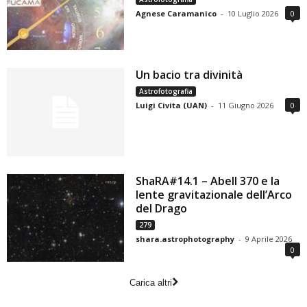
Agnese Caramanico
-
10 Luglio 2026
0
Un bacio tra divinità
Astrofotografia
Luigi Civita (UAN)
-
11 Giugno 2026
0
ShaRA#14.1 – Abell 370 e la
lente gravitazionale dell’Arco
del Drago
279
shara.astrophotography
-
9 Aprile 2026
0
Carica altri