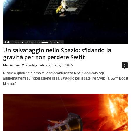
Astronautica ed Esplorazione Spaziale
Un salvataggio nello Spazio: sfidando la
gravità per non perdere Swift
Marianna Michelagnoli
-
23 Giugno 2026
0
Risale a qualche giorno fa la teleconferenza NASA dedicata agli
aggiornamenti sull'operazione di salvataggio per il satellite Swift (la Swift Boost
Mission)