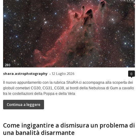
280
shara.astrophotography
-
12 Luglio 2026
0
Il nuovo appuntamento con la rubrica ShaRA ci accompagna alla scoperta dei
globuli cometari CG30, CG31, CG38, ai bordi della Nebulosa di Gum a cavallo
tra le costellazioni della Poppa e della Vela
Continua a leggere
Come ingigantire a dismisura un problema di
una banalità disarmante