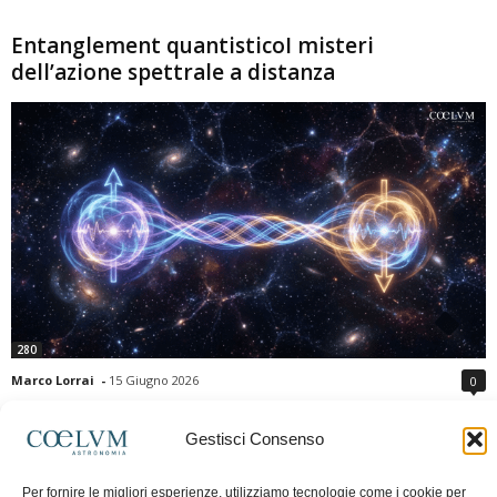
Entanglement quantisticoI misteri
dell’azione spettrale a distanza
280
Marco Lorrai
-
15 Giugno 2026
0
L'entanglement quantistico è uno dei fenomeni più sorprendenti della fisica
moderna: due particelle possono mostrare correlazioni che sembrano ignorare
Gestisci Consenso
la distanza che le separa. Gli esperimenti e i teoremi di Bell hanno escluso le
semplici spiegazioni basate su "variabili nascoste" locali, confermando le
Per fornire le migliori esperienze, utilizziamo tecnologie come i cookie per
previsioni della meccanica quantistica. Nonostante ciò, l'entanglement non