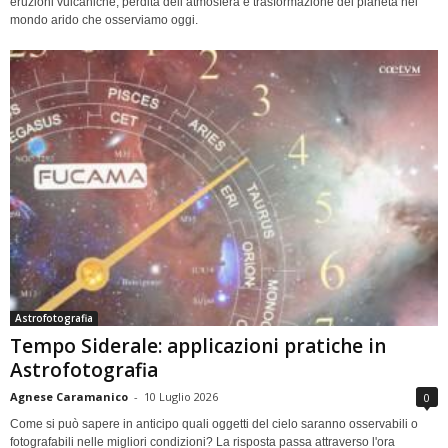
eruzioni vulcaniche, perdita dell’atmosfera e trasformazione del pianeta nel
mondo arido che osserviamo oggi.
Astrofotografia
Tempo Siderale: applicazioni pratiche in
Astrofotografia
Agnese Caramanico
-
10 Luglio 2026
0
Come si può sapere in anticipo quali oggetti del cielo saranno osservabili o
fotografabili nelle migliori condizioni? La risposta passa attraverso l'ora