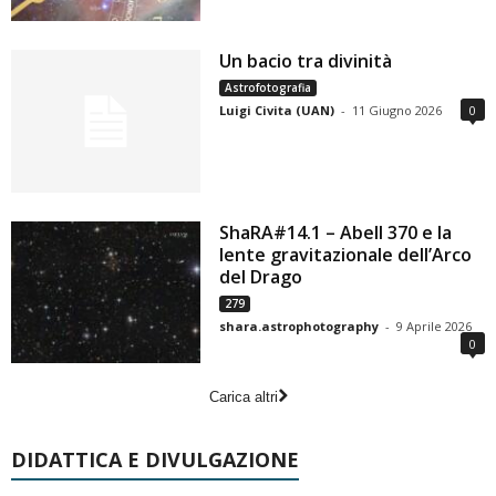
Un bacio tra divinità
Astrofotografia
Luigi Civita (UAN)
-
11 Giugno 2026
0
ShaRA#14.1 – Abell 370 e la
lente gravitazionale dell’Arco
del Drago
279
shara.astrophotography
-
9 Aprile 2026
0
Carica altri
DIDATTICA E DIVULGAZIONE