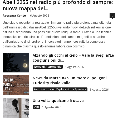
Abell 2255 nel radio più profondo di sempre:
nuova mappa del...
Rossana Conte
-
6 Agosto 2026
0
Uno studio recente ha realizzato l'immagine radio più profonda mai ottenuta
dell'ammasso di galassie Abell 2255, rivelando nuovi dettagli sull'emissione
diffusa e scoprendo una possibile nuova reliquia radio. Grazie a una tecnica
innovativa che ricostruisce l'orientazione del campo magnetico a partire
dall'emissione di sincrotrone, i ricercatori hanno ricostruito la complessa
dinamica che plasma questo enorme laboratorio cosmico.
Alzando gli occhi al cielo – Vale la sveglia?Le
congiunzioni di...
News di Astronomia
5 Agosto 2026
News da Marte #45: un mare di poligoni,
Curiosity risale Valle...
Astronautica ed Esplorazione Spaziale
5 Agosto 2026
Una volta qualcuno li usava
280
1 Agosto 2026