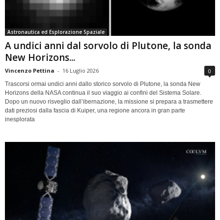
Astronautica ed Esplorazione Spaziale
A undici anni dal sorvolo di Plutone, la sonda
New Horizons...
Vincenzo Pettina
-
16 Luglio 2026
0
Trascorsi ormai undici anni dallo storico sorvolo di Plutone, la sonda New
Horizons della NASA continua il suo viaggio ai confini del Sistema Solare.
Dopo un nuovo risveglio dall’ibernazione, la missione si prepara a trasmettere
dati preziosi dalla fascia di Kuiper, una regione ancora in gran parte
inesplorata