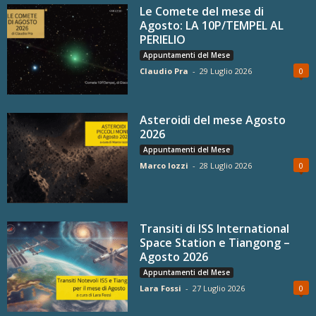
Le Comete del mese di
Agosto: LA 10P/TEMPEL AL
PERIELIO
Appuntamenti del Mese
Claudio Pra
-
29 Luglio 2026
0
Asteroidi del mese Agosto
2026
Appuntamenti del Mese
Marco Iozzi
-
28 Luglio 2026
0
Transiti di ISS International
Space Station e Tiangong –
Agosto 2026
Appuntamenti del Mese
Lara Fossi
-
27 Luglio 2026
0