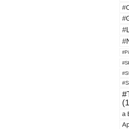
#
#G
#
#
#Pi
#Sk
#St
#S
#T
(
a 
Ap