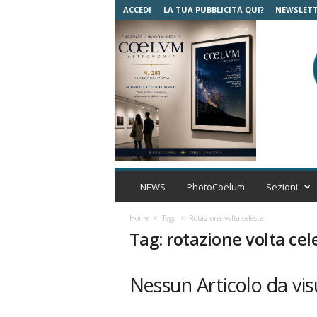
ACCEDI
LA TUA PUBBLICITÀ QUI?
NEWSLET
C
o
NEWS
PhotoCoelum
Sezioni
e
l
Home
Tags
Rotazione volta celeste
u
Tag: rotazione volta cel
m
A
s
Nessun Articolo da vis
t
r
o