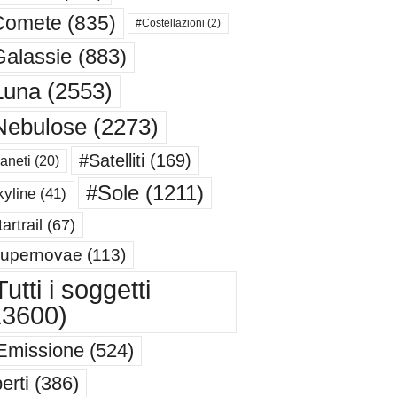
Comete
(835)
#Costellazioni
(2)
alassie
(883)
Luna
(2553)
Nebulose
(2273)
#Satelliti
(169)
aneti
(20)
#Sole
(1211)
yline
(41)
artrail
(67)
upernovae
(113)
utti i soggetti
13600)
Emissione
(524)
erti
(386)