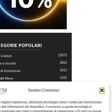
EGORIE POPOLARI
12873
-Coelum
2914
e e Incontri
2412
di Astronomia
1315
 del Mese
365
nomia, Astrofisica e Cosmologia
Gestisci Consenso
268
li e Risorse On-Line
192
og della Redazione
le migliori esperienze, utilizziamo tecnologie come i cookie per memorizzare
 alle informazioni del dispositivo. Il consenso a queste tecnologie ci
i elaborare dati come il comportamento di navigazione o ID unici su questo