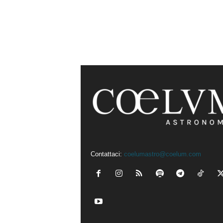
Contattaci:
coelumastro@coelum.com