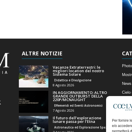
ALTRE NOTIZIE
CAT
Photo
Vacanze Extraterrestri: le
migliori location del nostro
Sistema Solare
Mostr
Didattica e Divulgazione
News 
8 Agosto 2026
IN AGGIORNAMENTO: ALTRO
Cielo
GRANDE OUTBURST DELLA
220P/MCNAUGHT
Astro
Effemeridi ed Eventi Astronomici
Artico
7 Agosto 2026
Il futuro dell’esplorazione
Il Bl
Per fornire 
lunare passa per l’Etna
e/o accedere
Astronautica ed Esplorazione Spaziale
permetterà d