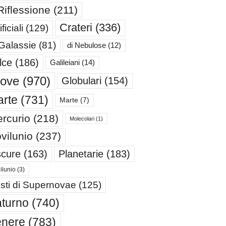
Riflessione
(211)
Crateri
(336)
ificiali
(129)
 Galassie
(81)
di Nebulose
(12)
lce
(186)
Galileiani
(14)
iove
(970)
Globulari
(154)
rte
(731)
Marte
(7)
rcurio
(218)
Molecolari
(1)
vilunio
(237)
cure
(163)
Planetarie
(183)
ilunio
(3)
sti di Supernovae
(125)
turno
(740)
enere
(783)