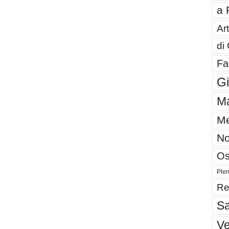
a 
Art
di
Fa
G
Ma
Me
No
Os
Plen
Re
Sa
V