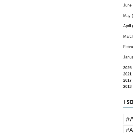
June 
May (
April 
March
Febru
Janua
2025 
2021 
2017 
2013 
I S
#
#A