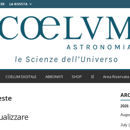
TER
LA RIVISTA
COELUM DIGITALE
ABBONATI
SHOP
🛒
Area Riservata
ARC
este
2026
ualizzare
Augus
July (