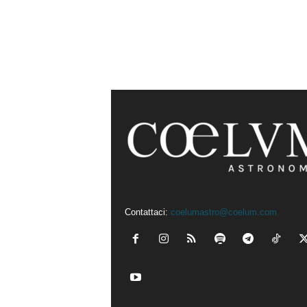
Contattaci:
coelumastro@coelum.com