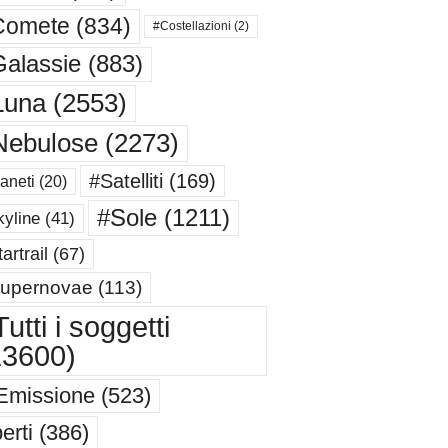
Comete
(834)
#Costellazioni
(2)
alassie
(883)
Luna
(2553)
Nebulose
(2273)
#Satelliti
(169)
aneti
(20)
#Sole
(1211)
yline
(41)
artrail
(67)
upernovae
(113)
utti i soggetti
13600)
Emissione
(523)
erti
(386)