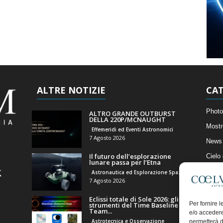
ALTRE NOTIZIE
CAT
Photo
ALTRO GRANDE OUTBURST
DELLA 220P/MCNAUGHT
Mostr
Effemeridi ed Eventi Astronomici
7 Agosto 2026
News 
Il futuro dell’esplorazione
Cielo
lunare passa per l’Etna
Astro
Astronautica ed Esplorazione Spaziale
7 Agosto 2026
Artico
Eclissi totale di Sole 2026: gli
Il Bl
Per fornire 
strumenti del Time Baseline
Team...
e/o accedere
Astrotecnica e Osservazione
permetterà d