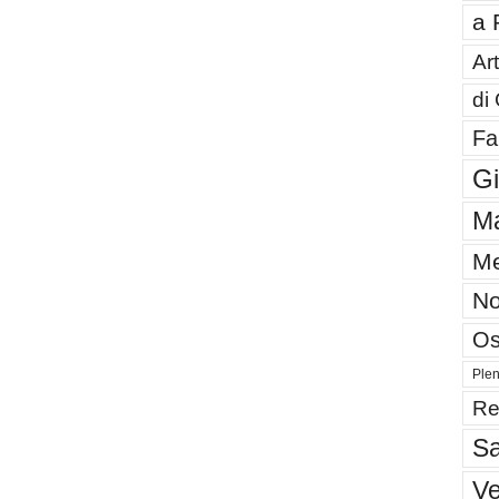
a 
Art
di
Fa
G
Ma
Me
No
Os
Plen
Re
Sa
V