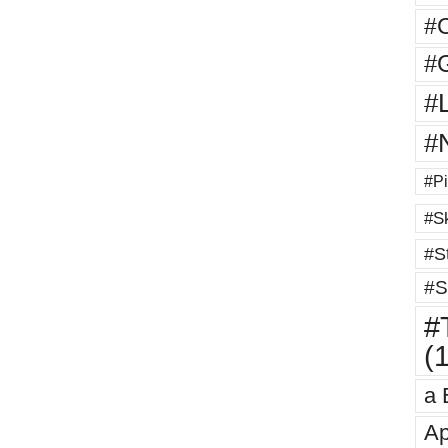
#
#G
#
#
#Pi
#Sk
#St
#S
#T
(
a 
Ap