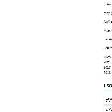
June 
May (
April 
March
Febru
Janua
2025 
2021 
2017 
2013 
I S
#
#A