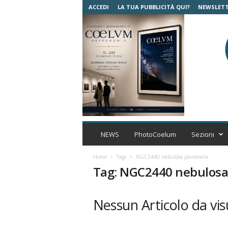
ACCEDI
LA TUA PUBBLICITÀ QUI?
NEWSLET
C
o
NEWS
PhotoCoelum
Sezioni
e
l
Home
Tags
NGC2440 nebulosa planetaria
u
Tag: NGC2440 nebulosa
m
A
s
Nessun Articolo da vis
t
r
o