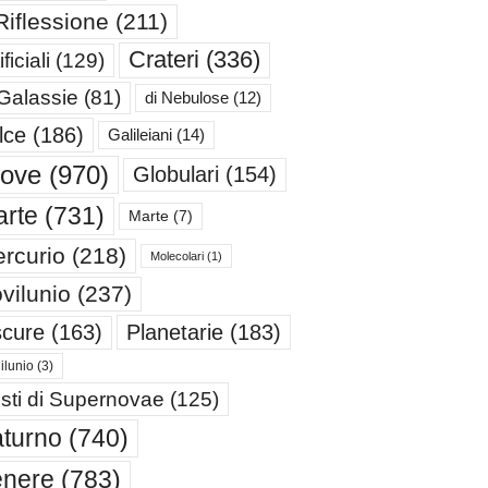
Riflessione
(211)
Crateri
(336)
ificiali
(129)
 Galassie
(81)
di Nebulose
(12)
lce
(186)
Galileiani
(14)
iove
(970)
Globulari
(154)
rte
(731)
Marte
(7)
rcurio
(218)
Molecolari
(1)
vilunio
(237)
cure
(163)
Planetarie
(183)
ilunio
(3)
sti di Supernovae
(125)
turno
(740)
enere
(783)