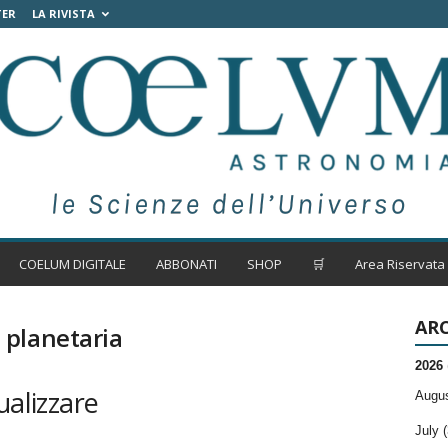
TER
LA RIVISTA
COELUM DIGITALE
ABBONATI
SHOP
🛒
Area Riservata
ARC
 planetaria
2026
ualizzare
Augus
July (