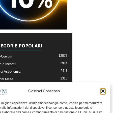
EGORIE POPOLARI
12873
-Coelum
2914
e e Incontri
2411
di Astronomia
1315
 del Mese
365
nomia, Astrofisica e Cosmologia
Gestisci Consenso
268
li e Risorse On-Line
192
og della Redazione
le migliori esperienze, utilizziamo tecnologie come i cookie per memorizzare
 alle informazioni del dispositivo. Il consenso a queste tecnologie ci
i elaborare dati come il comportamento di navigazione o ID unici su questo