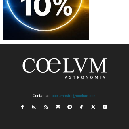
Contattaci:
coelumastro@coelum.com