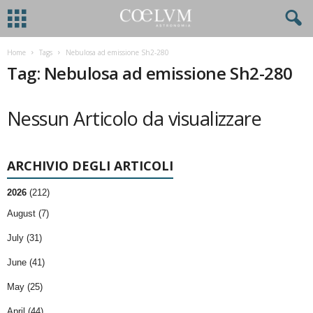
Home
Tags
Nebulosa ad emissione Sh2-280
Tag: Nebulosa ad emissione Sh2-280
Nessun Articolo da visualizzare
ARCHIVIO DEGLI ARTICOLI
2026
(212)
August (7)
July (31)
June (41)
May (25)
April (44)