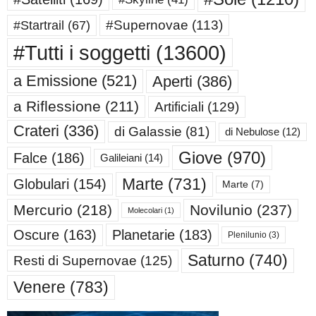
#Supernovae
(113)
#Startrail
(67)
#Tutti i soggetti
(13600)
a Emissione
(521)
Aperti
(386)
a Riflessione
(211)
Artificiali
(129)
Crateri
(336)
di Galassie
(81)
di Nebulose
(12)
Giove
(970)
Falce
(186)
Galileiani
(14)
Marte
(731)
Globulari
(154)
Marte
(7)
Mercurio
(218)
Novilunio
(237)
Molecolari
(1)
Oscure
(163)
Planetarie
(183)
Plenilunio
(3)
Saturno
(740)
Resti di Supernovae
(125)
Venere
(783)