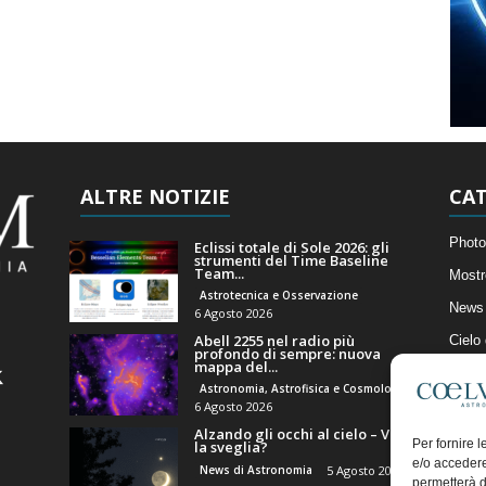
ALTRE NOTIZIE
CAT
Photo
Eclissi totale di Sole 2026: gli
strumenti del Time Baseline
Team...
Mostr
Astrotecnica e Osservazione
News 
6 Agosto 2026
Abell 2255 nel radio più
Cielo
profondo di sempre: nuova
mappa del...
Astro
Astronomia, Astrofisica e Cosmologia
Artico
6 Agosto 2026
Alzando gli occhi al cielo – Vale
Il Bl
Per fornire 
la sveglia?
e/o accedere
News di Astronomia
5 Agosto 2026
permetterà d