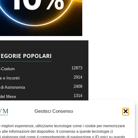
EGORIE POPOLARI
12873
-Coelum
2914
e e Incontri
2409
di Astronomia
1314
 del Mese
365
nomia, Astrofisica e Cosmologia
Gestisci Consenso
268
li e Risorse On-Line
192
og della Redazione
le migliori esperienze, utilizziamo tecnologie come i cookie per memorizzare
 alle informazioni del dispositivo. Il consenso a queste tecnologie ci
i elaborare dati come il comportamento di navigazione o ID unici su questo