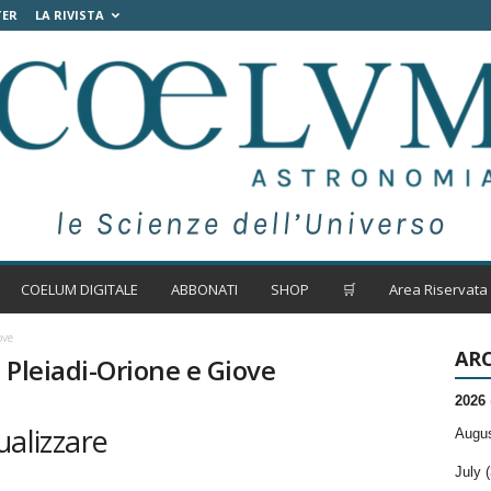
TER
LA RIVISTA
COELUM DIGITALE
ABBONATI
SHOP
🛒
Area Riservata
ove
ARC
 Pleiadi-Orione e Giove
2026
ualizzare
Augus
July (