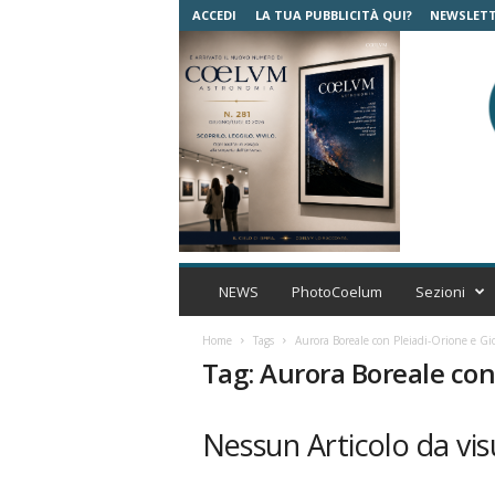
ACCEDI
LA TUA PUBBLICITÀ QUI?
NEWSLET
C
o
NEWS
PhotoCoelum
Sezioni
e
l
Home
Tags
Aurora Boreale con Pleiadi-Orione e Gi
u
Tag: Aurora Boreale con
m
A
s
Nessun Articolo da vis
t
r
o