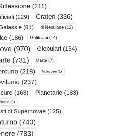
Riflessione
(211)
Crateri
(336)
ificiali
(129)
 Galassie
(81)
di Nebulose
(12)
lce
(186)
Galileiani
(14)
iove
(970)
Globulari
(154)
rte
(731)
Marte
(7)
rcurio
(218)
Molecolari
(1)
vilunio
(237)
cure
(163)
Planetarie
(183)
ilunio
(3)
sti di Supernovae
(125)
turno
(740)
enere
(783)