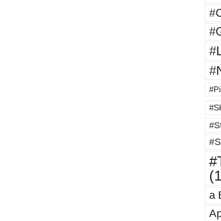
#
#G
#
#
#Pi
#Sk
#St
#S
#T
(
a 
Ap