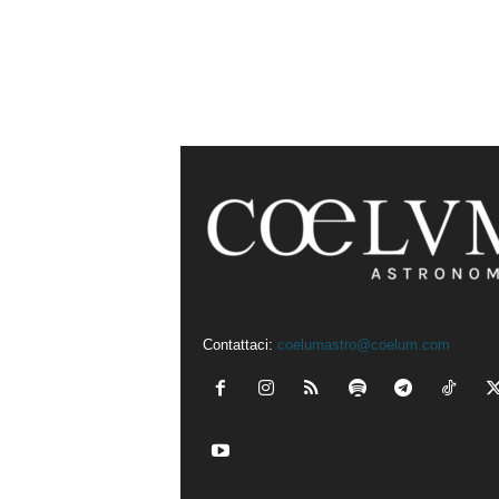
Contattaci:
coelumastro@coelum.com