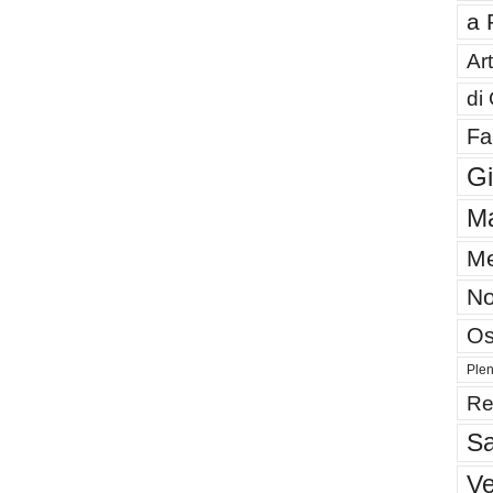
a 
Art
di
Fa
G
Ma
Me
No
Os
Plen
Re
Sa
V