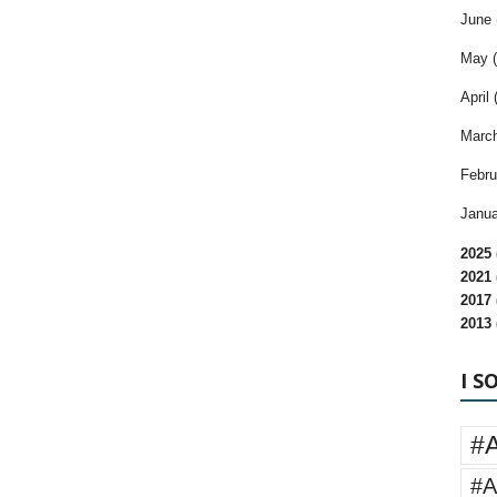
June 
May (
April 
March
Febru
Janua
2025 
2021 
2017 
2013 
I S
#
#A