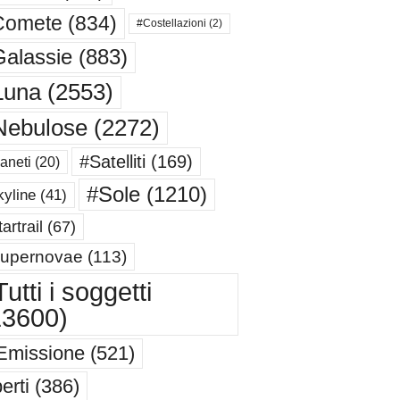
Comete
(834)
#Costellazioni
(2)
alassie
(883)
Luna
(2553)
Nebulose
(2272)
#Satelliti
(169)
aneti
(20)
#Sole
(1210)
yline
(41)
artrail
(67)
upernovae
(113)
utti i soggetti
13600)
Emissione
(521)
erti
(386)