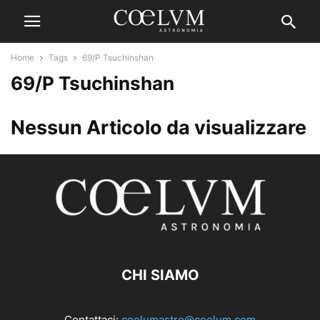
Home
Tags
69/P Tsuchinshan
69/P Tsuchinshan
Nessun Articolo da visualizzare
CHI SIAMO
Contattaci:
coelumastro@coelum.com