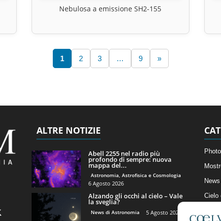
Nebulosa a emissione SH2-155
1
2
3
…
9
»
ALTRE NOTIZIE
CAT
Photo
Abell 2255 nel radio più
profondo di sempre: nuova
mappa del...
Mostr
Astronomia, Astrofisica e Cosmologia
News 
6 Agosto 2026
Alzando gli occhi al cielo – Vale
Cielo
la sveglia?
Astro
News di Astronomia
5 Agosto 2026