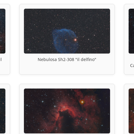
l
Nebulosa Sh2-308 "il delfino"
C