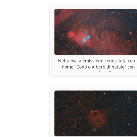
Nebulosa a emissione conosciuta con i
nome "Cono o Albero di natale" con
l’ammasso aperto di stelle NGC 2264.