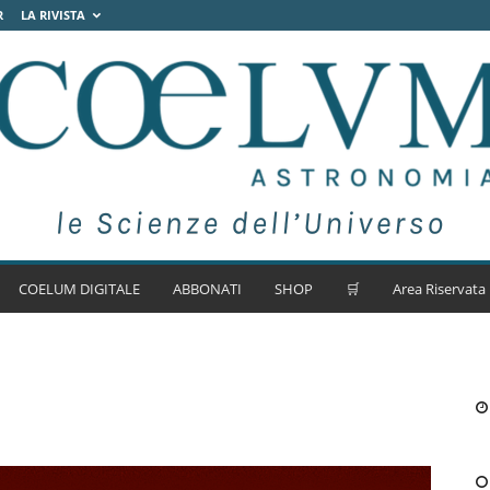
R
LA RIVISTA
COELUM DIGITALE
ABBONATI
SHOP
🛒
Area Riservata