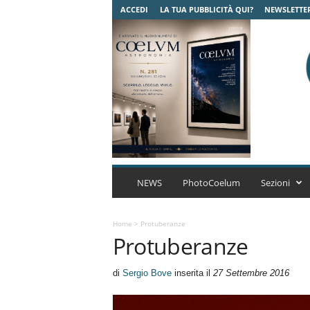
ACCEDI
LA TUA PUBBLICITÀ QUI?
NEWSLETTE
C
o
NEWS
PhotoCoelum
Sezioni
e
l
u
Home
>
Protuberanze
Protuberanze
m
A
s
di
Sergio Bove
inserita il
27 Settembre 2016
t
r
o