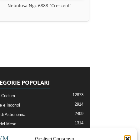
Nebulosa Ngc 6888 "Crescent"
EGORIE POPOLARI
12873
-Coelum
2914
e e Incontri
2409
di Astronomia
1314
 del Mese
365
nomia, Astrofisica e Cosmologia
Gestisci Consenso