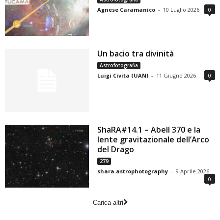
Agnese Caramanico
-
10 Luglio 2026
0
Un bacio tra divinità
Astrofotografia
Luigi Civita (UAN)
-
11 Giugno 2026
0
ShaRA#14.1 – Abell 370 e la
lente gravitazionale dell’Arco
del Drago
279
shara.astrophotography
-
9 Aprile 2026
0
Carica altri