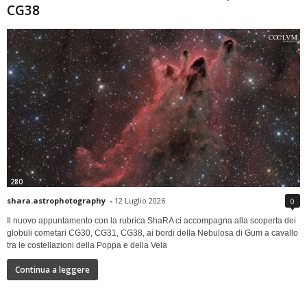
CG38
280
shara.astrophotography
-
12 Luglio 2026
0
Il nuovo appuntamento con la rubrica ShaRA ci accompagna alla scoperta dei
globuli cometari CG30, CG31, CG38, ai bordi della Nebulosa di Gum a cavallo
tra le costellazioni della Poppa e della Vela
Continua a leggere