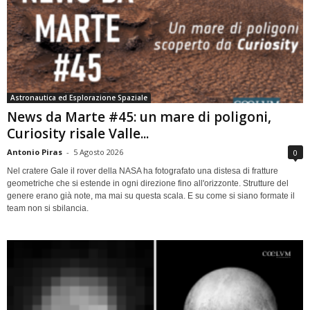
Astronautica ed Esplorazione Spaziale
News da Marte #45: un mare di poligoni,
Curiosity risale Valle...
Antonio Piras
-
5 Agosto 2026
0
Nel cratere Gale il rover della NASA ha fotografato una distesa di fratture
geometriche che si estende in ogni direzione fino all'orizzonte. Strutture del
genere erano già note, ma mai su questa scala. E su come si siano formate il
team non si sbilancia.