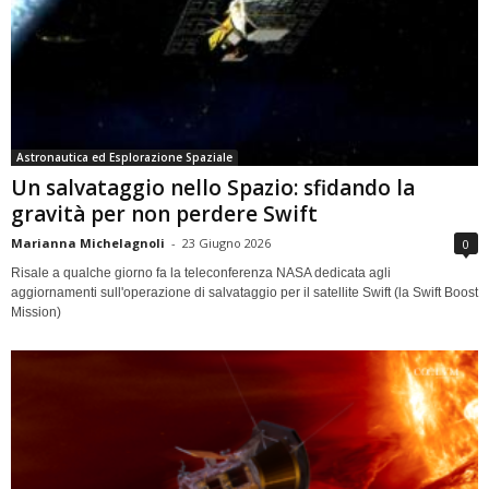
Astronautica ed Esplorazione Spaziale
Un salvataggio nello Spazio: sfidando la
gravità per non perdere Swift
Marianna Michelagnoli
-
23 Giugno 2026
0
Risale a qualche giorno fa la teleconferenza NASA dedicata agli
aggiornamenti sull'operazione di salvataggio per il satellite Swift (la Swift Boost
Mission)