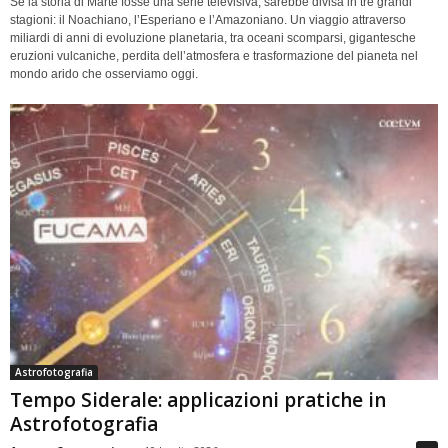
Se la storia di Marte fosse una serie televisiva, sarebbe divisa in tre grandi
stagioni: il Noachiano, l’Esperiano e l’Amazoniano. Un viaggio attraverso
miliardi di anni di evoluzione planetaria, tra oceani scomparsi, gigantesche
eruzioni vulcaniche, perdita dell’atmosfera e trasformazione del pianeta nel
mondo arido che osserviamo oggi.
Astrofotografia
Tempo Siderale: applicazioni pratiche in
Astrofotografia