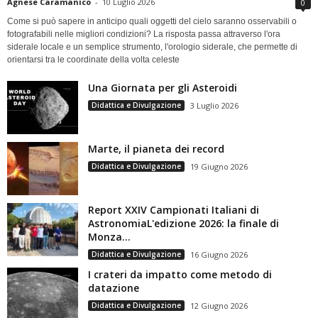
Agnese Caramanico
-
10 Luglio 2026
0
Come si può sapere in anticipo quali oggetti del cielo saranno osservabili o
fotografabili nelle migliori condizioni? La risposta passa attraverso l'ora
siderale locale e un semplice strumento, l'orologio siderale, che permette di
orientarsi tra le coordinate della volta celeste
Una Giornata per gli Asteroidi
Didattica e Divulgazione
3 Luglio 2026
Marte, il pianeta dei record
Didattica e Divulgazione
19 Giugno 2026
Report XXIV Campionati Italiani di
AstronomiaL'edizione 2026: la finale di
Monza...
Didattica e Divulgazione
16 Giugno 2026
I crateri da impatto come metodo di
datazione
Didattica e Divulgazione
12 Giugno 2026