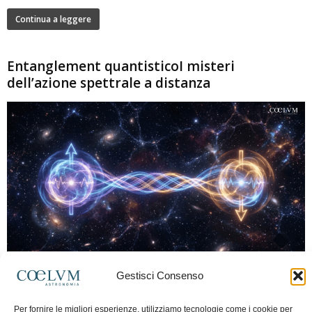
Continua a leggere
Entanglement quantisticoI misteri
dell’azione spettrale a distanza
280
Gestisci Consenso
Marco Lorrai
-
15 Giugno 2026
0
L'entanglement quantistico è uno dei fenomeni più sorprendenti della fisica
Per fornire le migliori esperienze, utilizziamo tecnologie come i cookie per
moderna: due particelle possono mostrare correlazioni che sembrano ignorare