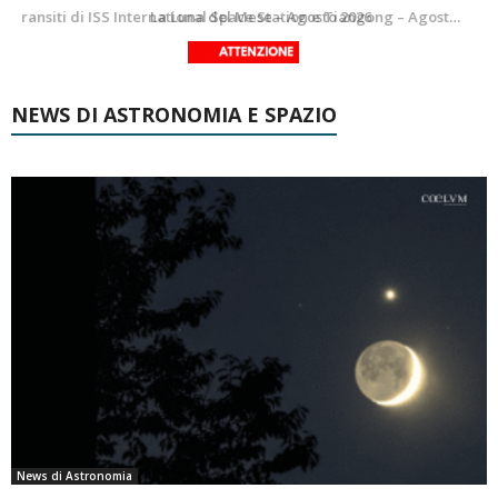
Le costellazioni di Agosto 2026: Delfino
La Luna del Mese – Agosto 2026
NEWS DI ASTRONOMIA E SPAZIO
News di Astronomia