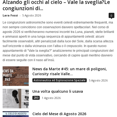
Alzando gli occhi al cielo – Vale la sveglia?Le
congiunzioni di...
Lara Fossi
-
5 Agosto 2026
0
Le congiunzioni astronomiche sono eventi celesti estremamente frequenti, ma
non sempre coincidono con osservazioni davvero spettacolari. Nel corso di
agosto 2026 si verificheranno numerosi incontri tra Luna, pianeti, stelle brillanti
e ammassi aperti in una lunga sequenza di appuntamenti celesti: alcuni
facilmente osservabili, altri penalizzati dalla luce del Sole, dalla scarsa altezza
sull’orizzonte o dalla vicinanza con l’alba o il crepuscolo. In questo nuovo
appuntamento di “Vale la sveglia?” analizzeremo le principali congiunzioni del
mese dal punto di vista osservativo, cercando di capire quali meritino davvero
di essere seguite con il naso all’insù.
News da Marte #45: un mare di poligoni,
Curiosity risale Valle...
Astronautica ed Esplorazione Spaziale
5 Agosto 2026
Una volta qualcuno li usava
280
1 Agosto 2026
Cielo del Mese di Agosto 2026