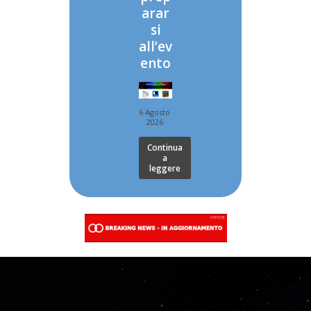
arar
si
all’ev
ento
6 Agosto
2026
Continua
a
leggere