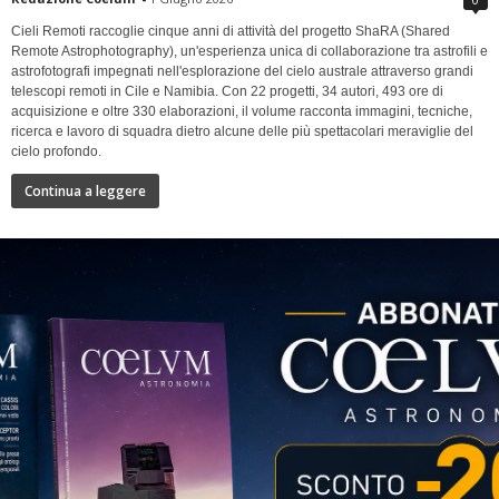
Cieli Remoti raccoglie cinque anni di attività del progetto ShaRA (Shared
Remote Astrophotography), un'esperienza unica di collaborazione tra astrofili e
astrofotografi impegnati nell'esplorazione del cielo australe attraverso grandi
telescopi remoti in Cile e Namibia. Con 22 progetti, 34 autori, 493 ore di
acquisizione e oltre 330 elaborazioni, il volume racconta immagini, tecniche,
ricerca e lavoro di squadra dietro alcune delle più spettacolari meraviglie del
cielo profondo.
Continua a leggere