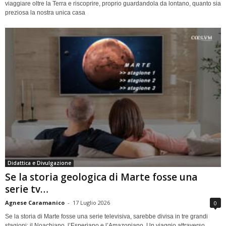
viaggiare oltre la Terra e riscoprire, proprio guardandola da lontano, quanto sia
preziosa la nostra unica casa
Didattica e Divulgazione
Se la storia geologica di Marte fosse una
serie tv…
Agnese Caramanico
-
17 Luglio 2026
0
Se la storia di Marte fosse una serie televisiva, sarebbe divisa in tre grandi
stagioni: il Noachiano, l’Esperiano e l’Amazoniano. Un viaggio attraverso