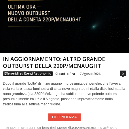
IN AGGIORNAMENTO: ALTRO GRANDE
OUTBURST DELLA 220P/MCNAUGHT
Claudio Pra
-
7 Agosto 2026
0
Effemeridi ed Eventi Astronomici
Dopo il grande “botto” di inizio giugno in prossimità del perielio, che l’aveva
vista variare la sua luminosità di circa nove magnitudini (dalla diciottesima alla
nona grandezza) la 220P/ McNaught ha subìto un nuovo potente outburst
presumibilmente tra il 5 e il 6 agosto, passando improvvisamente dalla
tredicesima alla settima magnitudine.
DI TENDENZA
SUPERNOVAE aggiornamenti del mese – Agosto 2026
Cielo del Mese di Agosto 2026