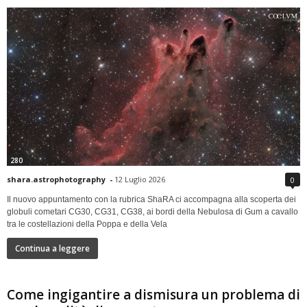
280
shara.astrophotography
-
12 Luglio 2026
0
Il nuovo appuntamento con la rubrica ShaRA ci accompagna alla scoperta dei
globuli cometari CG30, CG31, CG38, ai bordi della Nebulosa di Gum a cavallo
tra le costellazioni della Poppa e della Vela
Continua a leggere
Come ingigantire a dismisura un problema di