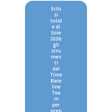
Eclis
si
total
e di
Sole
2026:
gli
stru
men
ti
del
Time
Base
line
Tea
m
per
prep