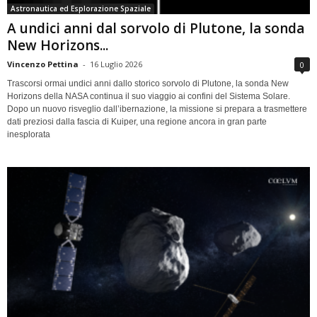
Astronautica ed Esplorazione Spaziale
A undici anni dal sorvolo di Plutone, la sonda
New Horizons...
Vincenzo Pettina
-
16 Luglio 2026
0
Trascorsi ormai undici anni dallo storico sorvolo di Plutone, la sonda New
Horizons della NASA continua il suo viaggio ai confini del Sistema Solare.
Dopo un nuovo risveglio dall’ibernazione, la missione si prepara a trasmettere
dati preziosi dalla fascia di Kuiper, una regione ancora in gran parte
inesplorata