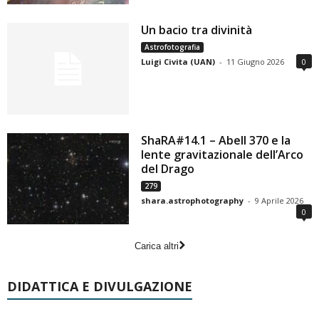
Un bacio tra divinità
Astrofotografia
Luigi Civita (UAN)
-
11 Giugno 2026
0
ShaRA#14.1 – Abell 370 e la
lente gravitazionale dell’Arco
del Drago
279
shara.astrophotography
-
9 Aprile 2026
0
Carica altri
DIDATTICA E DIVULGAZIONE