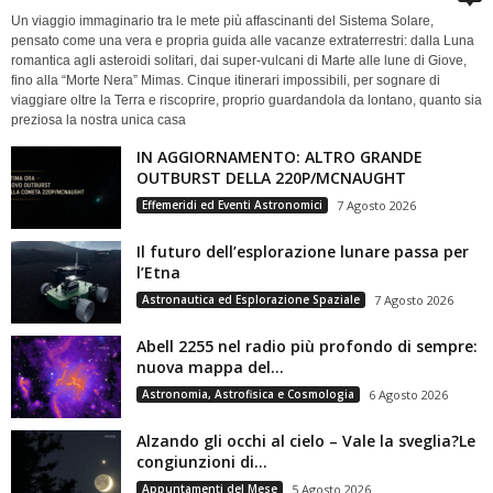
Un viaggio immaginario tra le mete più affascinanti del Sistema Solare,
pensato come una vera e propria guida alle vacanze extraterrestri: dalla Luna
romantica agli asteroidi solitari, dai super-vulcani di Marte alle lune di Giove,
fino alla “Morte Nera” Mimas. Cinque itinerari impossibili, per sognare di
viaggiare oltre la Terra e riscoprire, proprio guardandola da lontano, quanto sia
preziosa la nostra unica casa
IN AGGIORNAMENTO: ALTRO GRANDE
OUTBURST DELLA 220P/MCNAUGHT
Effemeridi ed Eventi Astronomici
7 Agosto 2026
Il futuro dell’esplorazione lunare passa per
l’Etna
Astronautica ed Esplorazione Spaziale
7 Agosto 2026
Abell 2255 nel radio più profondo di sempre:
nuova mappa del...
Astronomia, Astrofisica e Cosmologia
6 Agosto 2026
Alzando gli occhi al cielo – Vale la sveglia?Le
congiunzioni di...
Appuntamenti del Mese
5 Agosto 2026