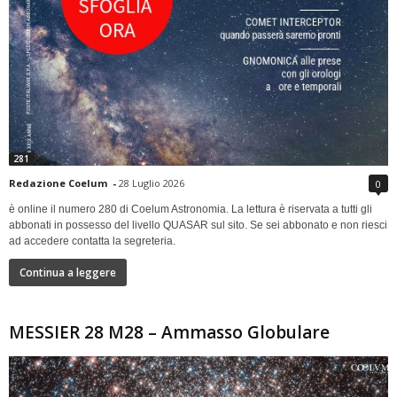
281
Redazione Coelum
-
28 Luglio 2026
0
è online il numero 280 di Coelum Astronomia. La lettura è riservata a tutti gli
abbonati in possesso del livello QUASAR sul sito. Se sei abbonato e non riesci
ad accedere contatta la segreteria.
Continua a leggere
MESSIER 28 M28 – Ammasso Globulare