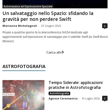
Astronautica ed Esplorazione Spaziale
Un salvataggio nello Spazio: sfidando la
gravità per non perdere Swift
Marianna Michelagnoli
-
23 Giugno 2026
0
Risale a qualche giorno fa la teleconferenza NASA dedicata agli
aggiornamenti sull'operazione di salvataggio per il satellite Swift (la Swift Boost
Mission)
Carica altri
ASTROFOTOGRAFIA
Tempo Siderale: applicazioni
pratiche in Astrofotografia
Astrofotografia
Agnese Caramanico
-
10 Luglio 2026
0