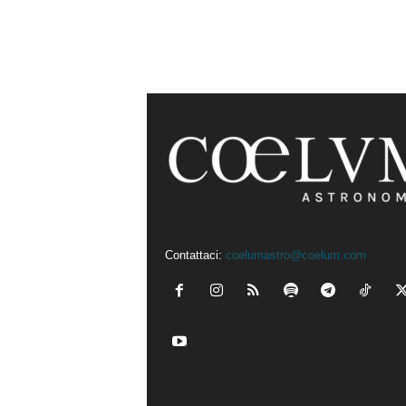
Contattaci:
coelumastro@coelum.com