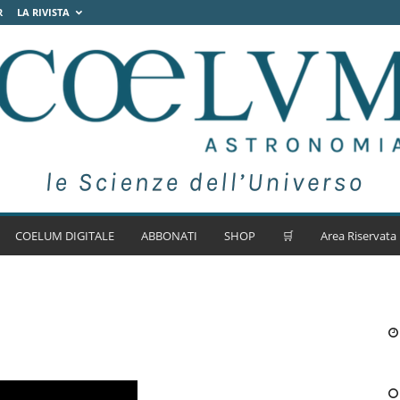
R
LA RIVISTA
COELUM DIGITALE
ABBONATI
SHOP
🛒
Area Riservata