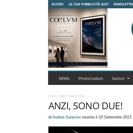
ACCEDI
LA TUA PUBBLICITÀ QUI?
NEWSLETTE
C
o
NEWS
PhotoCoelum
Sezioni
e
l
u
Home
>
ANZI, SONO DUE!
ANZI, SONO DUE!
m
A
s
di
Andrea Saracino
inserita il
10 Settembre 2013
t
r
o