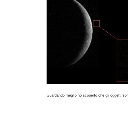
n
o
m
i
a
Guardando meglio ho scoperto che gli oggetti so