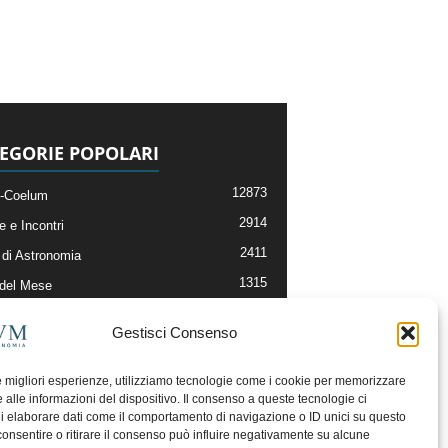
EGORIE POPOLARI
12873
-Coelum
2914
e e Incontri
2411
di Astronomia
1315
 del Mese
365
nomia, Astrofisica e Cosmologia
Gestisci Consenso
268
li e Risorse On-Line
192
og della Redazione
le migliori esperienze, utilizziamo tecnologie come i cookie per memorizzare
 alle informazioni del dispositivo. Il consenso a queste tecnologie ci
i elaborare dati come il comportamento di navigazione o ID unici su questo
consentire o ritirare il consenso può influire negativamente su alcune