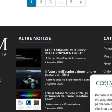
1
2
3
…
5
»
ALTRE NOTIZIE
CAT
Photo
ALTRO GRANDE OUTBURST
DELLA 220P/MCNAUGHT
Mostr
Effemeridi ed Eventi Astronomici
7 Agosto 2026
News 
Il futuro dell’esplorazione lunare
Cielo
passa per l’Etna
Astro
Astronautica ed Esplorazione Spaziale
7 Agosto 2026
Artico
Eclissi totale di Sole 2026: gli
Il Bl
Per fornire 
strumenti del Time Baseline
Team...
e/o accedere
Astrotecnica e Osservazione
permetterà d
6 Agosto 2026
sito. Non ac