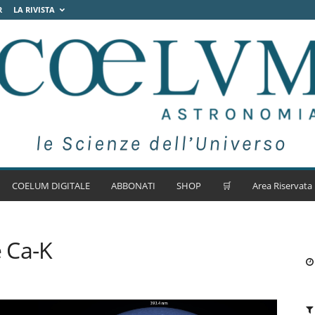
R
LA RIVISTA
COELUM DIGITALE
ABBONATI
SHOP
🛒
Area Riservata
e Ca-K