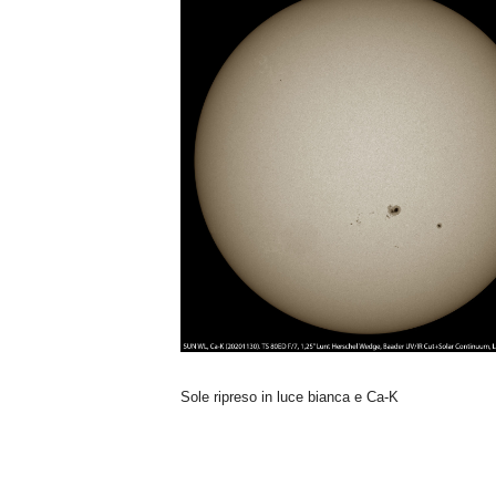
n
o
m
i
a
Sole ripreso in luce bianca e Ca-K