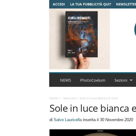
ACCEDI
LA TUA PUBBLICITÀ QUI?
NEWSLETTE
C
o
NEWS
PhotoCoelum
Sezioni
e
l
u
Home
>
- Nessuno
>
Sole In Luce Bianca E Ca-K
Sole in luce bianca 
m
A
s
di
Salvo Lauricella
inserita il
30 Novembre 2020
t
r
o