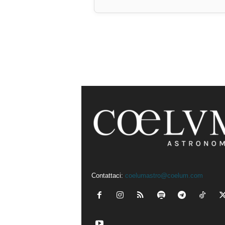
Contattaci:
coelumastro@coelum.com