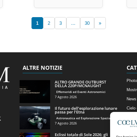
1
2
3
…
30
»
ALTRE NOTIZIE
CAT
Photo
ALTRO GRANDE OUTBURST
DELLA 220P/MCNAUGHT
Mostr
Effemeridi ed Eventi Astronomici
7 Agosto 2026
News 
Il futuro dell’esplorazione lunare
Cielo
passa per l’Etna
Astro
Astronautica ed Esplorazione Spaziale
7 Agosto 2026
Artico
Eclissi totale di Sole 2026: gli
Il Bl