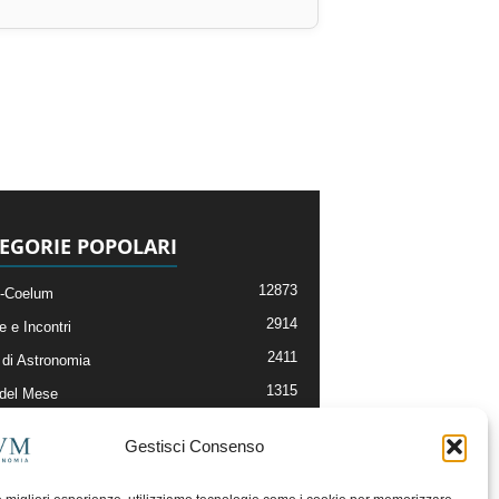
EGORIE POPOLARI
12873
-Coelum
2914
e e Incontri
2411
di Astronomia
1315
 del Mese
365
nomia, Astrofisica e Cosmologia
Gestisci Consenso
268
li e Risorse On-Line
192
og della Redazione