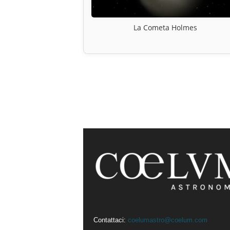
La Cometa Holmes
Contattaci:
coelumastro@coelum.com