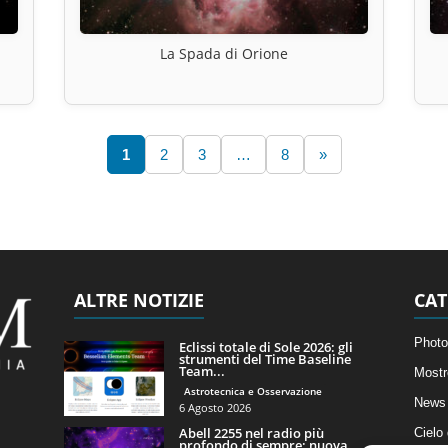
La Spada di Orione
1
2
3
…
8
»
ALTRE NOTIZIE
CAT
Photo
Eclissi totale di Sole 2026: gli
strumenti del Time Baseline
Team...
Mostr
Astrotecnica e Osservazione
News 
6 Agosto 2026
Abell 2255 nel radio più
Cielo
profondo di sempre: nuova