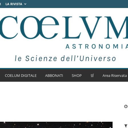
R
LA RIVISTA
COELUM DIGITALE
ABBONATI
SHOP
🛒
Area Riservata