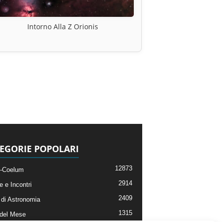
Intorno Alla Z Orionis
EGORIE POPOLARI
12873
-Coelum
2914
e e Incontri
2409
di Astronomia
1315
 del Mese