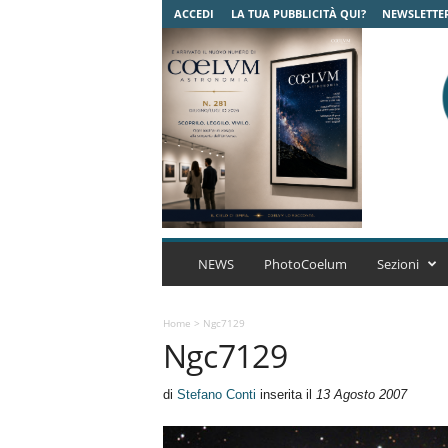
ACCEDI
LA TUA PUBBLICITÀ QUI?
NEWSLETTE
C
o
NEWS
PhotoCoelum
Sezioni
e
l
u
Home
>
Ngc7129
Ngc7129
m
A
s
di
Stefano Conti
inserita il
13 Agosto 2007
t
r
o