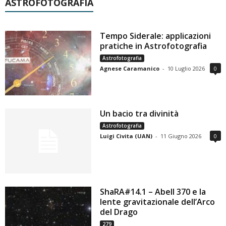
ASTROFOTOGRAFIA
Tempo Siderale: applicazioni
pratiche in Astrofotografia
Astrofotografia
Agnese Caramanico
-
10 Luglio 2026
0
Un bacio tra divinità
Astrofotografia
Luigi Civita (UAN)
-
11 Giugno 2026
0
ShaRA#14.1 – Abell 370 e la
lente gravitazionale dell’Arco
del Drago
279