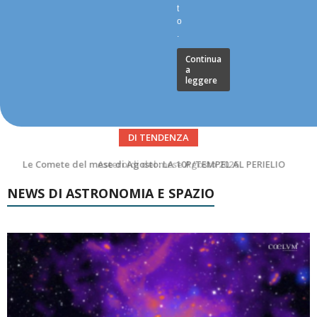
t
o
.
Continua
a
leggere
DI TENDENZA
Asteroidi del mese Agosto 2026
NEWS DI ASTRONOMIA E SPAZIO