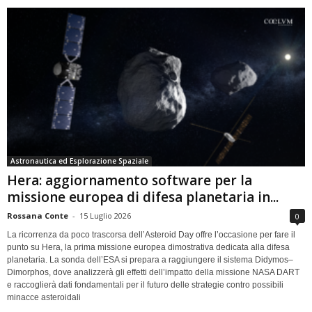
Astronautica ed Esplorazione Spaziale
Hera: aggiornamento software per la
missione europea di difesa planetaria in...
Rossana Conte
-
15 Luglio 2026
0
La ricorrenza da poco trascorsa dell’Asteroid Day offre l’occasione per fare il
punto su Hera, la prima missione europea dimostrativa dedicata alla difesa
planetaria. La sonda dell’ESA si prepara a raggiungere il sistema Didymos–
Dimorphos, dove analizzerà gli effetti dell’impatto della missione NASA DART
e raccoglierà dati fondamentali per il futuro delle strategie contro possibili
minacce asteroidali