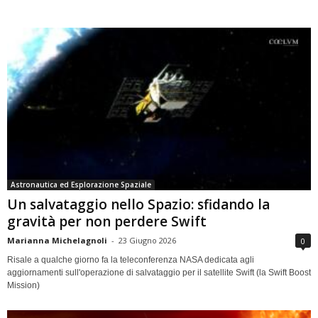
Astronautica ed Esplorazione Spaziale
Un salvataggio nello Spazio: sfidando la
gravità per non perdere Swift
Marianna Michelagnoli
-
23 Giugno 2026
0
Risale a qualche giorno fa la teleconferenza NASA dedicata agli
aggiornamenti sull'operazione di salvataggio per il satellite Swift (la Swift Boost
Mission)