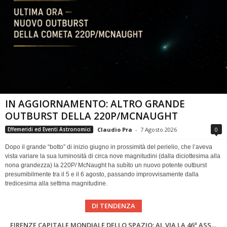
IN AGGIORNAMENTO: ALTRO GRANDE
OUTBURST DELLA 220P/MCNAUGHT
Claudio Pra
-
7 Agosto 2026
0
Effemeridi ed Eventi Astronomici
Dopo il grande “botto” di inizio giugno in prossimità del perielio, che l’aveva
vista variare la sua luminosità di circa nove magnitudini (dalla diciottesima alla
nona grandezza) la 220P/ McNaught ha subìto un nuovo potente outburst
presumibilmente tra il 5 e il 6 agosto, passando improvvisamente dalla
tredicesima alla settima magnitudine.
DI TENDENZA
SUPERNOVAE aggiornamenti del mese – Agosto 2026
Cielo del Mese di Agosto 2026