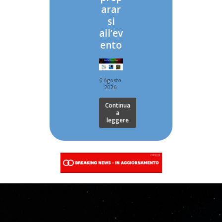
arar
si
all’ev
ento
6 Agosto
2026
Continua
a
leggere