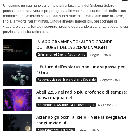
Un viaggio immaginario tra le mete più affascinanti del Sistema Solare,
pensato come una vera e propria guida alle vacanze extraterrestri: dalla Luna
romantica agli asteroidi solitari, dai super-vulcani di Marte alle lune di Giove,
fino alla “Morte Nera” Mimas. Cinque itinerari impossibili, per sognare di
viaggiare oltre la Terra e riscoprire, proprio guardandola da lontano, quanto sia
preziosa la nostra unica casa
IN AGGIORNAMENTO: ALTRO GRANDE
OUTBURST DELLA 220P/MCNAUGHT
Effemeridi ed Eventi Astronomici
7 Agosto 2026
Il futuro dell’esplorazione lunare passa per
l’Etna
Astronautica ed Esplorazione Spaziale
7 Agosto 2026
Abell 2255 nel radio più profondo di sempre:
nuova mappa del...
Astronomia, Astrofisica e Cosmologia
6 Agosto 2026
Alzando gli occhi al cielo – Vale la sveglia?Le
congiunzioni di...
Appuntamenti del Mese
5 Agosto 2026