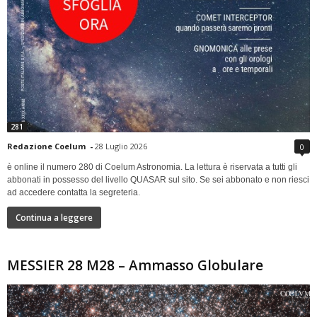
281
Redazione Coelum
-
28 Luglio 2026
0
è online il numero 280 di Coelum Astronomia. La lettura è riservata a tutti gli
abbonati in possesso del livello QUASAR sul sito. Se sei abbonato e non riesci
ad accedere contatta la segreteria.
Continua a leggere
MESSIER 28 M28 – Ammasso Globulare