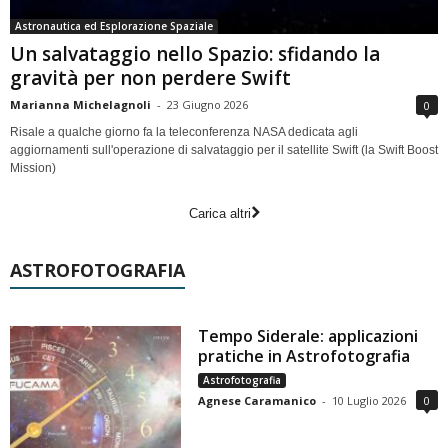
Astronautica ed Esplorazione Spaziale
Un salvataggio nello Spazio: sfidando la
gravità per non perdere Swift
Marianna Michelagnoli
-
23 Giugno 2026
0
Risale a qualche giorno fa la teleconferenza NASA dedicata agli
aggiornamenti sull'operazione di salvataggio per il satellite Swift (la Swift Boost
Mission)
Carica altri
ASTROFOTOGRAFIA
Tempo Siderale: applicazioni
pratiche in Astrofotografia
Astrofotografia
Agnese Caramanico
-
10 Luglio 2026
0