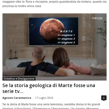
viaggiare oltre la Terra e riscoprire, proprio guardandola da lontano, quanto sia
preziosa la nostra unica casa
Didattica e Divulgazione
Se la storia geologica di Marte fosse una
serie tv…
Agnese Caramanico
-
17 Luglio 2026
0
Se la storia di Marte fosse una serie televisiva, sarebbe divisa in tre grandi
stagioni: il Noachiano, l’Esperiano e l’Amazoniano. Un viaggio attraverso