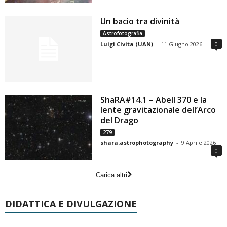
Un bacio tra divinità
Astrofotografia
Luigi Civita (UAN)
-
11 Giugno 2026
0
ShaRA#14.1 – Abell 370 e la
lente gravitazionale dell’Arco
del Drago
279
shara.astrophotography
-
9 Aprile 2026
0
Carica altri
DIDATTICA E DIVULGAZIONE