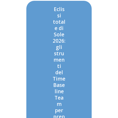
Eclis
si
total
e di
Sole
2026:
gli
stru
men
ti
del
Time
Base
line
Tea
m
per
prep