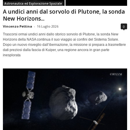
Astronautica ed Esplorazione Spaziale
A undici anni dal sorvolo di Plutone, la sonda
New Horizons...
Vincenzo Pettina
-
16 Luglio 2026
0
Trascorsi ormai undici anni dallo storico sorvolo di Plutone, la sonda New
Horizons della NASA continua il suo viaggio ai confini del Sistema Solare.
Dopo un nuovo risveglio dall’ibernazione, la missione si prepara a trasmettere
dati preziosi dalla fascia di Kuiper, una regione ancora in gran parte
inesplorata