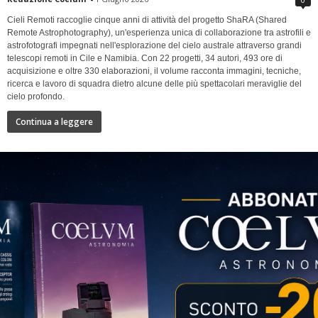
Cieli Remoti raccoglie cinque anni di attività del progetto ShaRA (Shared
Remote Astrophotography), un'esperienza unica di collaborazione tra astrofili e
astrofotografi impegnati nell'esplorazione del cielo australe attraverso grandi
telescopi remoti in Cile e Namibia. Con 22 progetti, 34 autori, 493 ore di
acquisizione e oltre 330 elaborazioni, il volume racconta immagini, tecniche,
ricerca e lavoro di squadra dietro alcune delle più spettacolari meraviglie del
cielo profondo.
Continua a leggere