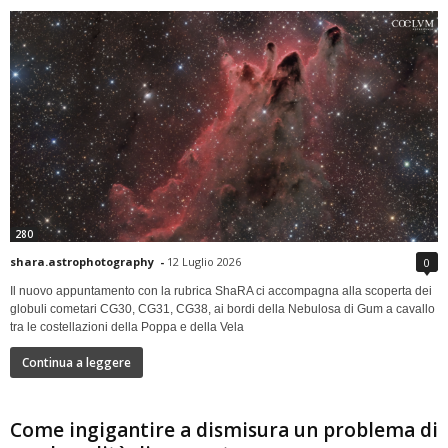
280
shara.astrophotography
-
12 Luglio 2026
0
Il nuovo appuntamento con la rubrica ShaRA ci accompagna alla scoperta dei
globuli cometari CG30, CG31, CG38, ai bordi della Nebulosa di Gum a cavallo
tra le costellazioni della Poppa e della Vela
Continua a leggere
Come ingigantire a dismisura un problema di