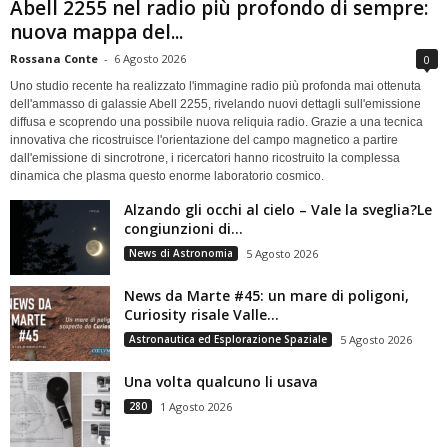
Abell 2255 nel radio più profondo di sempre:
nuova mappa del...
Rossana Conte
-
6 Agosto 2026
0
Uno studio recente ha realizzato l'immagine radio più profonda mai ottenuta
dell'ammasso di galassie Abell 2255, rivelando nuovi dettagli sull'emissione
diffusa e scoprendo una possibile nuova reliquia radio. Grazie a una tecnica
innovativa che ricostruisce l'orientazione del campo magnetico a partire
dall'emissione di sincrotrone, i ricercatori hanno ricostruito la complessa
dinamica che plasma questo enorme laboratorio cosmico.
Alzando gli occhi al cielo – Vale la sveglia?Le
congiunzioni di...
News di Astronomia
5 Agosto 2026
News da Marte #45: un mare di poligoni,
Curiosity risale Valle...
Astronautica ed Esplorazione Spaziale
5 Agosto 2026
Una volta qualcuno li usava
280
1 Agosto 2026