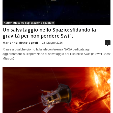
Astronautica ed Esplorazione Spaziale
Un salvataggio nello Spazio: sfidando la
gravità per non perdere Swift
Marianna Michelagnoli
-
23 Giugno 2026
0
Risale a qualche giorno fa la teleconferenza NASA dedicata agli
aggiornamenti sull'operazione di salvataggio per il satellite Swift (la Swift Boost
Mission)