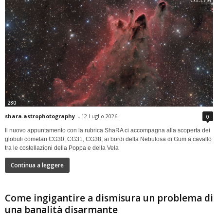
280
shara.astrophotography
-
12 Luglio 2026
0
Il nuovo appuntamento con la rubrica ShaRA ci accompagna alla scoperta dei
globuli cometari CG30, CG31, CG38, ai bordi della Nebulosa di Gum a cavallo
tra le costellazioni della Poppa e della Vela
Continua a leggere
Come ingigantire a dismisura un problema di
una banalità disarmante