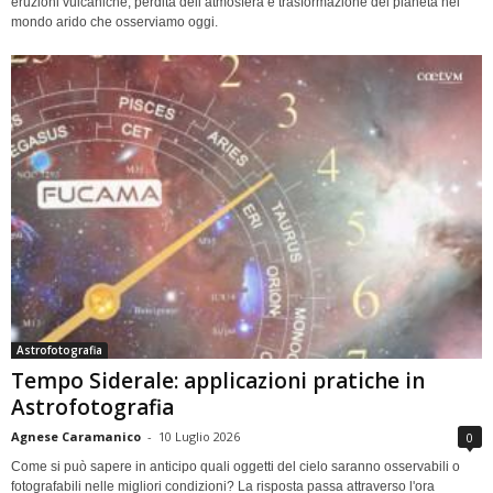
eruzioni vulcaniche, perdita dell’atmosfera e trasformazione del pianeta nel
mondo arido che osserviamo oggi.
Astrofotografia
Tempo Siderale: applicazioni pratiche in
Astrofotografia
Agnese Caramanico
-
10 Luglio 2026
0
Come si può sapere in anticipo quali oggetti del cielo saranno osservabili o
fotografabili nelle migliori condizioni? La risposta passa attraverso l'ora