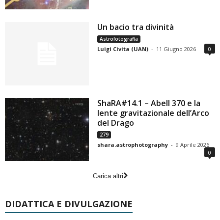
Un bacio tra divinità
Astrofotografia
Luigi Civita (UAN)
-
11 Giugno 2026
0
ShaRA#14.1 – Abell 370 e la
lente gravitazionale dell’Arco
del Drago
279
shara.astrophotography
-
9 Aprile 2026
0
Carica altri
DIDATTICA E DIVULGAZIONE