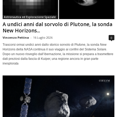
Astronautica ed Esplorazione Spaziale
A undici anni dal sorvolo di Plutone, la sonda
New Horizons...
Vincenzo Pettina
-
16 Luglio 2026
0
Trascorsi ormai undici anni dallo storico sorvolo di Plutone, la sonda New
Horizons della NASA continua il suo viaggio ai confini del Sistema Solare.
Dopo un nuovo risveglio dall’ibernazione, la missione si prepara a trasmettere
dati preziosi dalla fascia di Kuiper, una regione ancora in gran parte
inesplorata