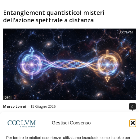
Entanglement quantisticoI misteri
dell’azione spettrale a distanza
280
Marco Lorrai
-
15 Giugno 2026
0
L'entanglement quantistico è uno dei fenomeni più sorprendenti della fisica
moderna: due particelle possono mostrare correlazioni che sembrano ignorare
Gestisci Consenso
la distanza che le separa. Gli esperimenti e i teoremi di Bell hanno escluso le
semplici spiegazioni basate su "variabili nascoste" locali, confermando le
Per fornire le migliori esperienze, utilizziamo tecnologie come i cookie per
previsioni della meccanica quantistica. Nonostante ciò, l'entanglement non