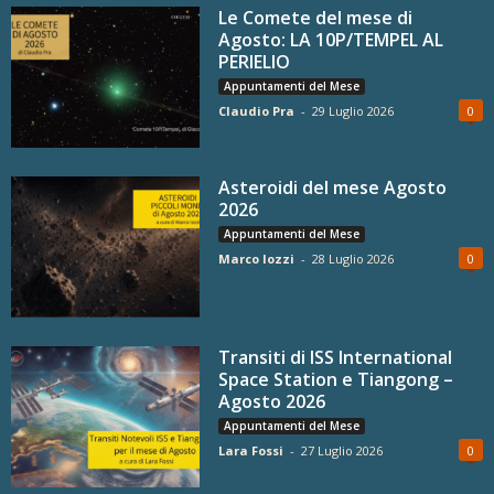
Le Comete del mese di
Agosto: LA 10P/TEMPEL AL
PERIELIO
Appuntamenti del Mese
Claudio Pra
-
29 Luglio 2026
0
Asteroidi del mese Agosto
2026
Appuntamenti del Mese
Marco Iozzi
-
28 Luglio 2026
0
Transiti di ISS International
Space Station e Tiangong –
Agosto 2026
Appuntamenti del Mese
Lara Fossi
-
27 Luglio 2026
0