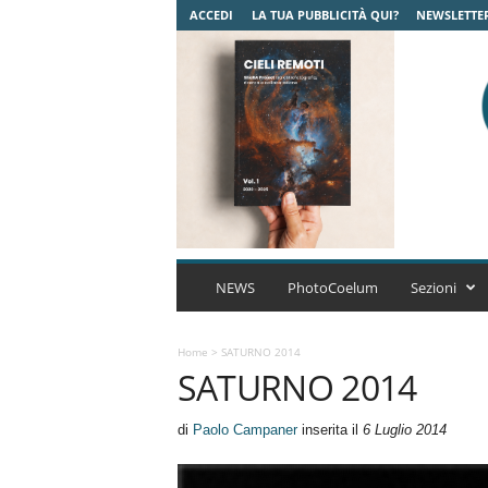
ACCEDI
LA TUA PUBBLICITÀ QUI?
NEWSLETTE
C
o
NEWS
PhotoCoelum
Sezioni
e
l
u
Home
>
SATURNO 2014
SATURNO 2014
m
A
s
di
Paolo Campaner
inserita il
6 Luglio 2014
t
r
o