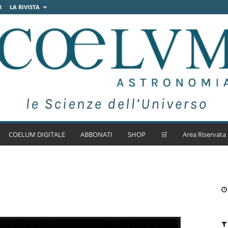
R
LA RIVISTA
COELUM DIGITALE
ABBONATI
SHOP
🛒
Area Riservata