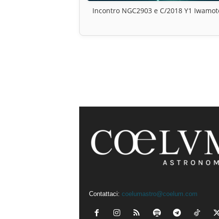
Incontro NGC2903 e C/2018 Y1 Iwamot
Contattaci:
coelumastro@coelum.com