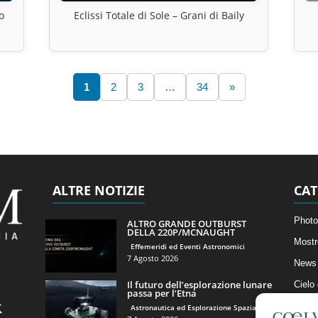
o
Eclissi Totale di Sole – Grani di Baily
1
2
3
…
34
»
ALTRE NOTIZIE
CAT
Photo
ALTRO GRANDE OUTBURST
DELLA 220P/MCNAUGHT
Mostr
Effemeridi ed Eventi Astronomici
7 Agosto 2026
News 
Il futuro dell’esplorazione lunare
Cielo
passa per l’Etna
Astro
Astronautica ed Esplorazione Spaziale