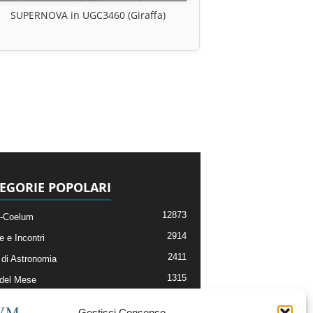
SUPERNOVA in UGC3460 (Giraffa)
EGORIE POPOLARI
12873
-Coelum
2914
e e Incontri
2411
di Astronomia
1315
 del Mese
365
nomia, Astrofisica e Cosmologia
Gestisci Consenso