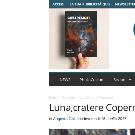
ACCEDI
LA TUA PUBBLICITÀ QUI?
NEWSLETTE
C
o
NEWS
PhotoCoelum
Sezioni
e
l
u
Home
>
- Nessuno
>
Luna,cratere Copernico
Luna,cratere Coper
m
A
s
di
Augusto Galliano
inserita il
18 Luglio 2013
t
r
o