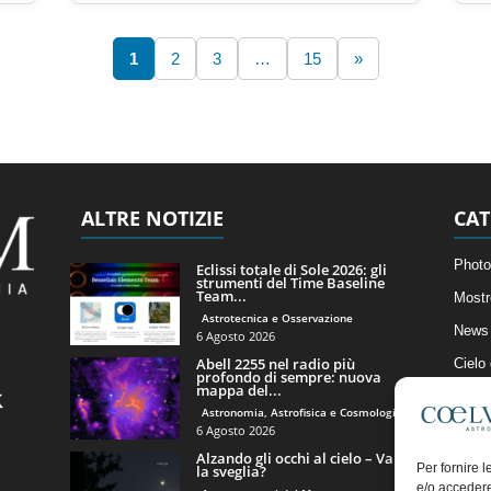
1
2
3
…
15
»
ALTRE NOTIZIE
CAT
Photo
Eclissi totale di Sole 2026: gli
strumenti del Time Baseline
Team...
Mostr
Astrotecnica e Osservazione
News 
6 Agosto 2026
Abell 2255 nel radio più
Cielo
profondo di sempre: nuova
mappa del...
Astro
Astronomia, Astrofisica e Cosmologia
Artico
6 Agosto 2026
Alzando gli occhi al cielo – Vale
Il Bl
Per fornire 
la sveglia?
e/o accedere