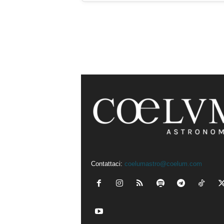
Contattaci:
coelumastro@coelum.com