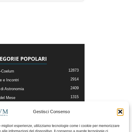
EGORIE POPOLARI
12873
-Coelum
2914
e e Incontri
2409
di Astronomia
1315
 del Mese
365
nomia, Astrofisica e Cosmologia
Gestisci Consenso
268
li e Risorse On-Line
192
og della Redazione
le migliori esperienze, utilizziamo tecnologie come i cookie per memorizzare
 alle informazioni del dispositivo. Il consenso a queste tecnologie ci