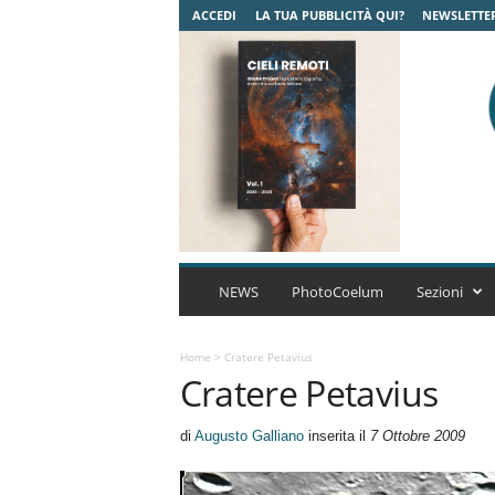
ACCEDI
LA TUA PUBBLICITÀ QUI?
NEWSLETTE
C
o
NEWS
PhotoCoelum
Sezioni
e
l
u
Home
>
Cratere Petavius
Cratere Petavius
m
A
s
di
Augusto Galliano
inserita il
7 Ottobre 2009
t
r
o