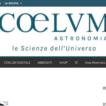
R
LA RIVISTA
COELUM DIGITALE
ABBONATI
SHOP
🛒
Area Riservata