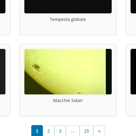
Tempesta globale
Macchie Solari
1
2
3
…
15
»