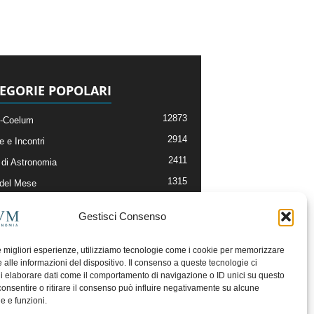
EGORIE POPOLARI
12873
-Coelum
2914
e e Incontri
2411
di Astronomia
1315
 del Mese
365
nomia, Astrofisica e Cosmologia
Gestisci Consenso
268
li e Risorse On-Line
192
og della Redazione
le migliori esperienze, utilizziamo tecnologie come i cookie per memorizzare
 alle informazioni del dispositivo. Il consenso a queste tecnologie ci
i elaborare dati come il comportamento di navigazione o ID unici su questo
consentire o ritirare il consenso può influire negativamente su alcune
he e funzioni.