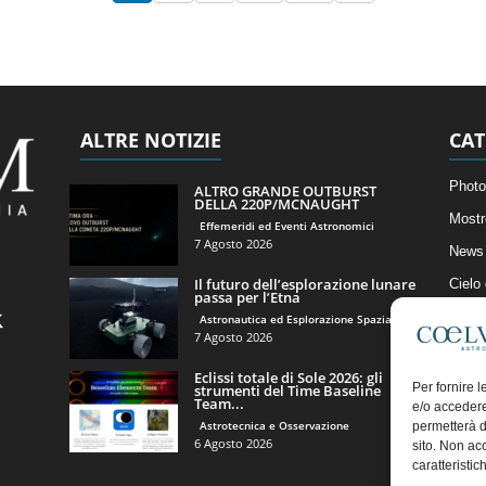
ALTRE NOTIZIE
CAT
Photo
ALTRO GRANDE OUTBURST
DELLA 220P/MCNAUGHT
Mostr
Effemeridi ed Eventi Astronomici
7 Agosto 2026
News 
Il futuro dell’esplorazione lunare
Cielo
passa per l’Etna
Astro
Astronautica ed Esplorazione Spaziale
7 Agosto 2026
Artico
Eclissi totale di Sole 2026: gli
Il Bl
Per fornire 
strumenti del Time Baseline
Team...
e/o accedere
Astrotecnica e Osservazione
permetterà d
6 Agosto 2026
sito. Non ac
caratteristic