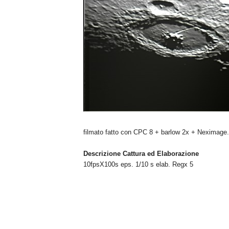
n
o
m
i
a
filmato fatto con CPC 8 + barlow 2x + Neximage
Descrizione Cattura ed Elaborazione
10fpsX100s eps. 1/10 s elab. Regx 5