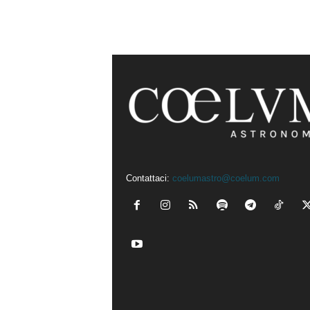
Contattaci:
coelumastro@coelum.com