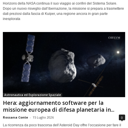
Horizons della NASA continua il suo viaggio ai confini del Sistema Solare.
Dopo un nuovo risveglio dall’ibernazione, la missione si prepara a trasmettere
dati preziosi dalla fascia di Kuiper, una regione ancora in gran parte
inesplorata
Astronautica ed Esplorazione Spaziale
Hera: aggiornamento software per la
missione europea di difesa planetaria in...
Rossana Conte
-
15 Luglio 2026
0
La ricorrenza da poco trascorsa dell’Asteroid Day offre l’occasione per fare il