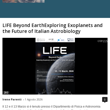
Carica altri
LIFE Beyond EarthExploring Exoplanets and
the Future of Italian Astrobiology
280
Irene Parenti
-
1 Agosto 2026
0
Il 12 e il 13 Marzo si è tenuto presso il Dipartimento di Fisica e Astronomia