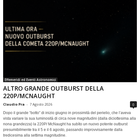
Effemeridi ed Eventi Astronomici
ALTRO GRANDE OUTBURST DELLA
220P/MCNAUGHT
Claudio Pra
-
7 Agosto 2026
0
Dopo il grande “botto” di inizio giugno in prossimità del perielio, che l’aveva
vista variare la sua luminosità di circa nove magnitudini (dalla diciottesima alla
nona grandezza) la 220P/ McNaught ha subìto un nuovo potente outburst
presumibilmente tra il 5 e il 6 agosto, passando improvvisamente dalla
tredicesima alla settima magnitudine.