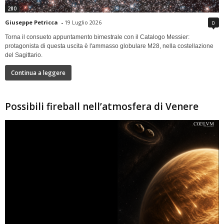
280
Giuseppe Petricca
-
19 Luglio 2026
0
Torna il consueto appuntamento bimestrale con il Catalogo Messier:
protagonista di questa uscita è l'ammasso globulare M28, nella costellazione
del Sagittario.
Continua a leggere
Possibili fireball nell’atmosfera di Venere