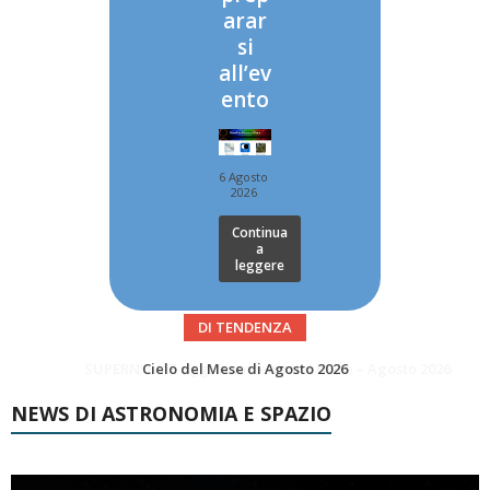
arar
si
all’ev
ento
6 Agosto
2026
Continua
a
leggere
DI TENDENZA
SUPERNOVAE aggiornamenti del mese – Agosto 2026
Le Comete del mese di Agosto: LA 10P/TEMPEL AL PERIELIO
NEWS DI ASTRONOMIA E SPAZIO