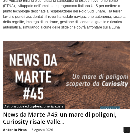
Sul vulcano Etna si è conclusa la campagna di test del rover omoniomo
(ETNA), sviluppato nell'ambito del programma italiano ULS per mettere a
punto tecnologie destinate all'esplorazione del Polo Sud lunare. Tra terreni
lavici e pendii accidentati, il rover ha testato navigazione autonoma, raccolta
della regolite, impiego di un drone, gestione di scenari di guasto e ricarica
automatica, simulando alcune delle sfide che dovrà affrontare sulla Luna
Astronautica ed Esplorazione Spaziale
News da Marte #45: un mare di poligoni,
Curiosity risale Valle...
Antonio Piras
-
5 Agosto 2026
0