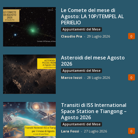
Le Comete del mese di
Agosto: LA 10P/TEMPEL AL
PERIELIO
Appuntamenti del Mese
Claudio Pra
-
29 Luglio 2026
0
Asteroidi del mese Agosto
2026
Appuntamenti del Mese
Marco Iozzi
-
28 Luglio 2026
0
Transiti di ISS International
Space Station e Tiangong –
Agosto 2026
Appuntamenti del Mese
Lara Fossi
-
27 Luglio 2026
0