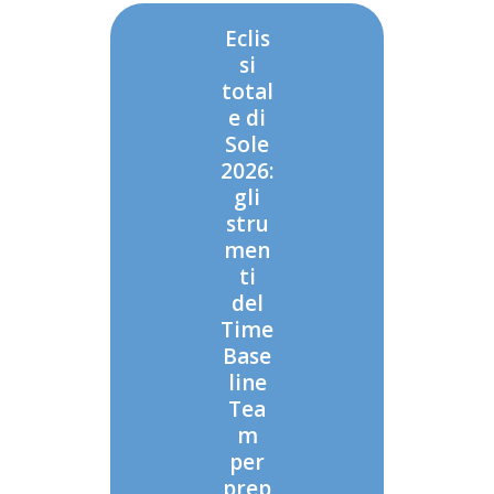
Eclis
si
total
e di
Sole
2026:
gli
stru
men
ti
del
Time
Base
line
Tea
m
per
prep