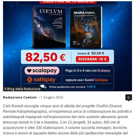
Il Blog della Redazione
Redazione Coelum
-
1 Giugno 2026
0
Cieli Remoti raccoglie cinque anni di attività del progetto ShaRA (Shared
Remote Astrophotography), un'esperienza unica di collaborazione tra astrofili e
astrofotografi impegnati nell'esplorazione del cielo australe attraverso grandi
telescopi remoti in Cile e Namibia. Con 22 progetti, 34 autori, 493 ore di
acquisizione e oltre 330 elaborazioni, il volume racconta immagini, tecniche,
ricerca e lavoro di squadra dietro alcune delle più spettacolari meraviglie del