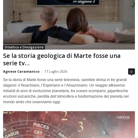
Didattica e Divulgazione
Se la storia geologica di Marte fosse una
serie tv…
Agnese Caramanico
-
17 Luglio 2026
0
Se la storia di Marte fosse una serie televisiva, sarebbe divisa in tre grandi
stagioni: il Noachiano, l’Esperiano e l’Amazoniano. Un viaggio attraverso
miliardi di anni di evoluzione planetaria, tra oceani scomparsi, gigantesche
eruzioni vulcaniche, perdita dell’atmosfera e trasformazione del pianeta nel
mondo arido che osserviamo oggi.