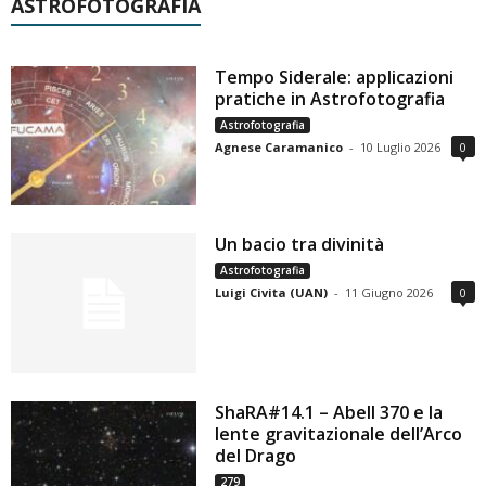
ASTROFOTOGRAFIA
Tempo Siderale: applicazioni
pratiche in Astrofotografia
Astrofotografia
Agnese Caramanico
-
10 Luglio 2026
0
Un bacio tra divinità
Astrofotografia
Luigi Civita (UAN)
-
11 Giugno 2026
0
ShaRA#14.1 – Abell 370 e la
lente gravitazionale dell’Arco
del Drago
279