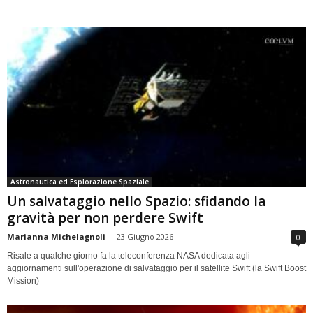
Astronautica ed Esplorazione Spaziale
Un salvataggio nello Spazio: sfidando la
gravità per non perdere Swift
Marianna Michelagnoli
-
23 Giugno 2026
0
Risale a qualche giorno fa la teleconferenza NASA dedicata agli
aggiornamenti sull'operazione di salvataggio per il satellite Swift (la Swift Boost
Mission)