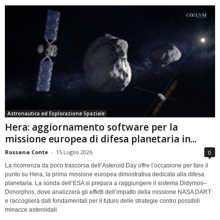
Astronautica ed Esplorazione Spaziale
Hera: aggiornamento software per la
missione europea di difesa planetaria in...
Rossana Conte
-
15 Luglio 2026
0
La ricorrenza da poco trascorsa dell’Asteroid Day offre l’occasione per fare il
punto su Hera, la prima missione europea dimostrativa dedicata alla difesa
planetaria. La sonda dell’ESA si prepara a raggiungere il sistema Didymos–
Dimorphos, dove analizzerà gli effetti dell’impatto della missione NASA DART
e raccoglierà dati fondamentali per il futuro delle strategie contro possibili
minacce asteroidali