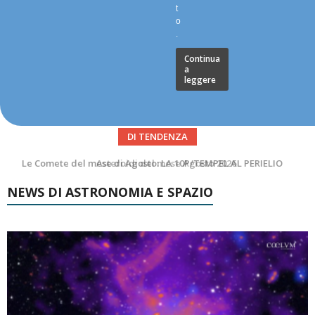
t
o
.
Continua
a
leggere
DI TENDENZA
Asteroidi del mese Agosto 2026
NEWS DI ASTRONOMIA E SPAZIO