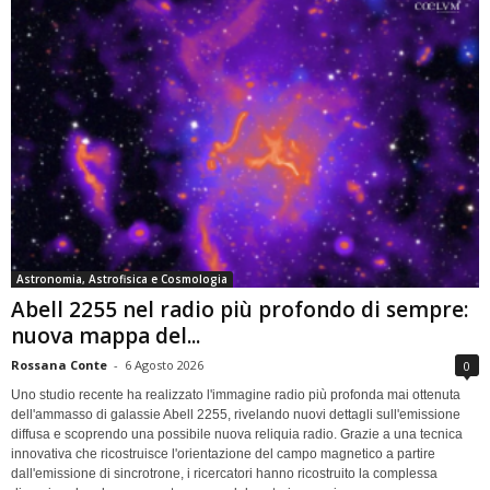
Astronomia, Astrofisica e Cosmologia
Abell 2255 nel radio più profondo di sempre:
nuova mappa del...
Rossana Conte
-
6 Agosto 2026
0
Uno studio recente ha realizzato l'immagine radio più profonda mai ottenuta
dell'ammasso di galassie Abell 2255, rivelando nuovi dettagli sull'emissione
diffusa e scoprendo una possibile nuova reliquia radio. Grazie a una tecnica
innovativa che ricostruisce l'orientazione del campo magnetico a partire
dall'emissione di sincrotrone, i ricercatori hanno ricostruito la complessa