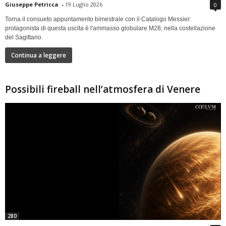
Giuseppe Petricca
-
19 Luglio 2026
0
Torna il consueto appuntamento bimestrale con il Catalogo Messier:
protagonista di questa uscita è l'ammasso globulare M28, nella costellazione
del Sagittario.
Continua a leggere
Possibili fireball nell’atmosfera di Venere
280