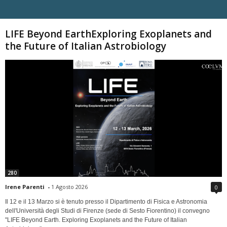
Carica altri
LIFE Beyond EarthExploring Exoplanets and
the Future of Italian Astrobiology
280
Irene Parenti
-
1 Agosto 2026
0
Il 12 e il 13 Marzo si è tenuto presso il Dipartimento di Fisica e Astronomia
dell'Università degli Studi di Firenze (sede di Sesto Fiorentino) il convegno
"LIFE Beyond Earth. Exploring Exoplanets and the Future of Italian