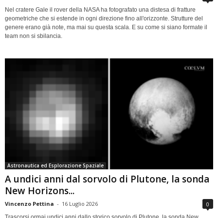
Nel cratere Gale il rover della NASA ha fotografato una distesa di fratture
geometriche che si estende in ogni direzione fino all'orizzonte. Strutture del
genere erano già note, ma mai su questa scala. E su come si siano formate il
team non si sbilancia.
Astronautica ed Esplorazione Spaziale
A undici anni dal sorvolo di Plutone, la sonda
New Horizons...
Vincenzo Pettina
-
16 Luglio 2026
0
Trascorsi ormai undici anni dallo storico sorvolo di Plutone, la sonda New