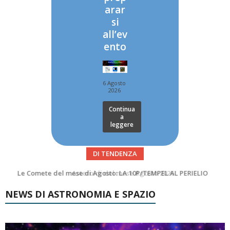
arar
si
all’ev
ento
6 Agosto
2026
Continua
a
leggere
DI TENDENZA
Asteroidi del mese Agosto 2026
Transiti di ISS International Space Station e Tiangong – Agosto 2026
NEWS DI ASTRONOMIA E SPAZIO