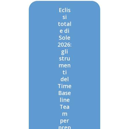
Eclis
si
total
e di
Sole
2026:
gli
stru
men
ti
del
Time
Base
line
Tea
m
per
prep