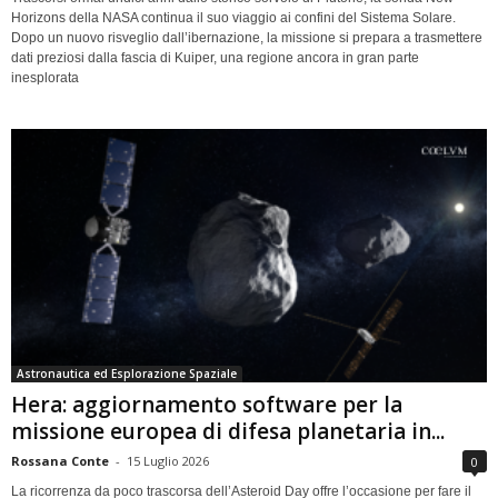
Horizons della NASA continua il suo viaggio ai confini del Sistema Solare.
Dopo un nuovo risveglio dall’ibernazione, la missione si prepara a trasmettere
dati preziosi dalla fascia di Kuiper, una regione ancora in gran parte
inesplorata
Astronautica ed Esplorazione Spaziale
Hera: aggiornamento software per la
missione europea di difesa planetaria in...
Rossana Conte
-
15 Luglio 2026
0
La ricorrenza da poco trascorsa dell’Asteroid Day offre l’occasione per fare il