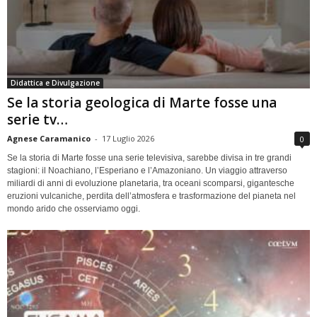
Didattica e Divulgazione
Se la storia geologica di Marte fosse una
serie tv…
Agnese Caramanico
-
17 Luglio 2026
0
Se la storia di Marte fosse una serie televisiva, sarebbe divisa in tre grandi
stagioni: il Noachiano, l’Esperiano e l’Amazoniano. Un viaggio attraverso
miliardi di anni di evoluzione planetaria, tra oceani scomparsi, gigantesche
eruzioni vulcaniche, perdita dell’atmosfera e trasformazione del pianeta nel
mondo arido che osserviamo oggi.