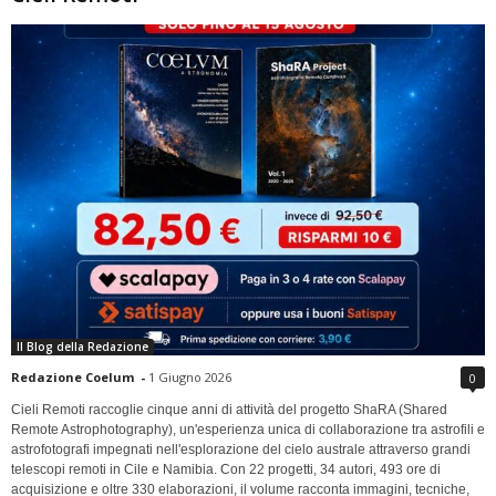
Il Blog della Redazione
Redazione Coelum
-
1 Giugno 2026
0
Cieli Remoti raccoglie cinque anni di attività del progetto ShaRA (Shared
Remote Astrophotography), un'esperienza unica di collaborazione tra astrofili e
astrofotografi impegnati nell'esplorazione del cielo australe attraverso grandi
telescopi remoti in Cile e Namibia. Con 22 progetti, 34 autori, 493 ore di
acquisizione e oltre 330 elaborazioni, il volume racconta immagini, tecniche,