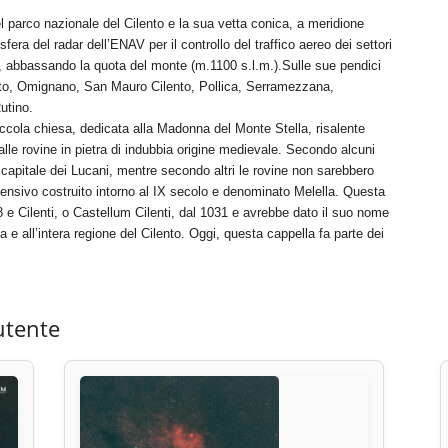
l parco nazionale del Cilento e la sua vetta conica, a meridione
fera del radar dell’ENAV per il controllo del traffico aereo dei settori
e, abbassando la quota del monte (m.1100 s.l.m.).Sulle sue pendici
ento, Omignano, San Mauro Cilento, Pollica, Serramezzana,
utino.
iccola chiesa, dedicata alla Madonna del Monte Stella, risalente
lle rovine in pietra di indubbia origine medievale. Secondo alcuni
ica capitale dei Lucani, mentre secondo altri le rovine non sarebbero
difensivo costruito intorno al IX secolo e denominato Melella. Questa
 e Cilenti, o Castellum Cilenti, dal 1031 e avrebbe dato il suo nome
e all’intera regione del Cilento. Oggi, questa cappella fa parte dei
utente