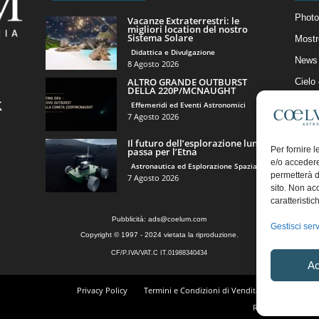
Photo
Vacanze Extraterrestri: le
migliori location del nostro
Sistema Solare
Mostr
Didattica e Divulgazione
News 
8 Agosto 2026
ALTRO GRANDE OUTBURST
Cielo
DELLA 220P/MCNAUGHT
Astro
Effemeridi ed Eventi Astronomici
7 Agosto 2026
Artico
Il futuro dell’esplorazione lunare
Il Bl
Per fornire 
passa per l’Etna
e/o accedere
Astronautica ed Esplorazione Spaziale
permetterà d
7 Agosto 2026
sito. Non ac
caratteristic
Pubblicità:
ads@coelum.com
Gestisci serv
Copyright © 1997 - 2024 vietata la riproduzione.
CF/P.IVA/VAT.C IT.01988340434
Ac
Privacy Policy
Termini e Condizioni di Vendita
Diritto di r
Regolamento Comm