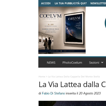
ACCEDI
LA TUA PUBBLICITÀ QUI?
NEWSLETTE
C
o
NEWS
PhotoCoelum
Sezioni
e
l
u
Home
>
La Via Lattea Dalla Cappella Del Monte Stella
La Via Lattea dalla 
m
A
s
di
Fabio Di Stefano
inserita il
20 Agosto 2023
t
r
o