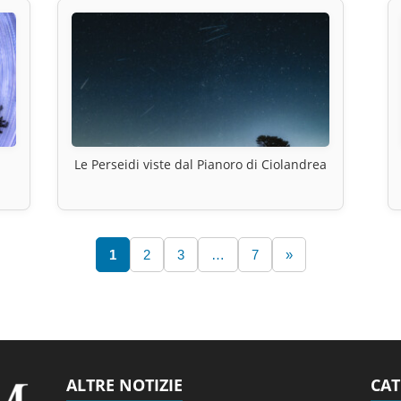
Le Perseidi viste dal Pianoro di Ciolandrea
1
2
3
…
7
»
ALTRE NOTIZIE
CAT