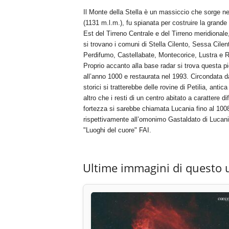
Il Monte della Stella è un massiccio che sorge ne
(1131 m.l.m.), fu spianata per costruire la grande s
Est del Tirreno Centrale e del Tirreno meridional
si trovano i comuni di Stella Cilento, Sessa Cil
Perdifumo, Castellabate, Montecorice, Lustra e R
Proprio accanto alla base radar si trova questa p
all’anno 1000 e restaurata nel 1993. Circondata da
storici si tratterebbe delle rovine di Petilia, ant
altro che i resti di un centro abitato a carattere 
fortezza si sarebbe chiamata Lucania fino al 1008
rispettivamente all’omonimo Gastaldato di Lucania 
"Luoghi del cuore" FAI.
Ultime immagini di questo 