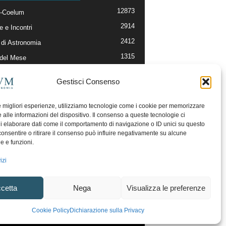
12873
-Coelum
2914
e e Incontri
2412
di Astronomia
1315
 del Mese
365
nomia, Astrofisica e Cosmologia
Gestisci Consenso
268
li e Risorse On-Line
192
og della Redazione
le migliori esperienze, utilizziamo tecnologie come i cookie per memorizzare
 alle informazioni del dispositivo. Il consenso a queste tecnologie ci
i elaborare dati come il comportamento di navigazione o ID unici su questo
consentire o ritirare il consenso può influire negativamente su alcune
he e funzioni.
izi
cetta
Nega
Visualizza le preferenze
ecesso
Regolamento uso sezione PhotoCoelum
Cookie Policy
Dichiarazione sulla Privacy
unity e Aree di Discussione
Cookie Policy (UE)