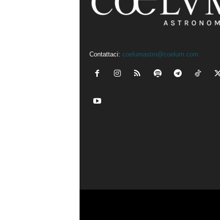
Contattaci:
coelumastro@coelum.com