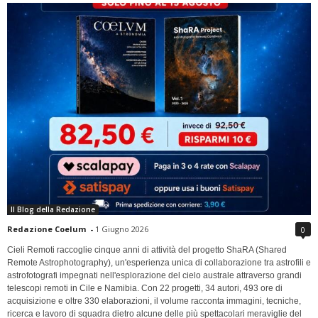
Il Blog della Redazione
Redazione Coelum
-
1 Giugno 2026
0
Cieli Remoti raccoglie cinque anni di attività del progetto ShaRA (Shared
Remote Astrophotography), un'esperienza unica di collaborazione tra astrofili e
astrofotografi impegnati nell'esplorazione del cielo australe attraverso grandi
telescopi remoti in Cile e Namibia. Con 22 progetti, 34 autori, 493 ore di
acquisizione e oltre 330 elaborazioni, il volume racconta immagini, tecniche,
ricerca e lavoro di squadra dietro alcune delle più spettacolari meraviglie del