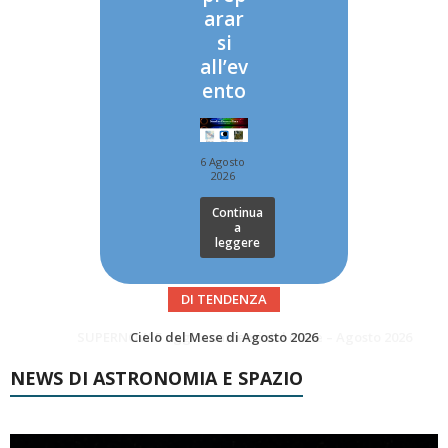
arar
si
all’ev
ento
6 Agosto
2026
Continua
a
leggere
DI TENDENZA
SUPERNOVAE aggiornamenti del mese – Agosto 2026
Le Comete del mese di Agosto: LA 10P/TEMPEL AL PERIELIO
NEWS DI ASTRONOMIA E SPAZIO