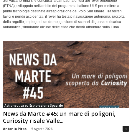
Sul vulcano Etna si è conclusa la campagna di test del rover omoniomo
(ETNA), sviluppato nell'ambito del programma italiano ULS per mettere a
punto tecnologie destinate all'esplorazione del Polo Sud lunare. Tra terreni
lavici e pendii accidentati, il rover ha testato navigazione autonoma, raccolta
della regolite, impiego di un drone, gestione di scenari di guasto e ricarica
automatica, simulando alcune delle sfide che dovrà affrontare sulla Luna
Astronautica ed Esplorazione Spaziale
News da Marte #45: un mare di poligoni,
Curiosity risale Valle...
Antonio Piras
-
5 Agosto 2026
0