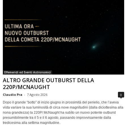
Effemeridi ed Eventi Astronomici
ALTRO GRANDE OUTBURST DELLA
220P/MCNAUGHT
Claudio Pra
-
7 Agosto 2026
0
Dopo il grande “botto” di inizio giugno in prossimità del perielio, che l’aveva
vista variare la sua luminosità di circa nove magnitudini (dalla diciottesima alla
nona grandezza) la 220P/ McNaught ha subìto un nuovo potente outburst
presumibilmente tra il 5 e il 6 agosto, passando improvvisamente dalla
tredicesima alla settima magnitudine.