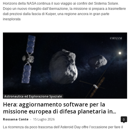
Horizons della NASA continua il suo viaggio ai confini del Sistema Solare.
Dopo un nuovo risveglio dall’ibernazione, la missione si prepara a trasmettere
dati preziosi dalla fascia di Kuiper, una regione ancora in gran parte
inesplorata
Astronautica ed Esplorazione Spaziale
Hera: aggiornamento software per la
missione europea di difesa planetaria in...
Rossana Conte
-
15 Luglio 2026
0
La ricorrenza da poco trascorsa dell’Asteroid Day offre l’occasione per fare il