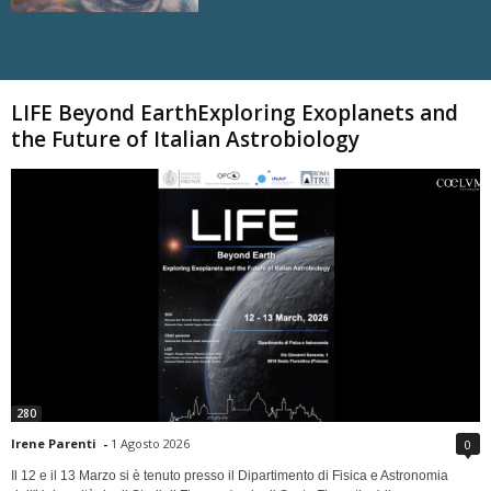
Carica altri
LIFE Beyond EarthExploring Exoplanets and
the Future of Italian Astrobiology
280
Irene Parenti
-
1 Agosto 2026
0
Il 12 e il 13 Marzo si è tenuto presso il Dipartimento di Fisica e Astronomia