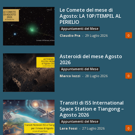
Le Comete del mese di
Agosto: LA 10P/TEMPEL AL
PERIELIO
Appuntamenti del Mese
Claudio Pra
-
29 Luglio 2026
0
Asteroidi del mese Agosto
2026
Appuntamenti del Mese
Marco Iozzi
-
28 Luglio 2026
0
Transiti di ISS International
Space Station e Tiangong –
Agosto 2026
Appuntamenti del Mese
Lara Fossi
-
27 Luglio 2026
0