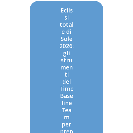
Eclis
si
total
e di
Sole
2026:
gli
stru
men
ti
del
Time
Base
line
Tea
m
per
prep