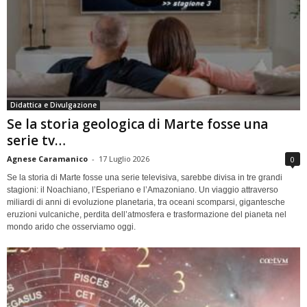
Didattica e Divulgazione
Se la storia geologica di Marte fosse una
serie tv…
Agnese Caramanico
-
17 Luglio 2026
0
Se la storia di Marte fosse una serie televisiva, sarebbe divisa in tre grandi
stagioni: il Noachiano, l’Esperiano e l’Amazoniano. Un viaggio attraverso
miliardi di anni di evoluzione planetaria, tra oceani scomparsi, gigantesche
eruzioni vulcaniche, perdita dell’atmosfera e trasformazione del pianeta nel
mondo arido che osserviamo oggi.