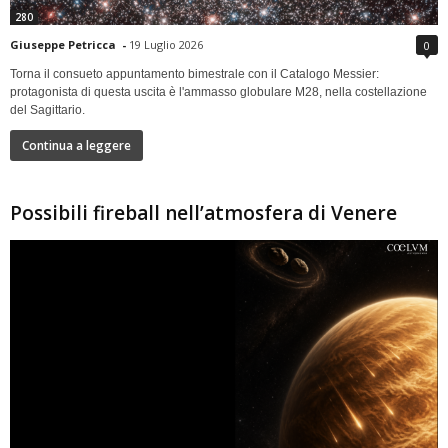
280
Giuseppe Petricca
-
19 Luglio 2026
0
Torna il consueto appuntamento bimestrale con il Catalogo Messier:
protagonista di questa uscita è l'ammasso globulare M28, nella costellazione
del Sagittario.
Continua a leggere
Possibili fireball nell’atmosfera di Venere