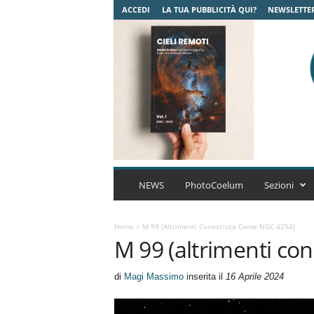
ACCEDI
LA TUA PUBBLICITÀ QUI?
NEWSLETTE
C
o
NEWS
PhotoCoelum
Sezioni
e
l
u
Home
>
M 99 (altrimenti Conosciuta Come NGC 4254)
M 99 (altrimenti co
m
A
s
di
Magi Massimo
inserita il
16 Aprile 2024
t
r
o