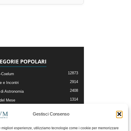
EGORIE POPOLARI
12873
-Coelum
2914
e e Incontri
2408
di Astronomia
1314
 del Mese
364
nomia, Astrofisica e Cosmologia
Gestisci Consenso
268
li e Risorse On-Line
192
og della Redazione
le migliori esperienze, utilizziamo tecnologie come i cookie per memorizzare