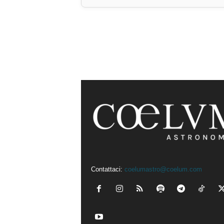
Contattaci:
coelumastro@coelum.com