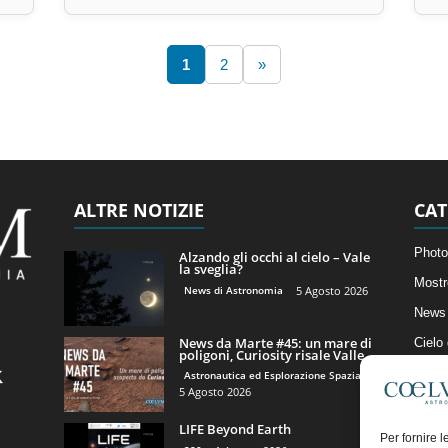
1
2
»
ALTRE NOTIZIE
CAT
Photo
Alzando gli occhi al cielo – Vale
la sveglia?
Mostr
News di Astronomia
5 Agosto 2026
News 
News da Marte #45: un mare di
Cielo
poligoni, Curiosity risale Valle...
Astro
Astronautica ed Esplorazione Spaziale
5 Agosto 2026
Artico
LIFE Beyond Earth
Il Bl
Per fornire 