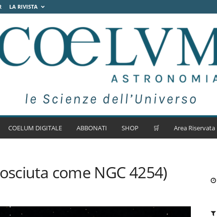
R
LA RIVISTA
COELUM DIGITALE
ABBONATI
SHOP
🛒
Area Riservata
nosciuta come NGC 4254)