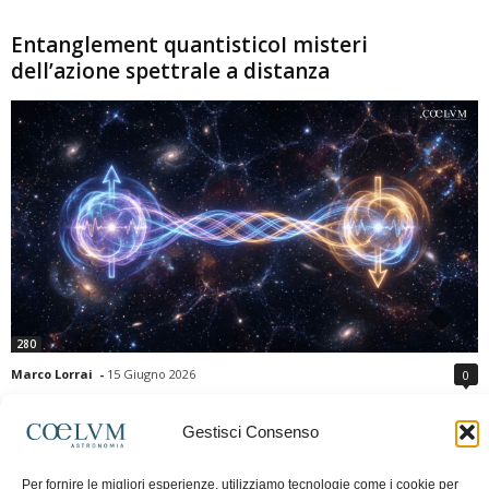
Entanglement quantisticoI misteri
dell’azione spettrale a distanza
280
Marco Lorrai
-
15 Giugno 2026
0
L'entanglement quantistico è uno dei fenomeni più sorprendenti della fisica
moderna: due particelle possono mostrare correlazioni che sembrano ignorare
Gestisci Consenso
la distanza che le separa. Gli esperimenti e i teoremi di Bell hanno escluso le
semplici spiegazioni basate su "variabili nascoste" locali, confermando le
Per fornire le migliori esperienze, utilizziamo tecnologie come i cookie per
previsioni della meccanica quantistica. Nonostante ciò, l'entanglement non