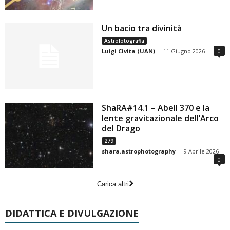
Un bacio tra divinità
Astrofotografia
Luigi Civita (UAN)
-
11 Giugno 2026
0
ShaRA#14.1 – Abell 370 e la
lente gravitazionale dell’Arco
del Drago
279
shara.astrophotography
-
9 Aprile 2026
0
Carica altri
DIDATTICA E DIVULGAZIONE