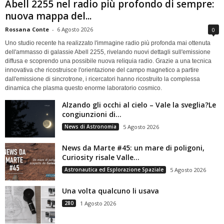
Abell 2255 nel radio più profondo di sempre:
nuova mappa del...
Rossana Conte
-
6 Agosto 2026
0
Uno studio recente ha realizzato l'immagine radio più profonda mai ottenuta
dell'ammasso di galassie Abell 2255, rivelando nuovi dettagli sull'emissione
diffusa e scoprendo una possibile nuova reliquia radio. Grazie a una tecnica
innovativa che ricostruisce l'orientazione del campo magnetico a partire
dall'emissione di sincrotrone, i ricercatori hanno ricostruito la complessa
dinamica che plasma questo enorme laboratorio cosmico.
Alzando gli occhi al cielo – Vale la sveglia?Le
congiunzioni di...
News di Astronomia
5 Agosto 2026
News da Marte #45: un mare di poligoni,
Curiosity risale Valle...
Astronautica ed Esplorazione Spaziale
5 Agosto 2026
Una volta qualcuno li usava
280
1 Agosto 2026