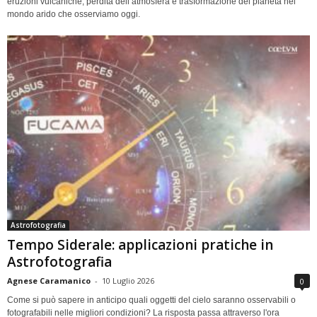
eruzioni vulcaniche, perdita dell’atmosfera e trasformazione del pianeta nel
mondo arido che osserviamo oggi.
Astrofotografia
Tempo Siderale: applicazioni pratiche in
Astrofotografia
Agnese Caramanico
-
10 Luglio 2026
0
Come si può sapere in anticipo quali oggetti del cielo saranno osservabili o
fotografabili nelle migliori condizioni? La risposta passa attraverso l'ora