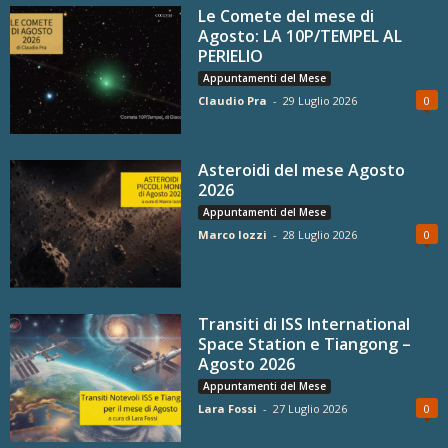
Le Comete del mese di
Agosto: LA 10P/TEMPEL AL
PERIELIO
Appuntamenti del Mese
Claudio Pra
-
29 Luglio 2026
0
Asteroidi del mese Agosto
2026
Appuntamenti del Mese
Marco Iozzi
-
28 Luglio 2026
0
Transiti di ISS International
Space Station e Tiangong –
Agosto 2026
Appuntamenti del Mese
Lara Fossi
-
27 Luglio 2026
0