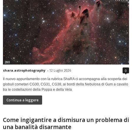
280
shara.astrophotography
-
12 Luglio 2026
0
Il nuovo appuntamento con la rubrica ShaRA ci accompagna alla scoperta dei
globuli cometari CG30, CG31, CG38, ai bordi della Nebulosa di Gum a cavallo
tra le costellazioni della Poppa e della Vela
Continua a leggere
Come ingigantire a dismisura un problema di
una banalità disarmante