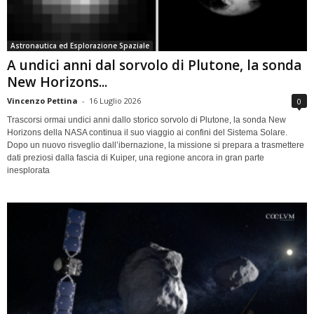
Astronautica ed Esplorazione Spaziale
A undici anni dal sorvolo di Plutone, la sonda
New Horizons...
Vincenzo Pettina
-
16 Luglio 2026
0
Trascorsi ormai undici anni dallo storico sorvolo di Plutone, la sonda New
Horizons della NASA continua il suo viaggio ai confini del Sistema Solare.
Dopo un nuovo risveglio dall’ibernazione, la missione si prepara a trasmettere
dati preziosi dalla fascia di Kuiper, una regione ancora in gran parte
inesplorata