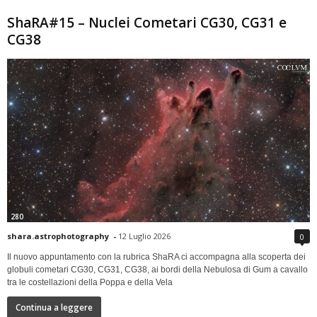
ShaRA#15 – Nuclei Cometari CG30, CG31 e
CG38
280
shara.astrophotography
-
12 Luglio 2026
0
Il nuovo appuntamento con la rubrica ShaRA ci accompagna alla scoperta dei
globuli cometari CG30, CG31, CG38, ai bordi della Nebulosa di Gum a cavallo
tra le costellazioni della Poppa e della Vela
Continua a leggere