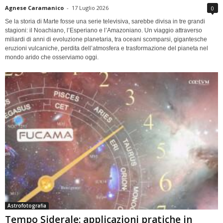
Agnese Caramanico
-
17 Luglio 2026
0
Se la storia di Marte fosse una serie televisiva, sarebbe divisa in tre grandi
stagioni: il Noachiano, l’Esperiano e l’Amazoniano. Un viaggio attraverso
miliardi di anni di evoluzione planetaria, tra oceani scomparsi, gigantesche
eruzioni vulcaniche, perdita dell’atmosfera e trasformazione del pianeta nel
mondo arido che osserviamo oggi.
Astrofotografia
Tempo Siderale: applicazioni pratiche in