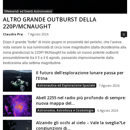
Effemeridi ed Eventi Astronomici
ALTRO GRANDE OUTBURST DELLA
220P/MCNAUGHT
Claudio Pra
-
7 Agosto 2026
0
Dopo il grande “botto” di inizio giugno in prossimità del perielio, che l’aveva
vista variare la sua luminosità di circa nove magnitudini (dalla diciottesima alla
nona grandezza) la 220P/ McNaught ha subìto un nuovo potente outburst
presumibilmente tra il 5 e il 6 agosto, passando improvvisamente dalla
tredicesima alla settima magnitudine.
Il futuro dell’esplorazione lunare passa per
l’Etna
Astronautica ed Esplorazione Spaziale
7 Agosto 2026
Abell 2255 nel radio più profondo di sempre:
nuova mappa del...
Astronomia, Astrofisica e Cosmologia
6 Agosto 2026
Alzando gli occhi al cielo – Vale la sveglia?Le
congiunzioni di...