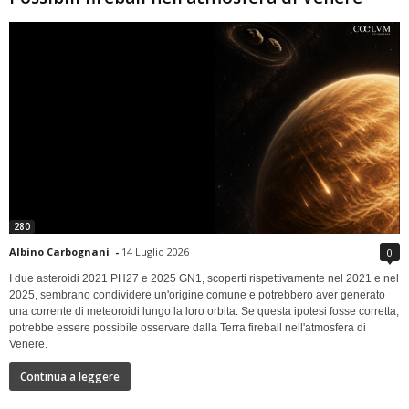
280
Albino Carbognani
-
14 Luglio 2026
0
I due asteroidi 2021 PH27 e 2025 GN1, scoperti rispettivamente nel 2021 e nel
2025, sembrano condividere un'origine comune e potrebbero aver generato
una corrente di meteoroidi lungo la loro orbita. Se questa ipotesi fosse corretta,
potrebbe essere possibile osservare dalla Terra fireball nell'atmosfera di
Venere.
Continua a leggere