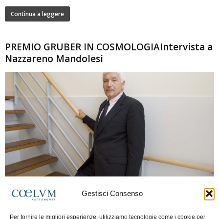
Continua a leggere
PREMIO GRUBER IN COSMOLOGIAIntervista a
Nazzareno Mandolesi
280
Gestisci Consenso
Frida Paolella
-
16 Giugno 2026
0
Intervista al professor Nazzareno Mandolesi, tra i protagonisti della cosmologia
Per fornire le migliori esperienze, utilizziamo tecnologie come i cookie per
spaziale europea e della missione Planck. Il dialogo ripercorre i principali