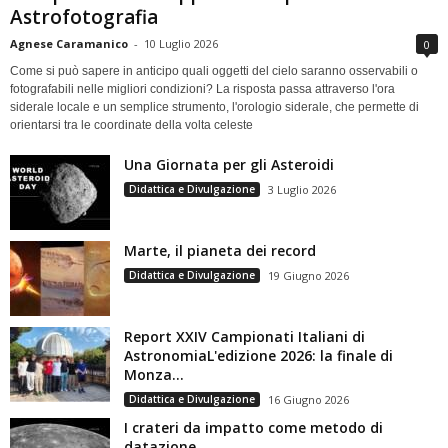
Astrofotografia
Agnese Caramanico
-
10 Luglio 2026
0
Come si può sapere in anticipo quali oggetti del cielo saranno osservabili o
fotografabili nelle migliori condizioni? La risposta passa attraverso l'ora
siderale locale e un semplice strumento, l'orologio siderale, che permette di
orientarsi tra le coordinate della volta celeste
Una Giornata per gli Asteroidi
Didattica e Divulgazione
3 Luglio 2026
Marte, il pianeta dei record
Didattica e Divulgazione
19 Giugno 2026
Report XXIV Campionati Italiani di
AstronomiaL'edizione 2026: la finale di
Monza...
Didattica e Divulgazione
16 Giugno 2026
I crateri da impatto come metodo di
datazione