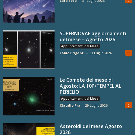
Lara Fossi
-
31 Luglio 2026
0
SUPERNOVAE aggiornamenti
del mese – Agosto 2026
Appuntamenti del Mese
Fabio Briganti
-
31 Luglio 2026
0
Le Comete del mese di
Agosto: LA 10P/TEMPEL AL
PERIELIO
Appuntamenti del Mese
Claudio Pra
-
29 Luglio 2026
0
Asteroidi del mese Agosto
2026