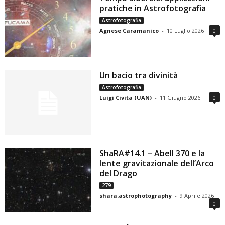
pratiche in Astrofotografia
Astrofotografia
Agnese Caramanico
-
10 Luglio 2026
0
Un bacio tra divinità
Astrofotografia
Luigi Civita (UAN)
-
11 Giugno 2026
0
ShaRA#14.1 – Abell 370 e la
lente gravitazionale dell’Arco
del Drago
279
shara.astrophotography
-
9 Aprile 2026
0