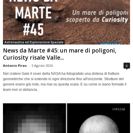
Astronautica ed Esplorazione Spaziale
News da Marte #45: un mare di poligoni,
Curiosity risale Valle...
Antonio Piras
-
5 Agosto 2026
0
Nel cratere Gale il rover della NASA ha fotografato una distesa di fratture
geometriche che si estende in ogni direzione fino all'orizzonte. Strutture del
genere erano già note, ma mai su questa scala. E su come si siano formate il
team non si sbilancia.