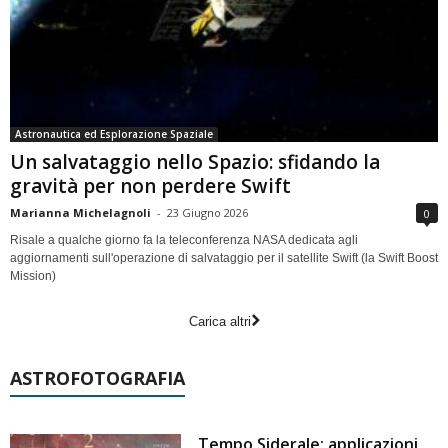
Astronautica ed Esplorazione Spaziale
Un salvataggio nello Spazio: sfidando la
gravità per non perdere Swift
Marianna Michelagnoli
-
23 Giugno 2026
0
Risale a qualche giorno fa la teleconferenza NASA dedicata agli
aggiornamenti sull'operazione di salvataggio per il satellite Swift (la Swift Boost
Mission)
Carica altri
ASTROFOTOGRAFIA
Tempo Siderale: applicazioni