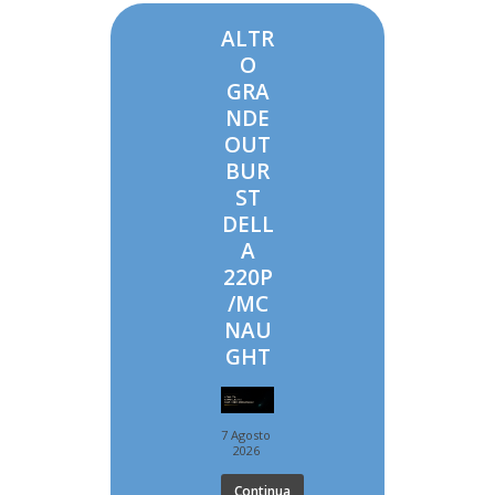
ALTR
O
GRA
NDE
OUT
BUR
ST
DELL
A
220P
/MC
NAU
GHT
7 Agosto
2026
Continua