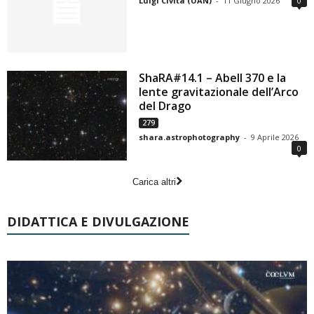
Luigi Civita (UAN)
-
11 Giugno 2026
0
ShaRA#14.1 – Abell 370 e la
lente gravitazionale dell’Arco
del Drago
279
shara.astrophotography
-
9 Aprile 2026
0
Carica altri
DIDATTICA E DIVULGAZIONE