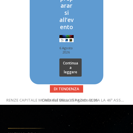
arar
si
all’ev
ento
6 Agosto
2026
Continua
a
leggere
DI TENDENZA
SUPERNOVAE aggiornamenti del mese – Agosto 2026
Cielo del Mese di Agosto 2026