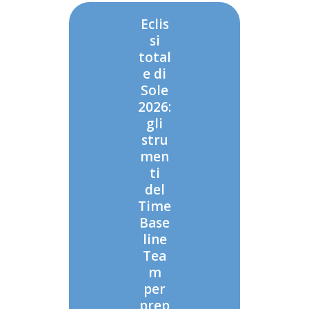
Eclis
si
total
e di
Sole
2026:
gli
stru
men
ti
del
Time
Base
line
Tea
m
per
prep