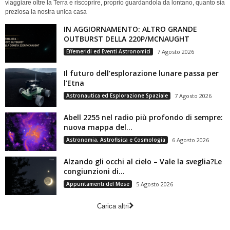
viaggiare oltre la Terra e riscoprire, proprio guardandola da lontano, quanto sia
preziosa la nostra unica casa
IN AGGIORNAMENTO: ALTRO GRANDE
OUTBURST DELLA 220P/MCNAUGHT
Effemeridi ed Eventi Astronomici
7 Agosto 2026
Il futuro dell’esplorazione lunare passa per
l’Etna
Astronautica ed Esplorazione Spaziale
7 Agosto 2026
Abell 2255 nel radio più profondo di sempre:
nuova mappa del...
Astronomia, Astrofisica e Cosmologia
6 Agosto 2026
Alzando gli occhi al cielo – Vale la sveglia?Le
congiunzioni di...
Appuntamenti del Mese
5 Agosto 2026
Carica altri