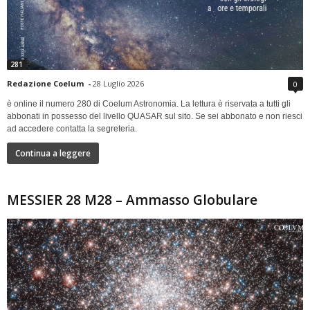
281
Redazione Coelum
-
28 Luglio 2026
0
è online il numero 280 di Coelum Astronomia. La lettura è riservata a tutti gli
abbonati in possesso del livello QUASAR sul sito. Se sei abbonato e non riesci
ad accedere contatta la segreteria.
Continua a leggere
MESSIER 28 M28 – Ammasso Globulare