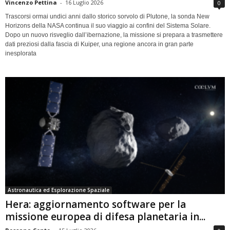
Vincenzo Pettina
-
16 Luglio 2026
0
Trascorsi ormai undici anni dallo storico sorvolo di Plutone, la sonda New
Horizons della NASA continua il suo viaggio ai confini del Sistema Solare.
Dopo un nuovo risveglio dall’ibernazione, la missione si prepara a trasmettere
dati preziosi dalla fascia di Kuiper, una regione ancora in gran parte
inesplorata
Astronautica ed Esplorazione Spaziale
Hera: aggiornamento software per la
missione europea di difesa planetaria in...