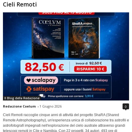
Cieli Remoti
Il Blog della Redazione
Redazione Coelum
-
1 Giugno 2026
0
Cieli Remoti raccoglie cinque anni di attività del progetto ShaRA (Shared
Remote Astrophotography), un'esperienza unica di collaborazione tra astrofili e
astrofotografi impegnati nell'esplorazione del cielo australe attraverso grandi
telescopi remoti in Cile e Namibia. Con 22 progetti, 34 autori, 493 ore di