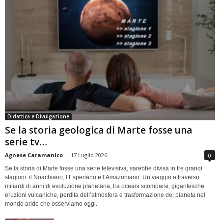
Didattica e Divulgazione
Se la storia geologica di Marte fosse una
serie tv…
Agnese Caramanico
-
17 Luglio 2026
0
Se la storia di Marte fosse una serie televisiva, sarebbe divisa in tre grandi
stagioni: il Noachiano, l’Esperiano e l’Amazoniano. Un viaggio attraverso
miliardi di anni di evoluzione planetaria, tra oceani scomparsi, gigantesche
eruzioni vulcaniche, perdita dell’atmosfera e trasformazione del pianeta nel
mondo arido che osserviamo oggi.