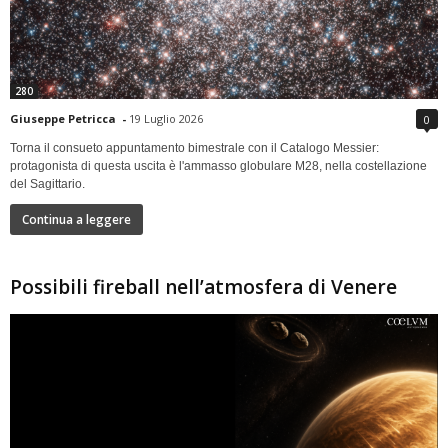
280
Giuseppe Petricca
-
19 Luglio 2026
0
Torna il consueto appuntamento bimestrale con il Catalogo Messier:
protagonista di questa uscita è l'ammasso globulare M28, nella costellazione
del Sagittario.
Continua a leggere
Possibili fireball nell’atmosfera di Venere