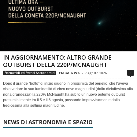
IN AGGIORNAMENTO: ALTRO GRANDE
OUTBURST DELLA 220P/MCNAUGHT
Claudio Pra
-
7 Agosto 2026
0
Effemeridi ed Eventi Astronomici
Dopo il grande “botto” di inizio giugno in prossimità del perielio, che l’aveva
vista variare la sua luminosità di circa nove magnitudini (dalla diciottesima alla
nona grandezza) la 220P/ McNaught ha subìto un nuovo potente outburst
presumibilmente tra il 5 e il 6 agosto, passando improvvisamente dalla
tredicesima alla settima magnitudine.
NEWS DI ASTRONOMIA E SPAZIO