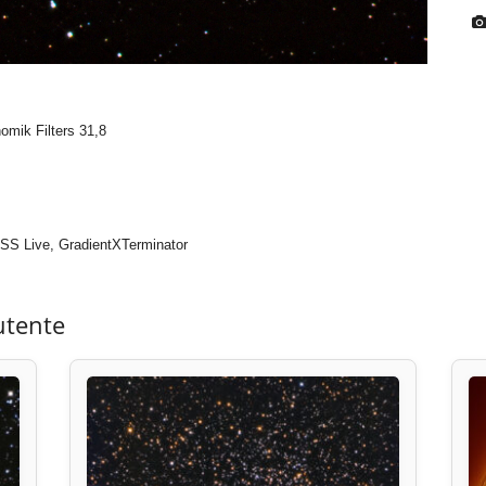
nomik Filters 31,8
S Live, GradientXTerminator
utente