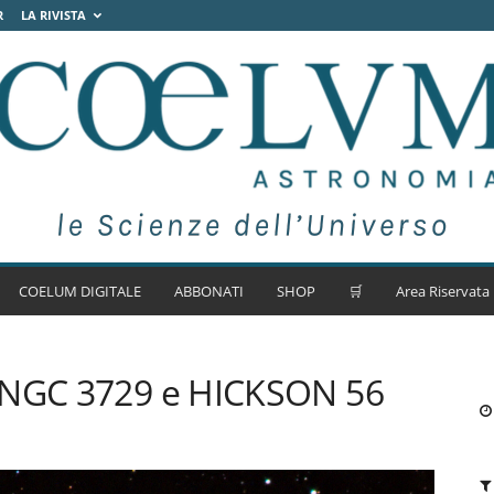
R
LA RIVISTA
COELUM DIGITALE
ABBONATI
SHOP
🛒
Area Riservata
 NGC 3729 e HICKSON 56