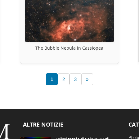
The Bubble Nebula in Cassiopea
1
2
3
»
ALTRE NOTIZIE
CAT
Photo