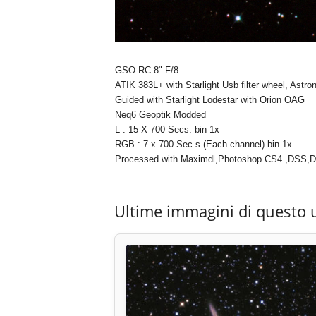
GSO RC 8" F/8
ATIK 383L+ with Starlight Usb filter wheel, Astro
Guided with Starlight Lodestar with Orion OAG
Neq6 Geoptik Modded
L : 15 X 700 Secs. bin 1x
RGB : 7 x 700 Sec.s (Each channel) bin 1x
Processed with Maximdl,Photoshop CS4 ,DSS,DS
Ultime immagini di questo 