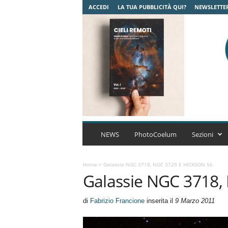
ACCEDI
LA TUA PUBBLICITÀ QUI?
NEWSLETTE
C
o
NEWS
PhotoCoelum
Sezioni
e
l
u
Home
>
Galassie NGC 3718, NGC 3729 E HICKSON 56
Galassie NGC 3718,
m
A
s
di
Fabrizio Francione
inserita il
9 Marzo 2011
t
r
o