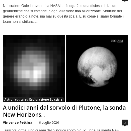
Nel cratere Gale il rover della NASA ha fotografato una distesa di fratture
geometriche che si estende in ogni direzione fino all'orizzonte. Strutture del
genere erano già note, ma mai su questa scala. E su come si siano formate il
team non si sbilancia.
Astronautica ed Esplorazione Spaziale
A undici anni dal sorvolo di Plutone, la sonda
New Horizons...
Vincenzo Pettina
-
16 Luglio 2026
0
Trascorsi ormai undici anni dallo storico sorvolo di Plutone, la sonda New