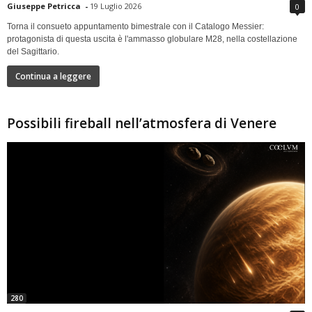
Giuseppe Petricca
-
19 Luglio 2026
0
Torna il consueto appuntamento bimestrale con il Catalogo Messier:
protagonista di questa uscita è l'ammasso globulare M28, nella costellazione
del Sagittario.
Continua a leggere
Possibili fireball nell’atmosfera di Venere
280