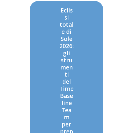
Eclis
si
total
e di
Sole
2026:
gli
stru
men
ti
del
Time
Base
line
Tea
m
per
prep