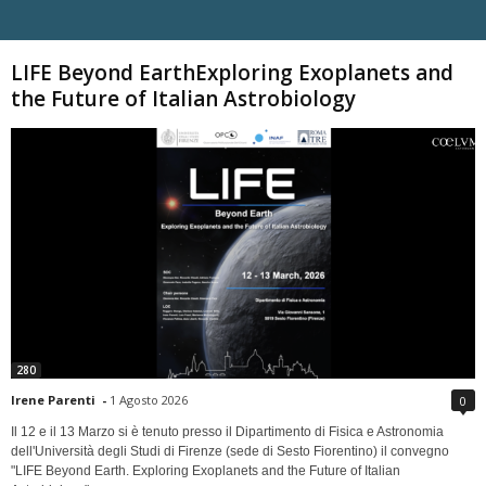
Carica altri
LIFE Beyond EarthExploring Exoplanets and
the Future of Italian Astrobiology
280
Irene Parenti
-
1 Agosto 2026
0
Il 12 e il 13 Marzo si è tenuto presso il Dipartimento di Fisica e Astronomia
dell'Università degli Studi di Firenze (sede di Sesto Fiorentino) il convegno
"LIFE Beyond Earth. Exploring Exoplanets and the Future of Italian