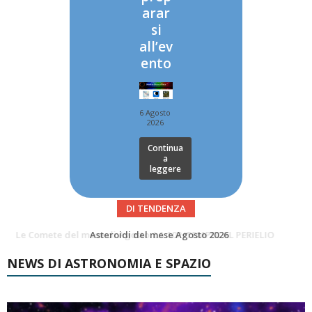
arar
si
all’ev
ento
6 Agosto
2026
Continua
a
leggere
DI TENDENZA
Asteroidi del mese Agosto 2026
Transiti di ISS International Space Station e Tiangong – Agosto 2026
NEWS DI ASTRONOMIA E SPAZIO