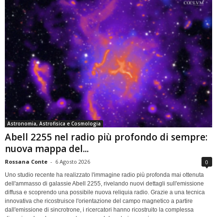
Astronomia, Astrofisica e Cosmologia
Abell 2255 nel radio più profondo di sempre:
nuova mappa del...
Rossana Conte
-
6 Agosto 2026
0
Uno studio recente ha realizzato l'immagine radio più profonda mai ottenuta
dell'ammasso di galassie Abell 2255, rivelando nuovi dettagli sull'emissione
diffusa e scoprendo una possibile nuova reliquia radio. Grazie a una tecnica
innovativa che ricostruisce l'orientazione del campo magnetico a partire
dall'emissione di sincrotrone, i ricercatori hanno ricostruito la complessa