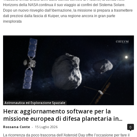
Horizons della NASA continua il suo viaggio ai confini del Sistema Solare.
Dopo un nuovo risveglio dall’ibernazione, la missione si prepara a trasmettere
dati preziosi dalla fascia di Kuiper, una regione ancora in gran parte
inesplorata
Astronautica ed Esplorazione Spaziale
Hera: aggiornamento software per la
missione europea di difesa planetaria in...
Rossana Conte
-
15 Luglio 2026
0
La ricorrenza da poco trascorsa dell’Asteroid Day offre l’occasione per fare il