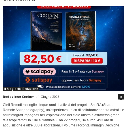
Il Blog della Redazione
Redazione Coelum
-
1 Giugno 2026
0
Cieli Remoti raccoglie cinque anni di attività del progetto ShaRA (Shared
Remote Astrophotography), un'esperienza unica di collaborazione tra astrofili e
astrofotografi impegnati nell'esplorazione del cielo australe attraverso grandi
telescopi remoti in Cile e Namibia. Con 22 progetti, 34 autori, 493 ore di
acquisizione e oltre 330 elaborazioni, il volume racconta immagini, tecniche,