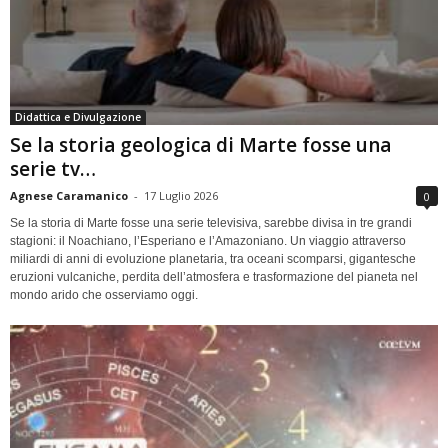
Didattica e Divulgazione
Se la storia geologica di Marte fosse una
serie tv…
Agnese Caramanico
-
17 Luglio 2026
0
Se la storia di Marte fosse una serie televisiva, sarebbe divisa in tre grandi
stagioni: il Noachiano, l’Esperiano e l’Amazoniano. Un viaggio attraverso
miliardi di anni di evoluzione planetaria, tra oceani scomparsi, gigantesche
eruzioni vulcaniche, perdita dell’atmosfera e trasformazione del pianeta nel
mondo arido che osserviamo oggi.