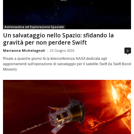
Astronautica ed Esplorazione Spaziale
Un salvataggio nello Spazio: sfidando la
gravità per non perdere Swift
Marianna Michelagnoli
-
23 Giugno 2026
0
Risale a qualche giorno fa la teleconferenza NASA dedicata agli
aggiornamenti sull'operazione di salvataggio per il satellite Swift (la Swift Boost
Mission)