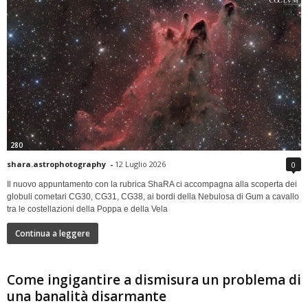
280
shara.astrophotography
-
12 Luglio 2026
0
Il nuovo appuntamento con la rubrica ShaRA ci accompagna alla scoperta dei
globuli cometari CG30, CG31, CG38, ai bordi della Nebulosa di Gum a cavallo
tra le costellazioni della Poppa e della Vela
Continua a leggere
Come ingigantire a dismisura un problema di
una banalità disarmante