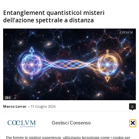
Entanglement quantisticoI misteri
dell’azione spettrale a distanza
280
Marco Lorrai
-
15 Giugno 2026
0
L'entanglement quantistico è uno dei fenomeni più sorprendenti della fisica
moderna: due particelle possono mostrare correlazioni che sembrano ignorare
Gestisci Consenso
la distanza che le separa. Gli esperimenti e i teoremi di Bell hanno escluso le
semplici spiegazioni basate su "variabili nascoste" locali, confermando le
Per fornire le migliori esperienze, utilizziamo tecnologie come i cookie per
previsioni della meccanica quantistica. Nonostante ciò, l'entanglement non