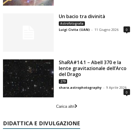
Un bacio tra divinità
Astrofotografia
Luigi Civita (UAN)
-
11 Giugno 2026
0
ShaRA#14.1 – Abell 370 e la
lente gravitazionale dell’Arco
del Drago
279
shara.astrophotography
-
9 Aprile 2026
0
Carica altri
DIDATTICA E DIVULGAZIONE