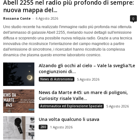
Abell 2255 nel radio più profondo di sempre:
nuova mappa del...
Rossana Conte
-
6 Agosto 2026
0
Uno studio recente ha realizzato l'immagine radio più profonda mai ottenuta
dell'ammasso di galassie Abell 2255, rivelando nuovi dettagli sull'emissione
diffusa e scoprendo una possibile nuova reliquia radio. Grazie a una tecnica
innovativa che ricostruisce l'orientazione del campo magnetico a partire
dall'emissione di sincrotrone, i ricercatori hanno ricostruito la complessa
dinamica che plasma questo enorme laboratorio cosmico.
Alzando gli occhi al cielo – Vale la sveglia?Le
congiunzioni di...
News di Astronomia
5 Agosto 2026
News da Marte #45: un mare di poligoni,
Curiosity risale Valle...
Astronautica ed Esplorazione Spaziale
5 Agosto 2026
Una volta qualcuno li usava
280
1 Agosto 2026