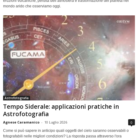
eruzioni vulcaniche, perdita dell’atmosfera e trasformazione del pianeta nel
mondo arido che osserviamo oggi.
Astrofotografia
Tempo Siderale: applicazioni pratiche in
Astrofotografia
Agnese Caramanico
-
10 Luglio 2026
0
Come si può sapere in anticipo quali oggetti del cielo saranno osservabili o
fotografabili nelle migliori condizioni? La risposta passa attraverso l'ora