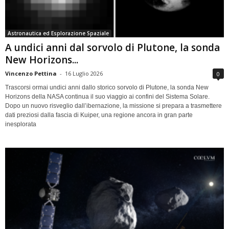
Astronautica ed Esplorazione Spaziale
A undici anni dal sorvolo di Plutone, la sonda
New Horizons...
Vincenzo Pettina
-
16 Luglio 2026
0
Trascorsi ormai undici anni dallo storico sorvolo di Plutone, la sonda New
Horizons della NASA continua il suo viaggio ai confini del Sistema Solare.
Dopo un nuovo risveglio dall’ibernazione, la missione si prepara a trasmettere
dati preziosi dalla fascia di Kuiper, una regione ancora in gran parte
inesplorata