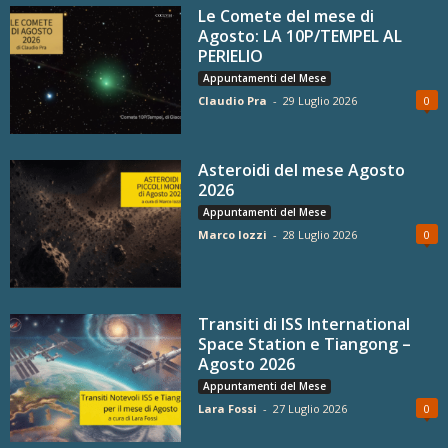
Le Comete del mese di
Agosto: LA 10P/TEMPEL AL
PERIELIO
Appuntamenti del Mese
Claudio Pra
-
29 Luglio 2026
0
Asteroidi del mese Agosto
2026
Appuntamenti del Mese
Marco Iozzi
-
28 Luglio 2026
0
Transiti di ISS International
Space Station e Tiangong –
Agosto 2026
Appuntamenti del Mese
Lara Fossi
-
27 Luglio 2026
0