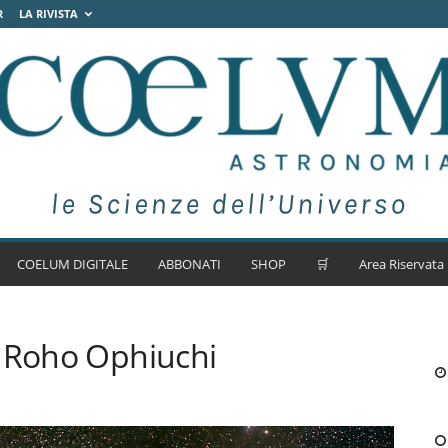
R
LA RIVISTA
COELUM DIGITALE
ABBONATI
SHOP
🛒
Area Riservata
e Roho Ophiuchi