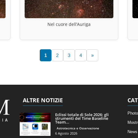
Nel cuore dell’Auriga
1
2
3
4
»
ALTRE NOTIZIE
CAT
Photo
Eclissi totale di Sole 2026: gli
strumenti del Time Baseline
Team...
Mostr
Astrotecnica e Osservazione
News 
6 Agosto 2026