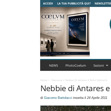
ACCEDI
LA TUA PUBBLICITÀ QUI?
NEWSLETTE
C
o
NEWS
PhotoCoelum
Sezioni
e
l
u
Home
>
- Nessuno
>
Nebbie Di Antares E Roho Ophiuchi
Nebbie di Antares 
m
A
s
di
Giacomo Bartolacci
inserita il
24 Aprile 2011
t
r
o