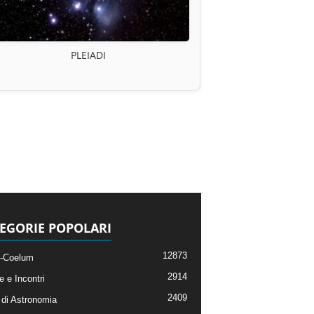
PLEIADI
EGORIE POPOLARI
12873
-Coelum
2914
e e Incontri
2409
di Astronomia