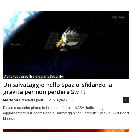
Astronautica ed Esplorazione Spaziale
Un salvataggio nello Spazio: sfidando la
gravità per non perdere Swift
Marianna Michelagnoli
-
23 Giugno 2026
0
Risale a qualche giorno fa la teleconferenza NASA dedicata agli
aggiornamenti sull'operazione di salvataggio per il satellite Swift (la Swift Boost
Mission)