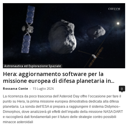
Astronautica ed Esplorazione Spaziale
Hera: aggiornamento software per la
missione europea di difesa planetaria in...
Rossana Conte
-
15 Luglio 2026
0
La ricorrenza da poco trascorsa dell’Asteroid Day offre l’occasione per fare il
punto su Hera, la prima missione europea dimostrativa dedicata alla difesa
planetaria. La sonda dell’ESA si prepara a raggiungere il sistema Didymos–
Dimorphos, dove analizzerà gli effetti dell’impatto della missione NASA DART
e raccoglierà dati fondamentali per il futuro delle strategie contro possibili
minacce asteroidali