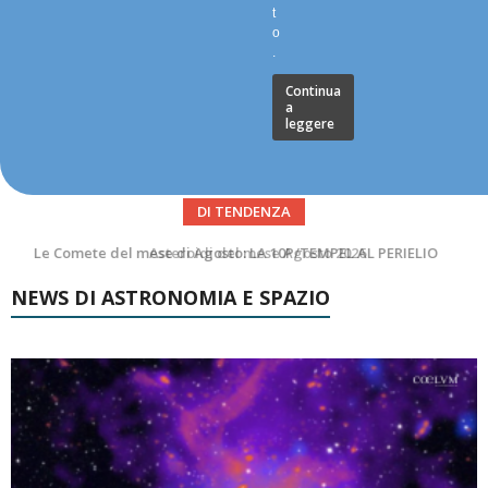
t
o
.
Continua
a
leggere
DI TENDENZA
Asteroidi del mese Agosto 2026
NEWS DI ASTRONOMIA E SPAZIO