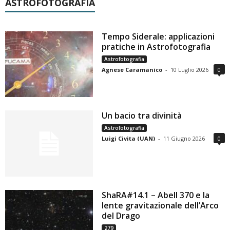
ASTROFOTOGRAFIA
Tempo Siderale: applicazioni
pratiche in Astrofotografia
Astrofotografia
Agnese Caramanico
-
10 Luglio 2026
0
Un bacio tra divinità
Astrofotografia
Luigi Civita (UAN)
-
11 Giugno 2026
0
ShaRA#14.1 – Abell 370 e la
lente gravitazionale dell’Arco
del Drago
279