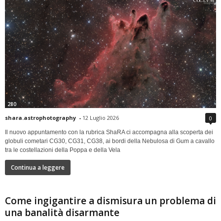
280
shara.astrophotography
-
12 Luglio 2026
0
Il nuovo appuntamento con la rubrica ShaRA ci accompagna alla scoperta dei
globuli cometari CG30, CG31, CG38, ai bordi della Nebulosa di Gum a cavallo
tra le costellazioni della Poppa e della Vela
Continua a leggere
Come ingigantire a dismisura un problema di
una banalità disarmante