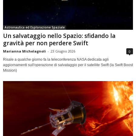
Astronautica ed Esplorazione Spaziale
Un salvataggio nello Spazio: sfidando la
gravità per non perdere Swift
Marianna Michelagnoli
-
23 Giugno 2026
0
Risale a qualche giorno fa la teleconferenza NASA dedicata agli
aggiornamenti sull'operazione di salvataggio per il satellite Swift (la Swift Boost
Mission)