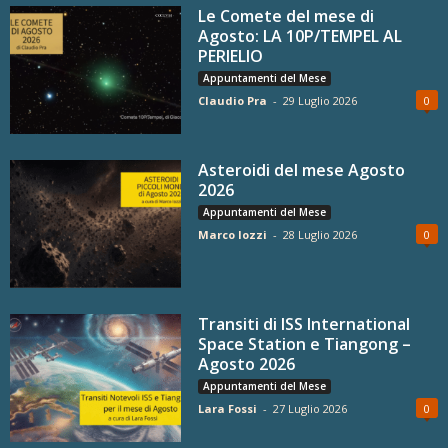
Le Comete del mese di
Agosto: LA 10P/TEMPEL AL
PERIELIO
Appuntamenti del Mese
Claudio Pra
-
29 Luglio 2026
0
Asteroidi del mese Agosto
2026
Appuntamenti del Mese
Marco Iozzi
-
28 Luglio 2026
0
Transiti di ISS International
Space Station e Tiangong –
Agosto 2026
Appuntamenti del Mese
Lara Fossi
-
27 Luglio 2026
0