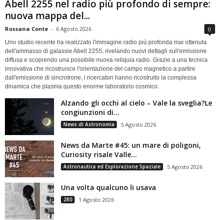
Abell 2255 nel radio più profondo di sempre:
nuova mappa del...
Rossana Conte
-
6 Agosto 2026
0
Uno studio recente ha realizzato l'immagine radio più profonda mai ottenuta
dell'ammasso di galassie Abell 2255, rivelando nuovi dettagli sull'emissione
diffusa e scoprendo una possibile nuova reliquia radio. Grazie a una tecnica
innovativa che ricostruisce l'orientazione del campo magnetico a partire
dall'emissione di sincrotrone, i ricercatori hanno ricostruito la complessa
dinamica che plasma questo enorme laboratorio cosmico.
Alzando gli occhi al cielo – Vale la sveglia?Le
congiunzioni di...
News di Astronomia
5 Agosto 2026
News da Marte #45: un mare di poligoni,
Curiosity risale Valle...
Astronautica ed Esplorazione Spaziale
5 Agosto 2026
Una volta qualcuno li usava
280
1 Agosto 2026