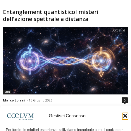
Entanglement quantisticoI misteri
dell’azione spettrale a distanza
280
Marco Lorrai
-
15 Giugno 2026
0
L'entanglement quantistico è uno dei fenomeni più sorprendenti della fisica
moderna: due particelle possono mostrare correlazioni che sembrano ignorare
Gestisci Consenso
la distanza che le separa. Gli esperimenti e i teoremi di Bell hanno escluso le
semplici spiegazioni basate su "variabili nascoste" locali, confermando le
Per fornire le migliori esperienze, utilizziamo tecnologie come i cookie per
previsioni della meccanica quantistica. Nonostante ciò, l'entanglement non