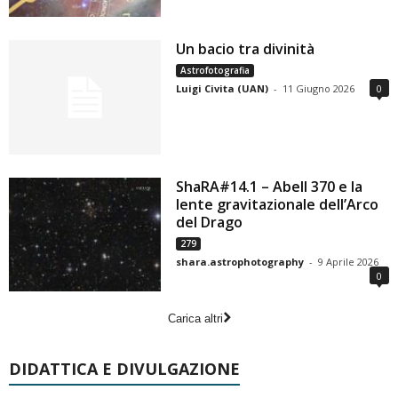
Un bacio tra divinità
Astrofotografia
Luigi Civita (UAN)
-
11 Giugno 2026
0
ShaRA#14.1 – Abell 370 e la
lente gravitazionale dell’Arco
del Drago
279
shara.astrophotography
-
9 Aprile 2026
0
Carica altri
DIDATTICA E DIVULGAZIONE