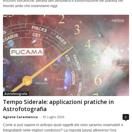
eruzioni vulcaniche, perdita dell’atmosfera e trasformazione del pianeta nel
mondo arido che osserviamo oggi.
Astrofotografia
Tempo Siderale: applicazioni pratiche in
Astrofotografia
Agnese Caramanico
-
10 Luglio 2026
0
Come si può sapere in anticipo quali oggetti del cielo saranno osservabili o
fotografabili nelle migliori condizioni? La risposta passa attraverso l'ora