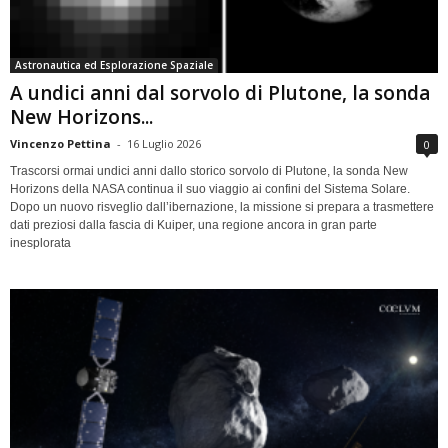
Astronautica ed Esplorazione Spaziale
A undici anni dal sorvolo di Plutone, la sonda
New Horizons...
Vincenzo Pettina
-
16 Luglio 2026
0
Trascorsi ormai undici anni dallo storico sorvolo di Plutone, la sonda New
Horizons della NASA continua il suo viaggio ai confini del Sistema Solare.
Dopo un nuovo risveglio dall’ibernazione, la missione si prepara a trasmettere
dati preziosi dalla fascia di Kuiper, una regione ancora in gran parte
inesplorata