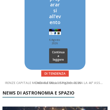
arar
si
all’ev
ento
6 Agosto
2026
Continua
a
leggere
DI TENDENZA
SUPERNOVAE aggiornamenti del mese – Agosto 2026
Cielo del Mese di Agosto 2026
NEWS DI ASTRONOMIA E SPAZIO