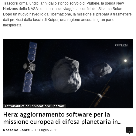
Trascorsi ormai undici anni dallo storico sorvolo di Plutone, la sonda New
Horizons della NASA continua il suo viaggio ai confini del Sistema Solare.
Dopo un nuovo risveglio dall’ibernazione, la missione si prepara a trasmettere
dati preziosi dalla fascia di Kuiper, una regione ancora in gran parte
inesplorata
Astronautica ed Esplorazione Spaziale
Hera: aggiornamento software per la
missione europea di difesa planetaria in...
Rossana Conte
-
15 Luglio 2026
0