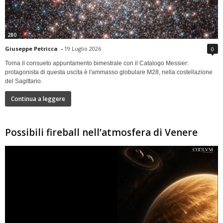
280
Giuseppe Petricca
-
19 Luglio 2026
0
Torna il consueto appuntamento bimestrale con il Catalogo Messier:
protagonista di questa uscita è l'ammasso globulare M28, nella costellazione
del Sagittario.
Continua a leggere
Possibili fireball nell’atmosfera di Venere