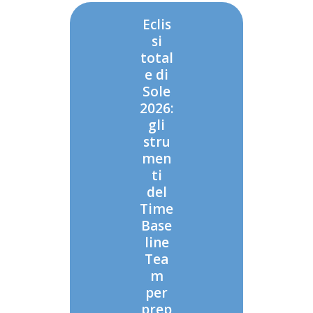
Eclis
si
total
e di
Sole
2026:
gli
stru
men
ti
del
Time
Base
line
Tea
m
per
prep