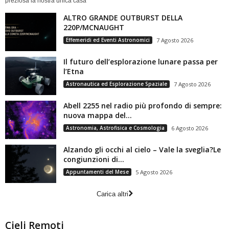
preziosa la nostra unica casa
ALTRO GRANDE OUTBURST DELLA
220P/MCNAUGHT
Effemeridi ed Eventi Astronomici
7 Agosto 2026
Il futuro dell’esplorazione lunare passa per
l’Etna
Astronautica ed Esplorazione Spaziale
7 Agosto 2026
Abell 2255 nel radio più profondo di sempre:
nuova mappa del...
Astronomia, Astrofisica e Cosmologia
6 Agosto 2026
Alzando gli occhi al cielo – Vale la sveglia?Le
congiunzioni di...
Appuntamenti del Mese
5 Agosto 2026
Carica altri
Cieli Remoti