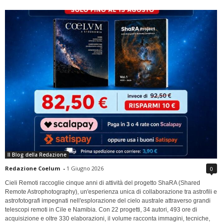
Il Blog della Redazione
Redazione Coelum
-
1 Giugno 2026
0
Cieli Remoti raccoglie cinque anni di attività del progetto ShaRA (Shared
Remote Astrophotography), un'esperienza unica di collaborazione tra astrofili e
astrofotografi impegnati nell'esplorazione del cielo australe attraverso grandi
telescopi remoti in Cile e Namibia. Con 22 progetti, 34 autori, 493 ore di
acquisizione e oltre 330 elaborazioni, il volume racconta immagini, tecniche,