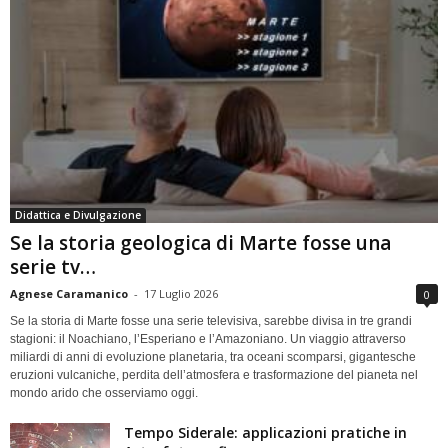
Didattica e Divulgazione
Se la storia geologica di Marte fosse una
serie tv…
Agnese Caramanico
-
17 Luglio 2026
0
Se la storia di Marte fosse una serie televisiva, sarebbe divisa in tre grandi
stagioni: il Noachiano, l’Esperiano e l’Amazoniano. Un viaggio attraverso
miliardi di anni di evoluzione planetaria, tra oceani scomparsi, gigantesche
eruzioni vulcaniche, perdita dell’atmosfera e trasformazione del pianeta nel
mondo arido che osserviamo oggi.
Tempo Siderale: applicazioni pratiche in