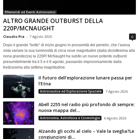
Effemeridi ed Eventi Astronomici
ALTRO GRANDE OUTBURST DELLA
220P/MCNAUGHT
Claudio Pra
-
7 Agosto 2026
0
Dopo il grande “botto” di inizio giugno in prossimità del perielio, che l’aveva
vista variare la sua luminosità di circa nove magnitudini (dalla diciottesima alla
nona grandezza) la 220P/ McNaught ha subìto un nuovo potente outburst
presumibilmente tra il 5 e il 6 agosto, passando improvvisamente dalla
tredicesima alla settima magnitudine.
Il futuro dell’esplorazione lunare passa per
l’Etna
Astronautica ed Esplorazione Spaziale
7 Agosto 2026
Abell 2255 nel radio più profondo di sempre:
nuova mappa del...
Astronomia, Astrofisica e Cosmologia
6 Agosto 2026
Alzando gli occhi al cielo – Vale la sveglia?Le
congiunzioni di...