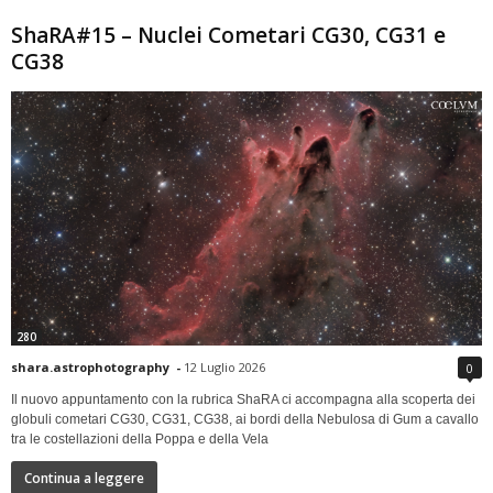
ShaRA#15 – Nuclei Cometari CG30, CG31 e
CG38
280
shara.astrophotography
-
12 Luglio 2026
0
Il nuovo appuntamento con la rubrica ShaRA ci accompagna alla scoperta dei
globuli cometari CG30, CG31, CG38, ai bordi della Nebulosa di Gum a cavallo
tra le costellazioni della Poppa e della Vela
Continua a leggere