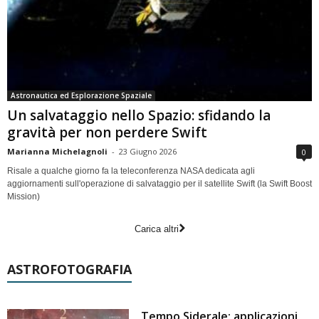
Astronautica ed Esplorazione Spaziale
Un salvataggio nello Spazio: sfidando la
gravità per non perdere Swift
Marianna Michelagnoli
-
23 Giugno 2026
0
Risale a qualche giorno fa la teleconferenza NASA dedicata agli
aggiornamenti sull'operazione di salvataggio per il satellite Swift (la Swift Boost
Mission)
Carica altri
ASTROFOTOGRAFIA
Tempo Siderale: applicazioni