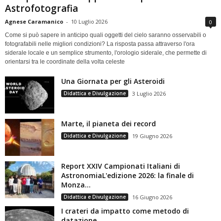
Astrofotografia
Agnese Caramanico
-
10 Luglio 2026
0
Come si può sapere in anticipo quali oggetti del cielo saranno osservabili o
fotografabili nelle migliori condizioni? La risposta passa attraverso l'ora
siderale locale e un semplice strumento, l'orologio siderale, che permette di
orientarsi tra le coordinate della volta celeste
Una Giornata per gli Asteroidi
Didattica e Divulgazione
3 Luglio 2026
Marte, il pianeta dei record
Didattica e Divulgazione
19 Giugno 2026
Report XXIV Campionati Italiani di
AstronomiaL'edizione 2026: la finale di
Monza...
Didattica e Divulgazione
16 Giugno 2026
I crateri da impatto come metodo di
datazione