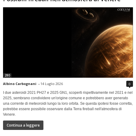
280
Albino Carbognani
-
14 Luglio 2026
0
I due asteroidi 2021 PH27 e 2025 GN1, scoperti rispettivamente nel 2021 e nel
2025, sembrano condividere un'origine comune e potrebbero aver generato
una corrente di meteoroidi lungo la loro orbita. Se questa ipotesi fosse corretta,
potrebbe essere possibile osservare dalla Terra fireball nell'atmosfera di
Venere.
Continua a leggere