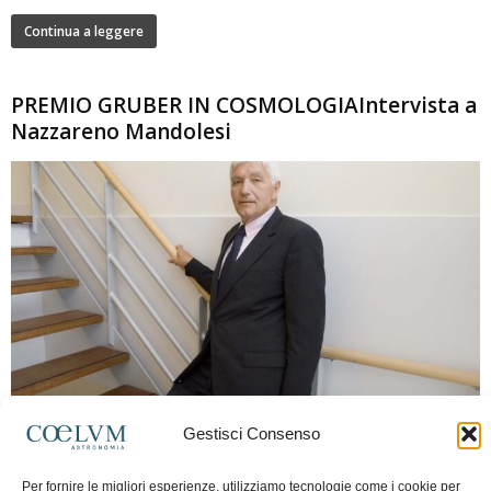
Continua a leggere
PREMIO GRUBER IN COSMOLOGIAIntervista a
Nazzareno Mandolesi
280
Gestisci Consenso
Frida Paolella
-
16 Giugno 2026
0
Intervista al professor Nazzareno Mandolesi, tra i protagonisti della cosmologia
Per fornire le migliori esperienze, utilizziamo tecnologie come i cookie per
spaziale europea e della missione Planck. Il dialogo ripercorre i principali