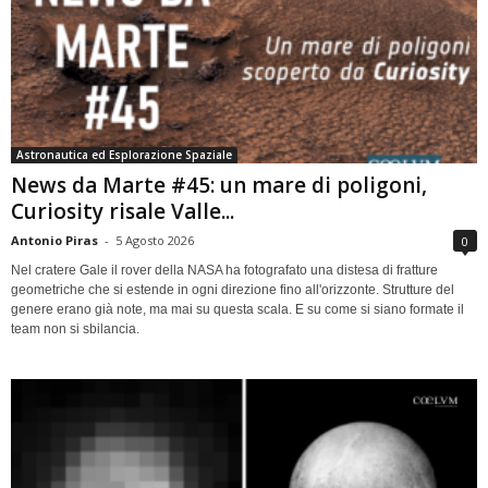
Astronautica ed Esplorazione Spaziale
News da Marte #45: un mare di poligoni,
Curiosity risale Valle...
Antonio Piras
-
5 Agosto 2026
0
Nel cratere Gale il rover della NASA ha fotografato una distesa di fratture
geometriche che si estende in ogni direzione fino all'orizzonte. Strutture del
genere erano già note, ma mai su questa scala. E su come si siano formate il
team non si sbilancia.