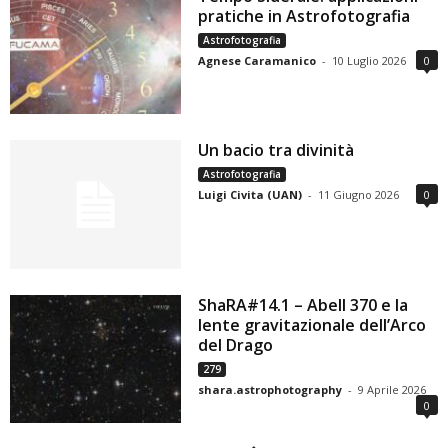
pratiche in Astrofotografia
Astrofotografia
Agnese Caramanico
-
10 Luglio 2026
0
Un bacio tra divinità
Astrofotografia
Luigi Civita (UAN)
-
11 Giugno 2026
0
ShaRA#14.1 – Abell 370 e la
lente gravitazionale dell’Arco
del Drago
279
shara.astrophotography
-
9 Aprile 2026
0