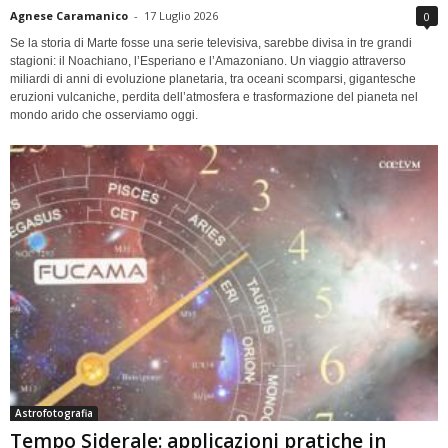
Agnese Caramanico
-
17 Luglio 2026
0
Se la storia di Marte fosse una serie televisiva, sarebbe divisa in tre grandi
stagioni: il Noachiano, l’Esperiano e l’Amazoniano. Un viaggio attraverso
miliardi di anni di evoluzione planetaria, tra oceani scomparsi, gigantesche
eruzioni vulcaniche, perdita dell’atmosfera e trasformazione del pianeta nel
mondo arido che osserviamo oggi.
Astrofotografia
Tempo Siderale: applicazioni pratiche in