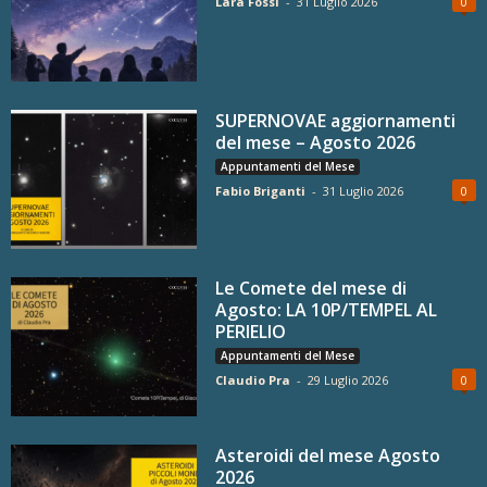
Lara Fossi
-
31 Luglio 2026
0
SUPERNOVAE aggiornamenti
del mese – Agosto 2026
Appuntamenti del Mese
Fabio Briganti
-
31 Luglio 2026
0
Le Comete del mese di
Agosto: LA 10P/TEMPEL AL
PERIELIO
Appuntamenti del Mese
Claudio Pra
-
29 Luglio 2026
0
Asteroidi del mese Agosto
2026