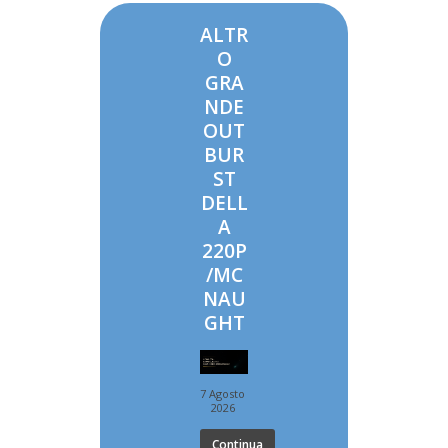
ALTR
O
GRA
NDE
OUT
BUR
ST
DELL
A
220P
/MC
NAU
GHT
7 Agosto
2026
Continua