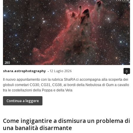
280
shara.astrophotography
-
12 Luglio 2026
0
Il nuovo appuntamento con la rubrica ShaRA ci accompagna alla scoperta dei
globuli cometari CG30, CG31, CG38, ai bordi della Nebulosa di Gum a cavallo
tra le costellazioni della Poppa e della Vela
Continua a leggere
Come ingigantire a dismisura un problema di
una banalità disarmante