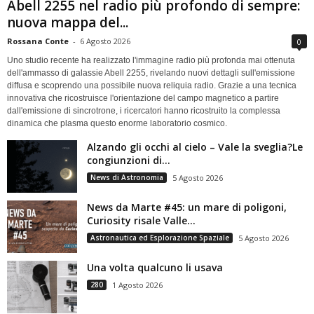
Abell 2255 nel radio più profondo di sempre:
nuova mappa del...
Rossana Conte
-
6 Agosto 2026
0
Uno studio recente ha realizzato l'immagine radio più profonda mai ottenuta
dell'ammasso di galassie Abell 2255, rivelando nuovi dettagli sull'emissione
diffusa e scoprendo una possibile nuova reliquia radio. Grazie a una tecnica
innovativa che ricostruisce l'orientazione del campo magnetico a partire
dall'emissione di sincrotrone, i ricercatori hanno ricostruito la complessa
dinamica che plasma questo enorme laboratorio cosmico.
Alzando gli occhi al cielo – Vale la sveglia?Le
congiunzioni di...
News di Astronomia
5 Agosto 2026
News da Marte #45: un mare di poligoni,
Curiosity risale Valle...
Astronautica ed Esplorazione Spaziale
5 Agosto 2026
Una volta qualcuno li usava
280
1 Agosto 2026