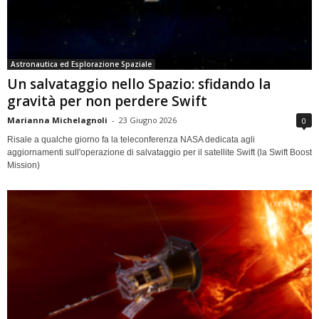
Astronautica ed Esplorazione Spaziale
Un salvataggio nello Spazio: sfidando la
gravità per non perdere Swift
Marianna Michelagnoli
-
23 Giugno 2026
0
Risale a qualche giorno fa la teleconferenza NASA dedicata agli
aggiornamenti sull'operazione di salvataggio per il satellite Swift (la Swift Boost
Mission)