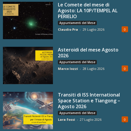
Le Comete del mese di
Agosto: LA 10P/TEMPEL AL
PERIELIO
Appuntamenti del Mese
Claudio Pra
-
29 Luglio 2026
0
Asteroidi del mese Agosto
2026
Appuntamenti del Mese
Marco Iozzi
-
28 Luglio 2026
0
Transiti di ISS International
Space Station e Tiangong –
Agosto 2026
Appuntamenti del Mese
Lara Fossi
-
27 Luglio 2026
0