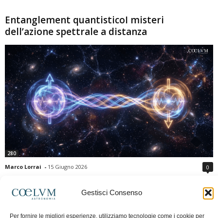
Entanglement quantisticoI misteri
dell’azione spettrale a distanza
280
Marco Lorrai
-
15 Giugno 2026
0
L'entanglement quantistico è uno dei fenomeni più sorprendenti della fisica
moderna: due particelle possono mostrare correlazioni che sembrano ignorare
Gestisci Consenso
la distanza che le separa. Gli esperimenti e i teoremi di Bell hanno escluso le
semplici spiegazioni basate su "variabili nascoste" locali, confermando le
Per fornire le migliori esperienze, utilizziamo tecnologie come i cookie per
previsioni della meccanica quantistica. Nonostante ciò, l'entanglement non