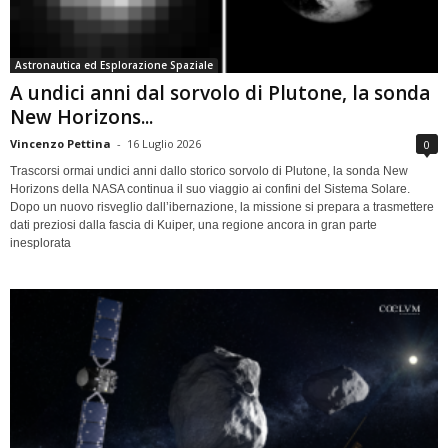
Astronautica ed Esplorazione Spaziale
A undici anni dal sorvolo di Plutone, la sonda
New Horizons...
Vincenzo Pettina
-
16 Luglio 2026
0
Trascorsi ormai undici anni dallo storico sorvolo di Plutone, la sonda New
Horizons della NASA continua il suo viaggio ai confini del Sistema Solare.
Dopo un nuovo risveglio dall’ibernazione, la missione si prepara a trasmettere
dati preziosi dalla fascia di Kuiper, una regione ancora in gran parte
inesplorata