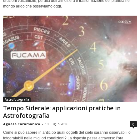
eruzioni vulcaniche, perdita dell’atmosfera e trasformazione del pianeta nel
mondo arido che osserviamo oggi.
Astrofotografia
Tempo Siderale: applicazioni pratiche in
Astrofotografia
Agnese Caramanico
-
10 Luglio 2026
0
Come si può sapere in anticipo quali oggetti del cielo saranno osservabili o
fotografabili nelle migliori condizioni? La risposta passa attraverso l'ora