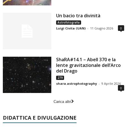
Un bacio tra divinità
Astrofotografia
Luigi Civita (UAN)
-
11 Giugno 2026
0
ShaRA#14.1 – Abell 370 e la
lente gravitazionale dell’Arco
del Drago
279
shara.astrophotography
-
9 Aprile 2026
0
Carica altri
DIDATTICA E DIVULGAZIONE