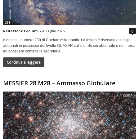
281
Redazione Coelum
-
28 Luglio 2026
0
è online il numero 280 di Coelum Astronomia. La lettura è riservata a tutti gli
abbonati in possesso del livello QUASAR sul sito. Se sei abbonato e non riesci
ad accedere contatta la segreteria.
Continua a leggere
MESSIER 28 M28 – Ammasso Globulare