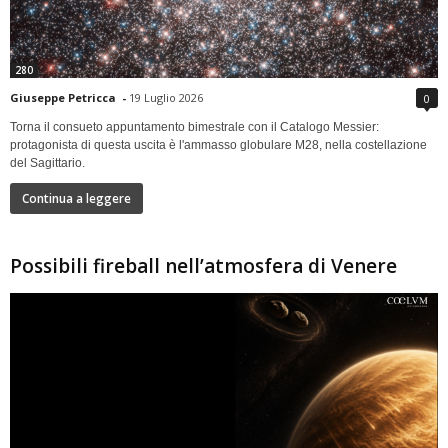
280
Giuseppe Petricca
-
19 Luglio 2026
0
Torna il consueto appuntamento bimestrale con il Catalogo Messier:
protagonista di questa uscita è l'ammasso globulare M28, nella costellazione
del Sagittario.
Continua a leggere
Possibili fireball nell’atmosfera di Venere