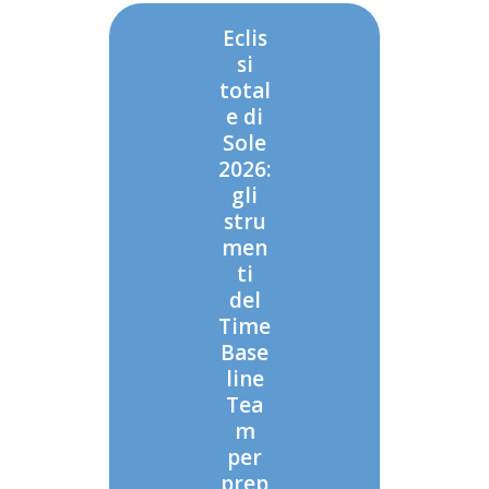
Eclis
si
total
e di
Sole
2026:
gli
stru
men
ti
del
Time
Base
line
Tea
m
per
prep