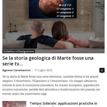
Didattica e Divulgazione
Se la storia geologica di Marte fosse una
serie tv…
Agnese Caramanico
-
17 Luglio 2026
0
Se la storia di Marte fosse una serie televisiva, sarebbe divisa in tre grandi
stagioni: il Noachiano, l’Esperiano e l’Amazoniano. Un viaggio attraverso
miliardi di anni di evoluzione planetaria, tra oceani scomparsi, gigantesche
eruzioni vulcaniche, perdita dell’atmosfera e trasformazione del pianeta nel
mondo arido che osserviamo oggi.
Tempo Siderale: applicazioni pratiche in