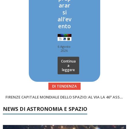
arar
si
all’ev
ento
6 Agosto
2026
Continua
a
leggere
DI TENDENZA
SUPERNOVAE aggiornamenti del mese – Agosto 2026
Cielo del Mese di Agosto 2026
NEWS DI ASTRONOMIA E SPAZIO