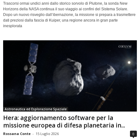
Trascorsi ormai undici anni dallo storico sorvolo di Plutone, la sonda New
Horizons della NASA continua il suo viaggio ai confini del Sistema Solare.
Dopo un nuovo risveglio dall’ibernazione, la missione si prepara a trasmettere
dati preziosi dalla fascia di Kuiper, una regione ancora in gran parte
inesplorata
Astronautica ed Esplorazione Spaziale
Hera: aggiornamento software per la
missione europea di difesa planetaria in...
Rossana Conte
-
15 Luglio 2026
0