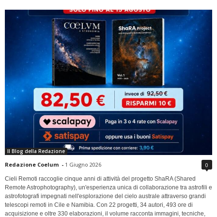
Il Blog della Redazione
Redazione Coelum
-
1 Giugno 2026
0
Cieli Remoti raccoglie cinque anni di attività del progetto ShaRA (Shared
Remote Astrophotography), un'esperienza unica di collaborazione tra astrofili e
astrofotografi impegnati nell'esplorazione del cielo australe attraverso grandi
telescopi remoti in Cile e Namibia. Con 22 progetti, 34 autori, 493 ore di
acquisizione e oltre 330 elaborazioni, il volume racconta immagini, tecniche,