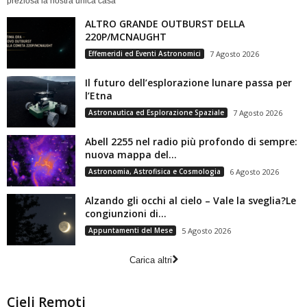
preziosa la nostra unica casa
ALTRO GRANDE OUTBURST DELLA
220P/MCNAUGHT
Effemeridi ed Eventi Astronomici
7 Agosto 2026
Il futuro dell’esplorazione lunare passa per
l’Etna
Astronautica ed Esplorazione Spaziale
7 Agosto 2026
Abell 2255 nel radio più profondo di sempre:
nuova mappa del...
Astronomia, Astrofisica e Cosmologia
6 Agosto 2026
Alzando gli occhi al cielo – Vale la sveglia?Le
congiunzioni di...
Appuntamenti del Mese
5 Agosto 2026
Carica altri
Cieli Remoti