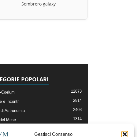
Sombrero galaxy
EGORIE POPOLARI
12873
-Coelum
2914
e e Incontri
2408
di Astronomia
1314
 del Mese
364
nomia, Astrofisica e Cosmologia
Gestisci Consenso