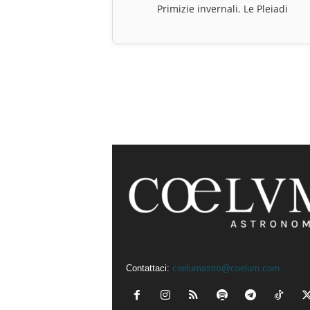
Primizie invernali. Le Pleiadi
Contattaci:
coelumastro@coelum.com