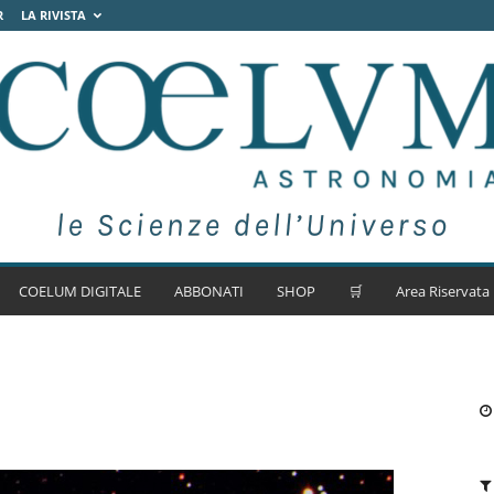
R
LA RIVISTA
COELUM DIGITALE
ABBONATI
SHOP
🛒
Area Riservata