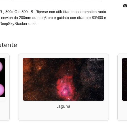
 , 300s G e 300s B. Riprese con atik titan monocromatica ruota
co di newton da 200mm su n-eq6 pro e guidato con rifrattote 80/400 e
eepSkyStacker e Iris.
utente
Laguna