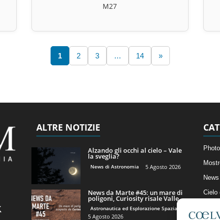
M27
1
2
3
…
14
»
ALTRE NOTIZIE
CAT
Photo
Alzando gli occhi al cielo – Vale
la sveglia?
Mostr
News di Astronomia
5 Agosto 2026
News 
News da Marte #45: un mare di
Cielo
poligoni, Curiosity risale Valle...
Astro
Astronautica ed Esplorazione Spaziale
5 Agosto 2026