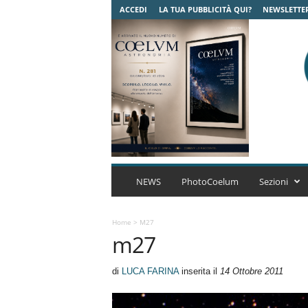
ACCEDI
LA TUA PUBBLICITÀ QUI?
NEWSLETTE
C
o
NEWS
PhotoCoelum
Sezioni
e
l
u
Home
>
M27
m27
m
A
s
di
LUCA FARINA
inserita il
14 Ottobre 2011
t
r
o