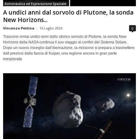
Astronautica ed Esplorazione Spaziale
A undici anni dal sorvolo di Plutone, la sonda
New Horizons...
Vincenzo Pettina
-
16 Luglio 2026
0
Trascorsi ormai undici anni dallo storico sorvolo di Plutone, la sonda New
Horizons della NASA continua il suo viaggio ai confini del Sistema Solare.
Dopo un nuovo risveglio dall’ibernazione, la missione si prepara a trasmettere
dati preziosi dalla fascia di Kuiper, una regione ancora in gran parte
inesplorata