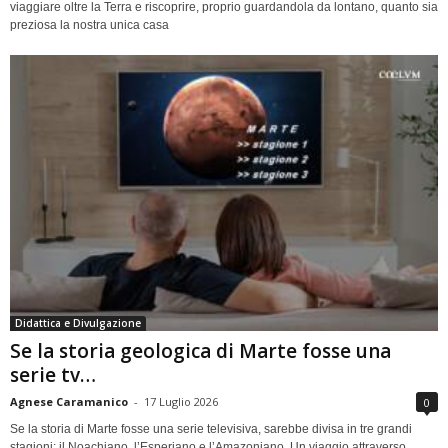
viaggiare oltre la Terra e riscoprire, proprio guardandola da lontano, quanto sia
preziosa la nostra unica casa
Didattica e Divulgazione
Se la storia geologica di Marte fosse una
serie tv…
Agnese Caramanico
-
17 Luglio 2026
0
Se la storia di Marte fosse una serie televisiva, sarebbe divisa in tre grandi
stagioni: il Noachiano, l’Esperiano e l’Amazoniano. Un viaggio attraverso