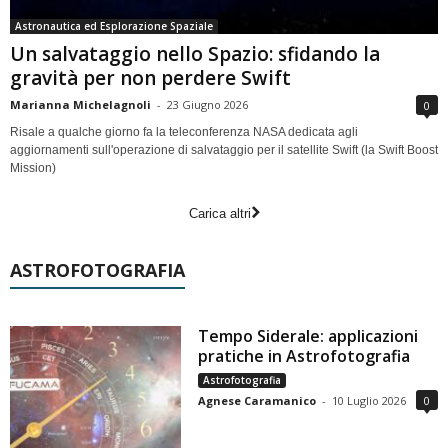
Astronautica ed Esplorazione Spaziale
Un salvataggio nello Spazio: sfidando la
gravità per non perdere Swift
Marianna Michelagnoli
-
23 Giugno 2026
0
Risale a qualche giorno fa la teleconferenza NASA dedicata agli
aggiornamenti sull'operazione di salvataggio per il satellite Swift (la Swift Boost
Mission)
Carica altri
ASTROFOTOGRAFIA
Tempo Siderale: applicazioni
pratiche in Astrofotografia
Astrofotografia
Agnese Caramanico
-
10 Luglio 2026
0