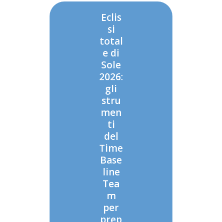
Eclis
si
total
e di
Sole
2026:
gli
stru
men
ti
del
Time
Base
line
Tea
m
per
prep