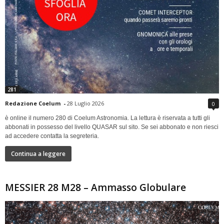
281
Redazione Coelum
-
28 Luglio 2026
0
è online il numero 280 di Coelum Astronomia. La lettura è riservata a tutti gli
abbonati in possesso del livello QUASAR sul sito. Se sei abbonato e non riesci
ad accedere contatta la segreteria.
Continua a leggere
MESSIER 28 M28 – Ammasso Globulare