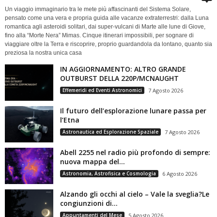
Un viaggio immaginario tra le mete più affascinanti del Sistema Solare,
pensato come una vera e propria guida alle vacanze extraterrestri: dalla Luna
romantica agli asteroidi solitari, dai super-vulcani di Marte alle lune di Giove,
fino alla “Morte Nera” Mimas. Cinque itinerari impossibili, per sognare di
viaggiare oltre la Terra e riscoprire, proprio guardandola da lontano, quanto sia
preziosa la nostra unica casa
IN AGGIORNAMENTO: ALTRO GRANDE
OUTBURST DELLA 220P/MCNAUGHT
Effemeridi ed Eventi Astronomici
7 Agosto 2026
Il futuro dell’esplorazione lunare passa per
l’Etna
Astronautica ed Esplorazione Spaziale
7 Agosto 2026
Abell 2255 nel radio più profondo di sempre:
nuova mappa del...
Astronomia, Astrofisica e Cosmologia
6 Agosto 2026
Alzando gli occhi al cielo – Vale la sveglia?Le
congiunzioni di...
Appuntamenti del Mese
5 Agosto 2026