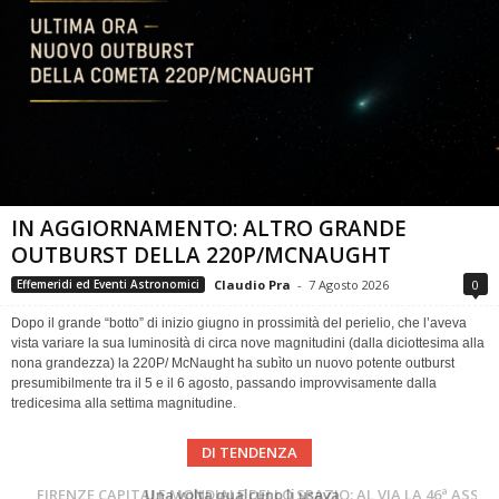
IN AGGIORNAMENTO: ALTRO GRANDE
OUTBURST DELLA 220P/MCNAUGHT
Claudio Pra
-
7 Agosto 2026
0
Effemeridi ed Eventi Astronomici
Dopo il grande “botto” di inizio giugno in prossimità del perielio, che l’aveva
vista variare la sua luminosità di circa nove magnitudini (dalla diciottesima alla
nona grandezza) la 220P/ McNaught ha subìto un nuovo potente outburst
presumibilmente tra il 5 e il 6 agosto, passando improvvisamente dalla
tredicesima alla settima magnitudine.
DI TENDENZA
Cielo del Mese di Agosto 2026
FIRENZE CAPITALE MONDIALE DELLO SPAZIO: AL VIA LA 46ª ASSEMBLEA SCIENTIFICA DEL COSPAR