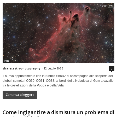
280
shara.astrophotography
-
12 Luglio 2026
0
Il nuovo appuntamento con la rubrica ShaRA ci accompagna alla scoperta dei
globuli cometari CG30, CG31, CG38, ai bordi della Nebulosa di Gum a cavallo
tra le costellazioni della Poppa e della Vela
Continua a leggere
Come ingigantire a dismisura un problema di