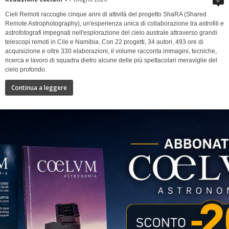
Cieli Remoti raccoglie cinque anni di attività del progetto ShaRA (Shared
Remote Astrophotography), un'esperienza unica di collaborazione tra astrofili e
astrofotografi impegnati nell'esplorazione del cielo australe attraverso grandi
telescopi remoti in Cile e Namibia. Con 22 progetti, 34 autori, 493 ore di
acquisizione e oltre 330 elaborazioni, il volume racconta immagini, tecniche,
ricerca e lavoro di squadra dietro alcune delle più spettacolari meraviglie del
cielo profondo.
Continua a leggere