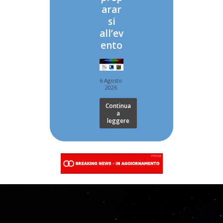
arar
si
all’ev
ento
6 Agosto
2026
Continua
a
leggere