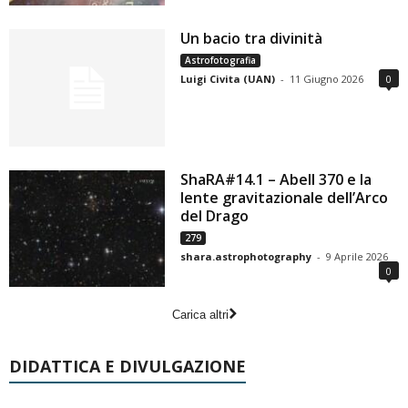
Un bacio tra divinità
Astrofotografia
Luigi Civita (UAN)
-
11 Giugno 2026
0
ShaRA#14.1 – Abell 370 e la
lente gravitazionale dell’Arco
del Drago
279
shara.astrophotography
-
9 Aprile 2026
0
Carica altri
DIDATTICA E DIVULGAZIONE