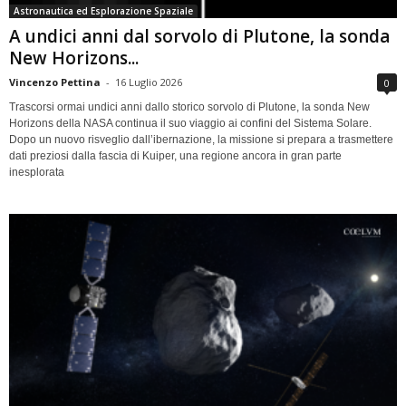
Astronautica ed Esplorazione Spaziale
A undici anni dal sorvolo di Plutone, la sonda
New Horizons...
Vincenzo Pettina
-
16 Luglio 2026
0
Trascorsi ormai undici anni dallo storico sorvolo di Plutone, la sonda New
Horizons della NASA continua il suo viaggio ai confini del Sistema Solare.
Dopo un nuovo risveglio dall’ibernazione, la missione si prepara a trasmettere
dati preziosi dalla fascia di Kuiper, una regione ancora in gran parte
inesplorata