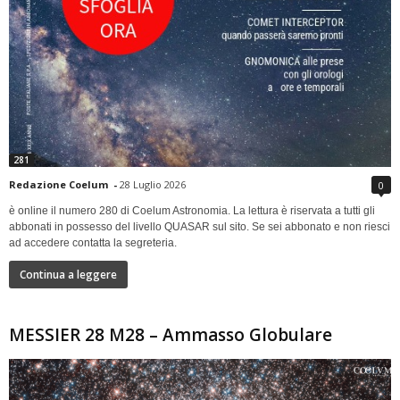
281
Redazione Coelum
-
28 Luglio 2026
0
è online il numero 280 di Coelum Astronomia. La lettura è riservata a tutti gli
abbonati in possesso del livello QUASAR sul sito. Se sei abbonato e non riesci
ad accedere contatta la segreteria.
Continua a leggere
MESSIER 28 M28 – Ammasso Globulare