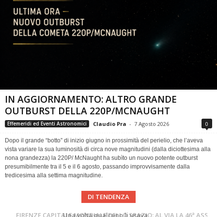
IN AGGIORNAMENTO: ALTRO GRANDE
OUTBURST DELLA 220P/MCNAUGHT
Claudio Pra
-
7 Agosto 2026
0
Effemeridi ed Eventi Astronomici
Dopo il grande “botto” di inizio giugno in prossimità del perielio, che l’aveva
vista variare la sua luminosità di circa nove magnitudini (dalla diciottesima alla
nona grandezza) la 220P/ McNaught ha subìto un nuovo potente outburst
presumibilmente tra il 5 e il 6 agosto, passando improvvisamente dalla
tredicesima alla settima magnitudine.
DI TENDENZA
Cielo del Mese di Agosto 2026
FIRENZE CAPITALE MONDIALE DELLO SPAZIO: AL VIA LA 46ª ASSEMBLEA SCIENTIFICA DEL COSPAR