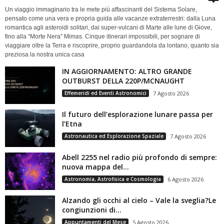
Un viaggio immaginario tra le mete più affascinanti del Sistema Solare,
pensato come una vera e propria guida alle vacanze extraterrestri: dalla Luna
romantica agli asteroidi solitari, dai super-vulcani di Marte alle lune di Giove,
fino alla “Morte Nera” Mimas. Cinque itinerari impossibili, per sognare di
viaggiare oltre la Terra e riscoprire, proprio guardandola da lontano, quanto sia
preziosa la nostra unica casa
IN AGGIORNAMENTO: ALTRO GRANDE
OUTBURST DELLA 220P/MCNAUGHT
Effemeridi ed Eventi Astronomici
7 Agosto 2026
Il futuro dell’esplorazione lunare passa per
l’Etna
Astronautica ed Esplorazione Spaziale
7 Agosto 2026
Abell 2255 nel radio più profondo di sempre:
nuova mappa del...
Astronomia, Astrofisica e Cosmologia
6 Agosto 2026
Alzando gli occhi al cielo – Vale la sveglia?Le
congiunzioni di...
Appuntamenti del Mese
5 Agosto 2026