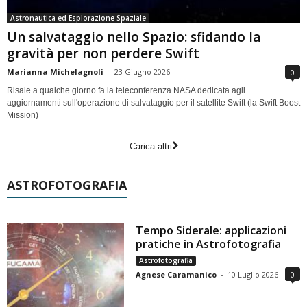
Astronautica ed Esplorazione Spaziale
Un salvataggio nello Spazio: sfidando la
gravità per non perdere Swift
Marianna Michelagnoli
-
23 Giugno 2026
0
Risale a qualche giorno fa la teleconferenza NASA dedicata agli
aggiornamenti sull'operazione di salvataggio per il satellite Swift (la Swift Boost
Mission)
Carica altri
ASTROFOTOGRAFIA
Tempo Siderale: applicazioni
pratiche in Astrofotografia
Astrofotografia
Agnese Caramanico
-
10 Luglio 2026
0