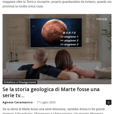
viaggiare oltre la Terra e riscoprire, proprio guardandola da lontano, quanto sia
preziosa la nostra unica casa
Didattica e Divulgazione
Se la storia geologica di Marte fosse una
serie tv…
Agnese Caramanico
-
17 Luglio 2026
0
Se la storia di Marte fosse una serie televisiva, sarebbe divisa in tre grandi
stagioni: il Noachiano, l’Esperiano e l’Amazoniano. Un viaggio attraverso