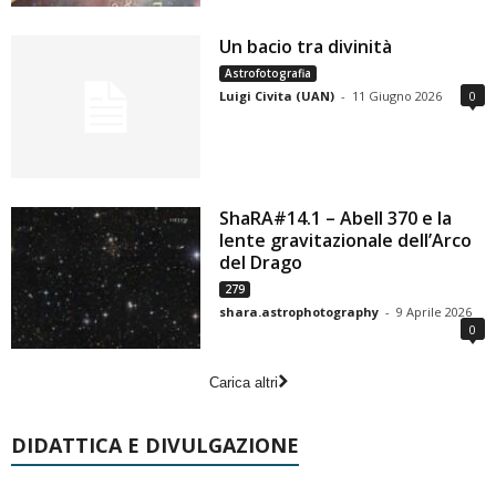
Un bacio tra divinità
Astrofotografia
Luigi Civita (UAN)
-
11 Giugno 2026
0
ShaRA#14.1 – Abell 370 e la
lente gravitazionale dell’Arco
del Drago
279
shara.astrophotography
-
9 Aprile 2026
0
Carica altri
DIDATTICA E DIVULGAZIONE