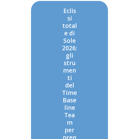
Eclis
si
total
e di
Sole
2026:
gli
stru
men
ti
del
Time
Base
line
Tea
m
per
prep