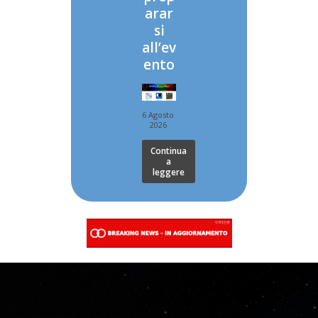
arar
si
all’ev
ento
6 Agosto
2026
Continua
a
leggere