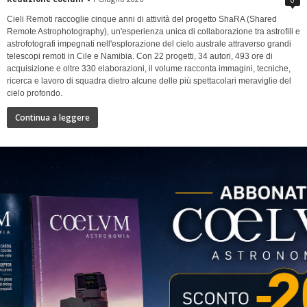
Cieli Remoti raccoglie cinque anni di attività del progetto ShaRA (Shared
Remote Astrophotography), un'esperienza unica di collaborazione tra astrofili e
astrofotografi impegnati nell'esplorazione del cielo australe attraverso grandi
telescopi remoti in Cile e Namibia. Con 22 progetti, 34 autori, 493 ore di
acquisizione e oltre 330 elaborazioni, il volume racconta immagini, tecniche,
ricerca e lavoro di squadra dietro alcune delle più spettacolari meraviglie del
cielo profondo.
Continua a leggere