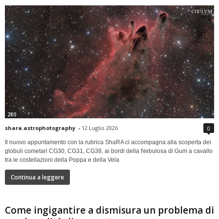
280
shara.astrophotography
-
12 Luglio 2026
0
Il nuovo appuntamento con la rubrica ShaRA ci accompagna alla scoperta dei
globuli cometari CG30, CG31, CG38, ai bordi della Nebulosa di Gum a cavallo
tra le costellazioni della Poppa e della Vela
Continua a leggere
Come ingigantire a dismisura un problema di